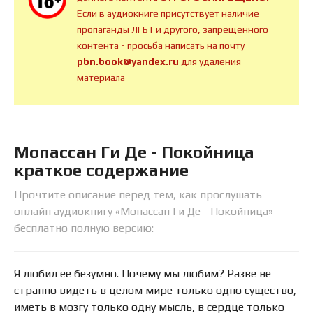
Если в аудиокниге присутствует наличие
пропаганды ЛГБТ и другого, запрещенного
контента - просьба написать на почту
pbn.book@yandex.ru
для удаления
материала
Мопассан Ги Де - Покойница
краткое содержание
Прочтите описание перед тем, как прослушать
онлайн аудиокнигу «Мопассан Ги Де - Покойница»
бесплатно полную версию:
Я любил ее безумно. Почему мы любим? Разве не
странно видеть в целом мире только одно существо,
иметь в мозгу только одну мысль, в сердце только