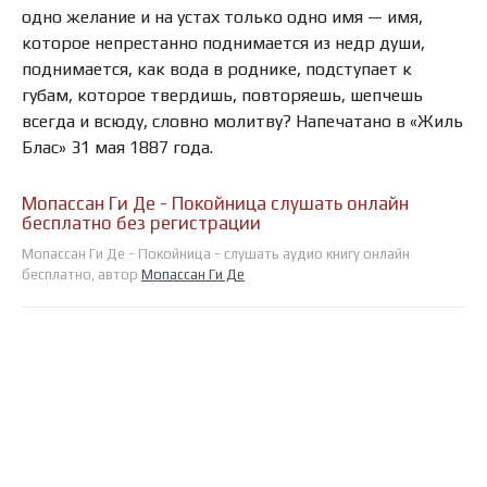
одно желание и на устах только одно имя — имя,
которое непрестанно поднимается из недр души,
поднимается, как вода в роднике, подступает к
губам, которое твердишь, повторяешь, шепчешь
всегда и всюду, словно молитву? Напечатано в «Жиль
Блас» 31 мая 1887 года.
Мопассан Ги Де - Покойница слушать онлайн
бесплатно без регистрации
Мопассан Ги Де - Покойница - слушать аудио книгу онлайн
бесплатно, автор
Мопассан Ги Де