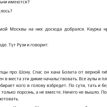
льни имеются?
слось?
мой Москвы на них досюда добрался. Каурка 
е. Тут Рузи и говорит:
пцы про Шону. Спас он хана Болата от верной ги
ен в места эти дикие начальствовать. Все аулы и п
ирает кого в голову взбредет. По сути, тать и бе
 только порознь, а не вместе. Ничего не вышло. По
лютовать.