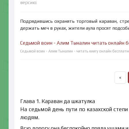
версию:
Подрядившись охранять торговый караван, стре
держать меч в руках, жители аула просят подсо
Седьмой воин - Алим Тыналин читать онлайн 
Седьмой воин - Алим Тыналин - читать книгу онлайн бесплатн
«
Глава 1. Караван да шкатулка
На седьмой день пути по казахской степи
людям.
Всю дорогу она беспокойно пряла ушами и