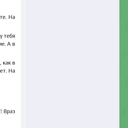
те. На
у тебя
е. А в
 как в
ет. На
! Враз