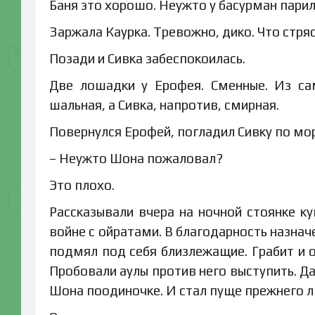
Баня это хорошо. Неужто у басурман пари
Заржала Каурка. Тревожно, дико. Что стря
Позади и Сивка забеспокоилась.
Две лошадки у Ерофея. Сменные. Из са
шальная, а Сивка, напротив, смирная.
Повернулся Ерофей, погладил Сивку по морд
– Неужто Шона пожаловал?
Это плохо.
Рассказывали вчера на ночной стоянке ку
войне с ойратами. В благодарность назнач
подмял под себя близлежащие. Грабит и об
Пробовали аулы против него выступить. Да
Шона поодиночке. И стал пуще прежнего 