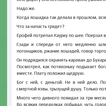
Надо же.
Когда лошадка так делала в прошлом, всяк
Что за напасть грядет?
Ерофей потрепал Каурку по шее. Поерзал в
Сзади и спереди от него медленно шл
погонщиков, ржание лошадей, говор торго
Он подрядился охранять караван до Бухары
Посмотрел, как потихоньку подыхает бога
вместе. Плату положил щедрую.
Бог с ней, с деньгой. Не в ней дело. П
смертной язвы, грызущей душу. Только пот
Много чего дивного повидал за три месяц
Во всяких переделках побывал, чуть голов