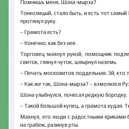
Помнишь меня, Шона-мырза?
Тонколицый, стало быть, и есть тот самый
протянул руку.
– Грамота есть?
– Конечно, как без нее.
Торговец махнул рукой, помощник подлет
свиток, глянул чуток, швырнул наземь.
– Печать московитов поддельная. Эй, кто 
– Как же так, Шона-мырза? – взмолился Руз
Шона улыбнулся, почесал редкую бородку.
– Такой большой купец, а грамота худая. Т
Махнул, его люди с радостными криками б
на грабеж, разинув рты.