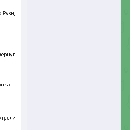
 Рузи,
вернул
рока.
отрели