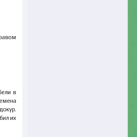
нравом
бели в
лемена
докур.
бил их