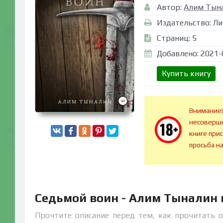
Автор:
Алим Тын
Издательство: Ли
Страниц: 5
Добавлено: 2021-
Купить книгу
Внимание!
несоверше
книге при
просьба н
Седьмой воин - Алим Тыналин
Прочтите описание перед тем, как прочитать 