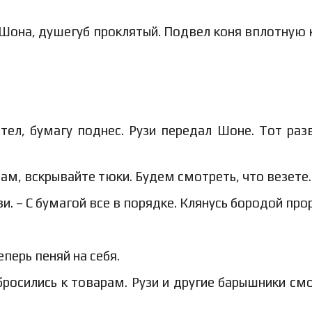
 Шона, душегуб проклятый. Подвел коня вплотную к
ел, бумагу поднес. Рузи передал Шоне. Тот раз
там, вскрывайте тюки. Будем смотреть, что везете.
и. – С бумагой все в порядке. Клянусь бородой про
еперь пеняй на себя.
росились к товарам. Рузи и другие барышники см