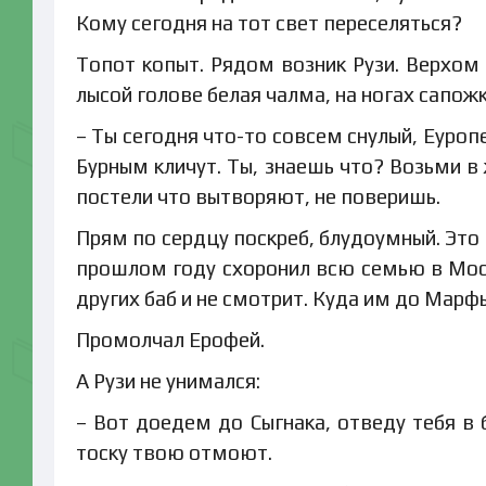
Кому сегодня на тот свет переселяться?
Топот копыт. Рядом возник Рузи. Верхом 
лысой голове белая чалма, на ногах сапожк
– Ты сегодня что-то совсем снулый, Еуропе
Бурным кличут. Ты, знаешь что? Возьми в
постели что вытворяют, не поверишь.
Прям по сердцу поскреб, блудоумный. Это
прошлом году схоронил всю семью в Москв
других баб и не смотрит. Куда им до Марф
Промолчал Ерофей.
А Рузи не унимался:
– Вот доедем до Сыгнака, отведу тебя в 
тоску твою отмоют.