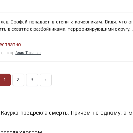
лец Ерофей попадает в степи к кочевникам. Видя, что о
бить в схватке с разбойниками, терроризирующими округу…
бесплатно
о, автор
Алим Тыналин
1
2
3
»
 Каурка предрекла смерть. Причем не одному, а 
 трясла хвостом.