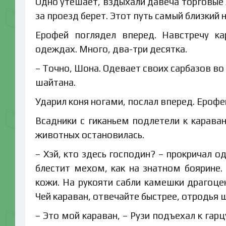
Одно утешает, вздыхали давеча торговые 
за проезд берет. Этот путь самый близкий 
Ерофей поглядел вперед. Навстречу к
одеждах. Много, два-три десятка.
– Точно, Шона. Одевает своих сарбазов во 
шайтана.
Ударил коня ногами, послал вперед. Ерофе
Всадники с гиканьем подлетели к караван
животных остановилась.
– Хэй, кто здесь господин? – прокричал о
блестит мехом, как на знатном боярине.
кожи. На рукояти сабли камешки драгоце
Чей караван, отвечайте быстрее, отродья 
– Это мой караван, – Рузи подъехал к гарц