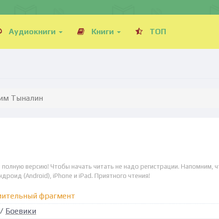
Аудиокниги
Книги
ТОП
лим Тыналин
 полную версию! Чтобы начать читать не надо регистрации. Напомним, ч
дроид (Android), iPhone и iPad. Приятного чтения!
мительный фрагмент
/
Боевики