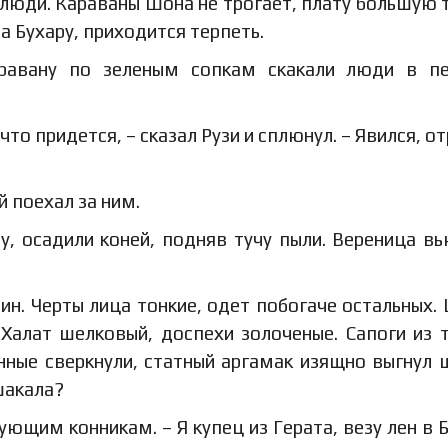
люди. Караваны Шона не трогает, плату большую 
на Бухару, приходится терпеть.
аравану по зеленым сопкам скакали люди в п
что придется, – сказал Рузи и сплюнул. – Явился, о
й поехал за ним.
у, осадили коней, подняв тучу пыли. Вереница в
дин. Черты лица тонкие, одет побогаче остальных.
 Халат шелковый, доспехи золоченые. Сапоги из 
нные сверкнули, статный аргамак изящно выгнул 
шакала?
ующим конникам. – Я купец из Герата, везу лен в Б