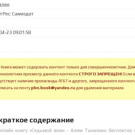
алин
тРес: Самиздат
04-23 09:01:58
 Книга может содержать контент только для совершеннолетних. Для
ннолетних просмотр данного контента
СТРОГО ЗАПРЕЩЕН!
Если 
сутствует наличие пропаганды ЛГБТ и другого, запрещенного контента
аписать на почту
pbn.book@yandex.ru
для удаления материала
 краткое содержание
онлайн книгу «Седьмой воин - Алим Тыналин» бесплатно