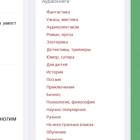
Аудиокниги
Фантастика
Ужасы, мистика
н умеет
Аудиоспектакли
Роман, проза
Эзотерика
Детективы, триллеры
Юмор, сатира
Для детей
История
Поэзия
Приключения
Бизнес
Психология, философия
Научно-популярное
Разное
многим
На иностранных языках
Обучение
Религия