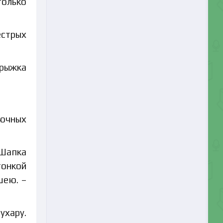
только
естрых
трыжка
ьючных
 Шапка
тонкой
шею. –
ухару.