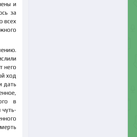
чены и
ось за
о всех
ежного
шению.
слили
т него
ой ход
и дать
енное,
ого в
 чуть-
енного
смерть