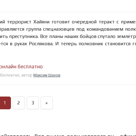
кий террорист Хайяни готовит очередной теракт с прим
тправляется группа спецназовцев под командованием пол
ить преступника. Все планы наших бойцов спутало землетр
тся в руках Рослякова. И теперь полковник становится 
 онлайн бесплатно
 бесплатно, автор
Максим Шахов
1
2
3
»