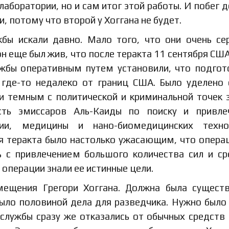
лаборатории, но и сам итог этой работы. И побег 
 потому что второй у Хоггана не будет.
бы искали давно. Мало того, что они очень се
он еще был жив, что после теракта 11 сентября СШ
жбы оперативным путем установили, что подгот
 где-то недалеко от границ США. Было уделено
и темным с политической и криминальной точек 
ость эмиссаров Аль-Каиды по поиску и привл
ии, медицины и нано-биомедицинских технол
я теракта было настолько ужасающим, что опера
 с привлечением большого количества сил и ср
операции знали ее истинные цели.
ещения Грегори Хоггана. Должна была сущест
было половиной дела для разведчика. Нужно было
службы сразу же отказались от обычных средств 