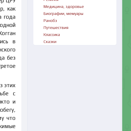
ер ЦРУ
Медицина, здоровье
р, как
Биографии, мемуары
а года
Ранобэ
 одной
Путешествия
Хогган
Классика
ись в
Сказки
нского
да без
гретое
з этих
ьбе с
икто и
обегу,
му что
ржимые