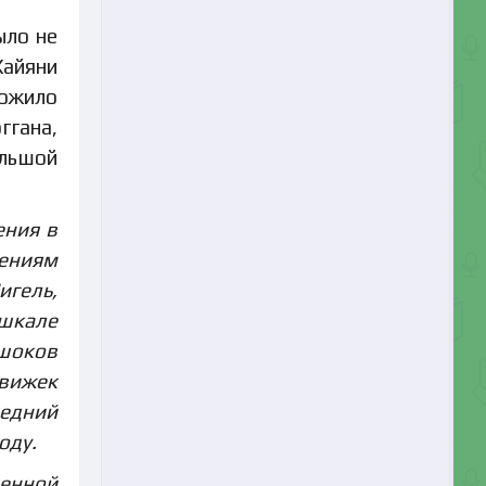
ыло не
Хайяни
ожило
ггана,
ольшой
ения в
дениям
игель,
 шкале
ршоков
движек
ледний
оду.
венной