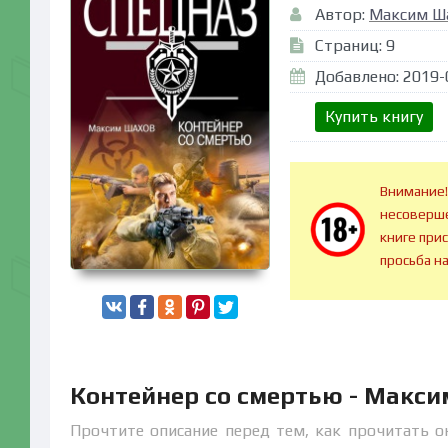
Автор:
Максим Ш
Страниц: 9
Добавлено: 2019-
Купить книгу
Внимание!
несоверше
книге при
просьба н
Контейнер со смертью - Макс
Прочтите описание перед тем, как прочитать о