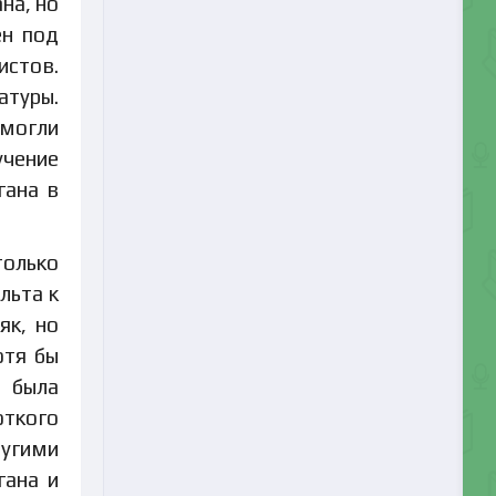
на, но
ен под
истов.
атуры.
 могли
учение
гана в
только
льта к
як, но
отя бы
х была
откого
ругими
гана и