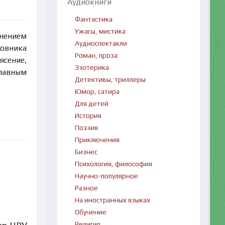
Аудиокниги
Фантастика
Ужасы, мистика
енением
Аудиоспектакли
ковника
Роман, проза
ясение,
Эзотерика
главным
Детективы, триллеры
Юмор, сатира
Для детей
История
Поэзия
Приключения
Бизнес
Психология, философия
Научно-популярное
Разное
На иностранных языках
Обучение
Религия