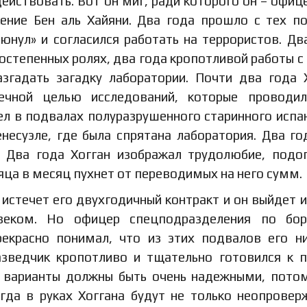
действовать. Вот он миг, ради которого он – офиц
ение Бен аль Хайяни. Два года прошло с тех по
юнул» и согласился работать на террористов. Дв
остепенных ролях, два года кропотливой работы с
згадать загадку лаборатории. Почти два года 
ечной целью исследований, которые проводил
ел в подвалах полуразрушенного старинного испа
несуэле, где была спрятана лаборатория. Два го
. Два года Хогган изображал трудолюбие, подо
сяца в месяц пухнет от переводимых на него сумм.
 истечет его двухгодичный контракт и он выйдет и
веком. Но офицер спецподразделения по бор
красно понимал, что из этих подвалов его н
азведчик кропотливо и тщательно готовился к п
е варианты должны быть очень надежными, пото
огда в руках Хоггана будут не только неопрове