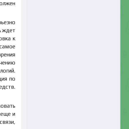
должен
рьезно
А ждет
овка к
 самое
зрения
ечению
огий.
ция по
едств.
вовать
 еще и
связи,