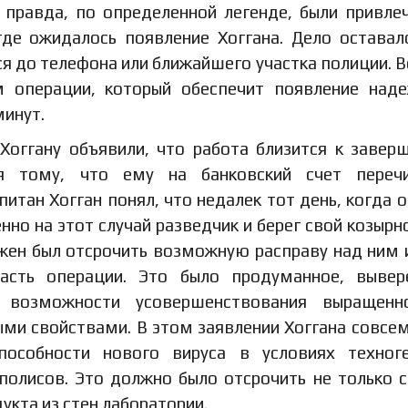
 правда, по определенной легенде, были привле
где ожидалось появление Хоггана. Дело оставал
ся до телефона или ближайшего участка полиции. В
м операции, который обеспечит появление над
минут.
Хоггану объявили, что работа близится к завер
я тому, что ему на банковский счет перечи
итан Хогган понял, что недалек тот день, когда о
нно на этот случай разведчик и берег свой козырн
лжен был отсрочить возможную расправу над ним 
асть операции. Это было продуманное, вывер
о возможности усовершенствования выращенн
ми свойствами. В этом заявлении Хоггана совсем
пособности нового вируса в условиях техног
полисов. Это должно было отсрочить не только 
укта из стен лаборатории.