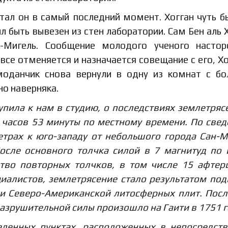
отал он в самый последний момент. Хогган чуть б
л быть вывезен из стен лаборатории. Сам Бен аль 
-Мигель. Сообщение молодого ученого настор
 все отменяется и назначается совещание с его, Хо
моданчик снова вернули в одну из комнат с б
но наверняка.
упила к нам в студию, о последствиях землетряс
 часов 53 минуты по местному времени. По све
етрах к юго-западу от небольшого города Сан-М
После основного толчка силой в 7 магнитуд по
тво повторных толчков, в том числе 15 афте
иалистов, землетрясение стало результатом по
 и Северо-Американской литосферных плит. Пос
разрушительной силы произошло на Гаити в 1751 г
селенных пунктах, расположенных в непосредст