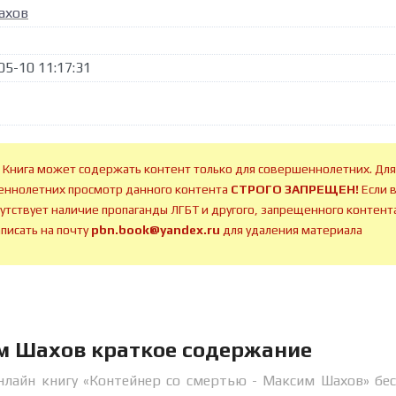
ахов
05-10 11:17:31
 Книга может содержать контент только для совершеннолетних. Для
ннолетних просмотр данного контента
СТРОГО ЗАПРЕЩЕН!
Если 
сутствует наличие пропаганды ЛГБТ и другого, запрещенного контента
аписать на почту
pbn.book@yandex.ru
для удаления материала
им Шахов краткое содержание
нлайн книгу «Контейнер со смертью - Максим Шахов» бе