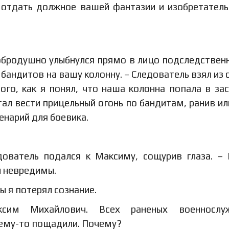
о отдать должное вашей фантазии и изобретатель
обродушно улыбнулся прямо в лицо подследственн
 бандитов на вашу колонну. – Следователь взял из 
ого, как я понял, что наша колонна попала в зас
тал вести прицельный огонь по бандитам, ранив ил
енарий для боевика.
дователь подался к Максиму, сощурив глаза. – 
и невредимы.
ы я потерял сознание.
сим Михайлович. Всех раненых военнослу
чему-то пощадили. Почему?