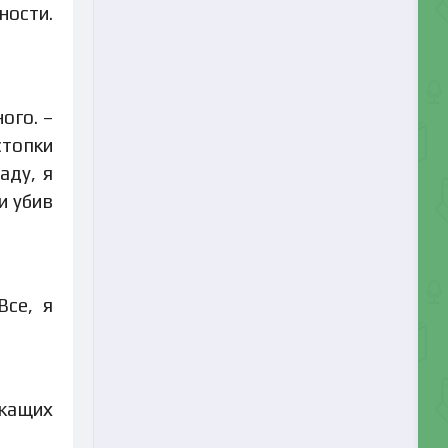
ности.
ого. –
стопки
аду, я
и убив
Все, я
жащих