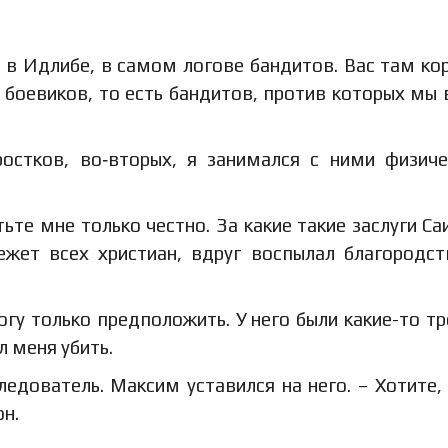
 в Идлибе, в самом логове бандитов. Вас там ко
 боевиков, то есть бандитов, против которых мы
ростков, во‑вторых, я занимался с ними физич
тьте мне только честно. За какие такие заслуги Са
ежет всех христиан, вдруг воспылал благородс
огу только предположить. У него были какие-то тр
 меня убить.
ледователь. Максим уставился на него. – Хотите,
он.