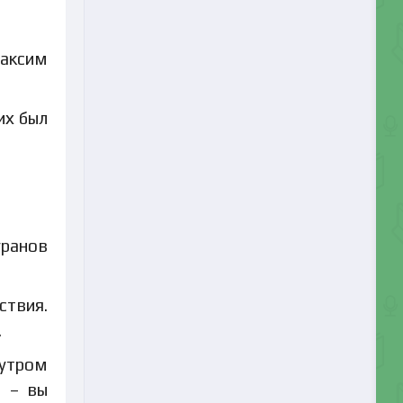
Максим
их был
уранов
ствия.
.
 утром
, – вы