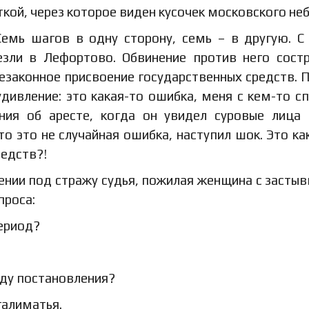
ткой, через которое виден кусочек московского неб
емь шагов в одну сторону, семь – в другую. С
езли в Лефортово. Обвинение против него сост
езаконное присвоение государственных средств. 
дивление: это какая-то ошибка, меня с кем-то сп
ния об аресте, когда он увидел суровые лица 
то это не случайная ошибка, наступил шок. Это ка
редств?!
ении под стражу судья, пожилая женщина с засты
проса:
ериод?
воду постановления?
 галиматья.