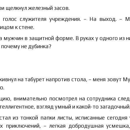
ри щелкнул железный засов.
й голос служителя учреждения. – На выход. – 
Лицом к стене.
 мужчин в защитной форме. В руках у одного из н
 почему не дубинка?
кивнул на табурет напротив стола, – меня зовут М
о.
цию, внимательно посмотрел на сотрудника след
теллигентное, взгляд умный и какой-то загадочный
тал из тонкой папки листы, исписанные сегодня
х приключений, – легкая добродушная усмешка