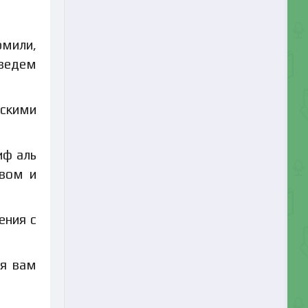
рмили,
 ведем
ескими
иф аль
твом и
ения с
 я вам