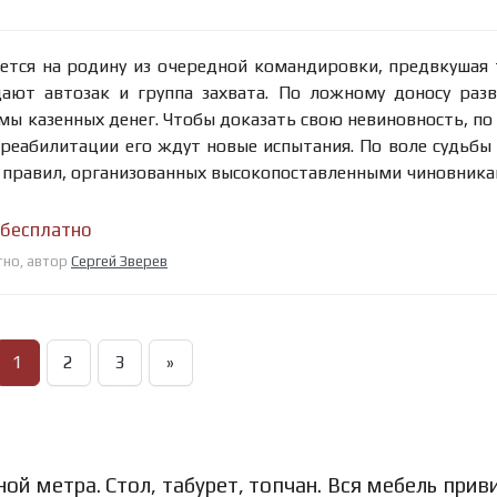
тся на родину из очередной командировки, предвкушая
ают автозак и группа захвата. По ложному доносу раз
ы казенных денег. Чтобы доказать свою невиновность, по
реабилитации его ждут новые испытания. По воле судьбы
з правил, организованных высокопоставленными чиновника
 бесплатно
тно, автор
Сергей Зверев
1
2
3
»
ой метра. Стол, табурет, топчан. Вся мебель прив