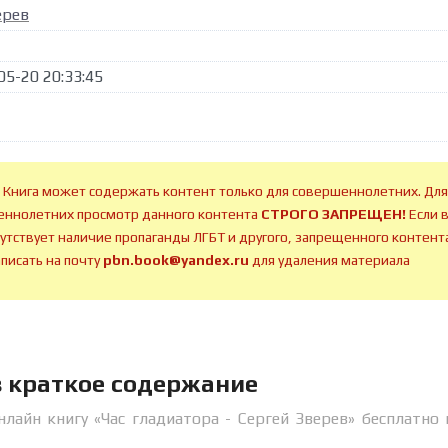
ерев
05-20 20:33:45
 Книга может содержать контент только для совершеннолетних. Для
ннолетних просмотр данного контента
СТРОГО ЗАПРЕЩЕН!
Если 
сутствует наличие пропаганды ЛГБТ и другого, запрещенного контента
аписать на почту
pbn.book@yandex.ru
для удаления материала
в краткое содержание
лайн книгу «Час гладиатора - Сергей Зверев» бесплатно