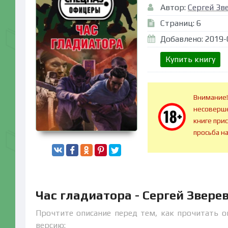
Автор:
Сергей Зв
Страниц: 6
Добавлено: 2019-
Купить книгу
Внимание!
несоверше
книге при
просьба н
Час гладиатора - Сергей Звере
Прочтите описание перед тем, как прочитать он
версию: