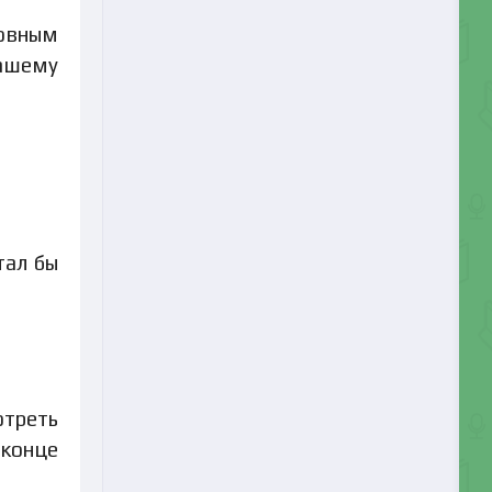
ловным
вашему
тал бы
отреть
 конце