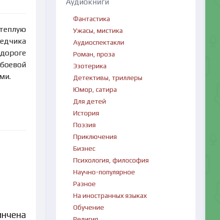
Аудиокниги
Фантастика
 теплую
Ужасы, мистика
ведчика
Аудиоспектакли
 дороге
Роман, проза
 боевой
Эзотерика
ми.
Детективы, триллеры
Юмор, сатира
Для детей
История
Поэзия
Приключения
Бизнес
Психология, философия
Научно-популярное
Разное
На иностранных языках
Обучение
инчена
Религия