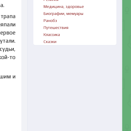
а.
Медицина, здоровье
Биографии, мемуары
 трапа
Ранобэ
ряпали
Путешествия
Первое
Классика
утали.
Сказки
судьи,
кой-то
вшим и