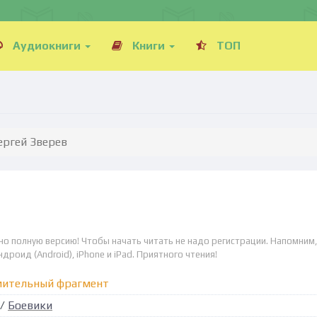
Аудиокниги
Книги
ТОП
Сергей Зверев
тно полную версию! Чтобы начать читать не надо регистрации. Напомним,
дроид (Android), iPhone и iPad. Приятного чтения!
мительный фрагмент
/
Боевики