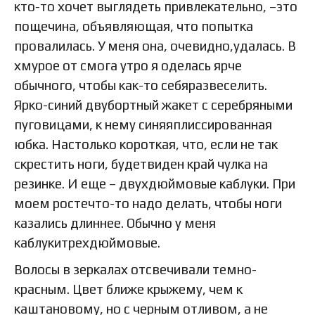
кто-то хочет выглядеть привлекательно, –это
пощечина, объявляющая, что попытка
провалилась. У меня она, очевидно,удалась. В
хмурое от смога утро я оделась ярче
обычного, чтобы как-то себяразвеселить.
Ярко-синий двубортный жакет с серебряными
пуговицами, к нему синяяплиссированная
юбка. Настолько короткая, что, если не так
скрестить ноги, будетвиден край чулка на
резинке. И еще – двухдюймовые каблуки. При
моем ростечто-то надо делать, чтобы ноги
казались длиннее. Обычно у меня
каблукитрехдюймовые.
Волосы в зеркалах отсвечивали темно-
красным. Цвет ближе крыжему, чем к
каштановому, но с черным отливом, а не