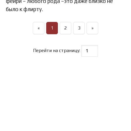
фейри – любого рода –это даже близко не
было к флирту.
«
1
2
3
»
Перейти на страницу: