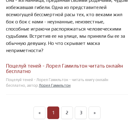
Она - изгнанница, преданная своими родичами, чудом
избежавшая гибели. Одна из представителей
всемогущей бессмертной расы тех, кто веками жил
бок о бок с нами - неузнанные, неизвестные,
способные играючи распоряжаться человеческими
судьбами. Встретив ее на улице, мы приняли бы ее за
обычную девушку. Но что скрывает маска
неприметности?
Поцелуй теней - Лорел Гамильтон читать онлайн
бесплатно
Поцелуй теней - Лорел Гамильтон - читать книгу онлайн
бесплатно, автор
Лорел Гамильтон
«
1
2
3
»