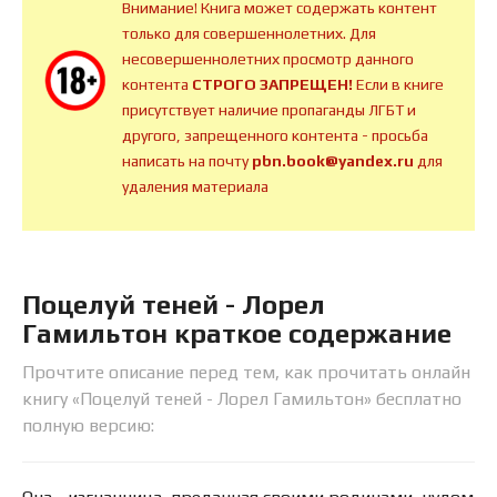
Внимание! Книга может содержать контент
только для совершеннолетних. Для
несовершеннолетних просмотр данного
контента
СТРОГО ЗАПРЕЩЕН!
Если в книге
присутствует наличие пропаганды ЛГБТ и
другого, запрещенного контента - просьба
написать на почту
pbn.book@yandex.ru
для
удаления материала
Поцелуй теней - Лорел
Гамильтон краткое содержание
Прочтите описание перед тем, как прочитать онлайн
книгу «Поцелуй теней - Лорел Гамильтон» бесплатно
полную версию: