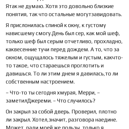
Ятак не думаю. Хотя это довольно близкие
понятия, так что остальные могутзавидовать.
Я прислонилась спиной к окну, к густому
нависшему смогу.День был сер, как мой шеф,
только шеф был серым отчетливо, прохладно,
каквесенние тучи перед дождем. А то, что за
окном, ощущалось тяжелым и густым, какчто-
то такое, что стараешься проглотить и
давишься. То ли этим днем я давилась,то ли
собственным настроением.
– Что-то ты сегодня хмурая, Мерри, –
заметилДжереми. – Что случилось?
Он закрыл за собой дверь. Проверил, плотно
ли закрыл. Хотел,значит, разговора наедине.
Может, ради моей же пользы, только я