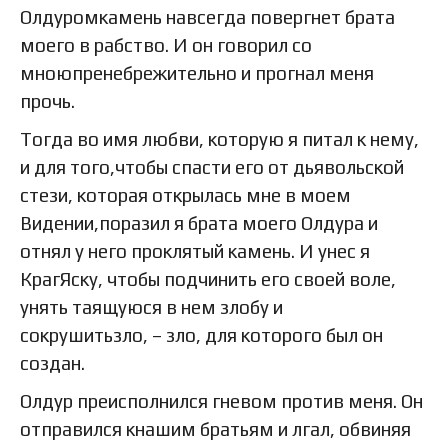
Олдуромкамень навсегда повергнет брата
моего в рабство. И он говорил со
мноюпренебрежительно и прогнал меня
прочь.
Тогда во имя любви, которую я питал к нему,
и для того,чтобы спасти его от дьявольской
стези, которая открылась мне в моем
Видении,поразил я брата моего Олдура и
отнял у него проклятый камень. И унес я
КрагЯску, чтобы подчинить его своей воле,
унять таящуюся в нем злобу и
сокрушитьзло, – зло, для которого был он
создан.
Олдур преисполнился гневом против меня. Он
отправился кнашим братьям и лгал, обвиняя