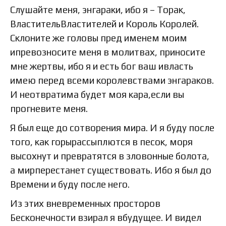
Слушайте меня, энгараки, ибо я – Торак,
ВластительВластителей и Король Королей.
Склоните же головы пред именем моим
ипревозносите меня в молитвах, приносите
мне жертвы, ибо я и есть бог ваш ивласть
имею перед всеми королевствами энгараков.
И неотвратима будет моя кара,если вы
прогневите меня.
Я был еще до сотворения мира. И я буду после
того, как горырассыплются в песок, моря
высохнут и превратятся в зловонные болота,
а мирперестанет существовать. Ибо я был до
Времени и буду после него.
Из этих вневременных просторов
Бесконечности взирал я вбудущее. И видел