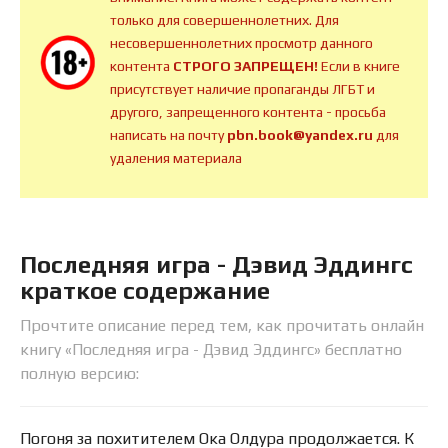
только для совершеннолетних. Для
несовершеннолетних просмотр данного
контента
СТРОГО ЗАПРЕЩЕН!
Если в книге
присутствует наличие пропаганды ЛГБТ и
другого, запрещенного контента - просьба
написать на почту
pbn.book@yandex.ru
для
удаления материала
Последняя игра - Дэвид Эддингс
краткое содержание
Прочтите описание перед тем, как прочитать онлайн
книгу «Последняя игра - Дэвид Эддингс» бесплатно
полную версию:
Погоня за похитителем Ока Олдура продолжается. К