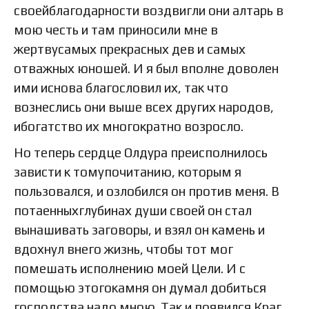
своейблагодарности воздвигли они алтарь в
мою честь и там приносили мне в
жертвусамых прекрасных дев и самых
отважных юношей. И я был вполне доволен
ими иснова благословил их, так что
вознеслись они выше всех других народов,
ибогатство их многократно возросло.
Но теперь сердце Олдура преисполнилось
зависти к томупочитанию, которым я
пользовался, и озлобился он против меня. В
потаенныхглубинах души своей он стал
вынашивать заговоры, и взял он камень и
вдохнул внего жизнь, чтобы тот мог
помешать исполнению моей Цели. И с
помощью этогокамня он думал добиться
господства надо мною. Так и появился Краг