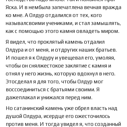
Яска. И в нембыла запечатлена вечная вражда
ко мне. А Олдур отдалился от тех, кого
называлсвоими учениками, и стал замышлять,
как с помощью этого камня овладеть миром.
Я видел, что проклятый камень отдалил
Олдура и от меня, и отдругих наших братьев.
И пошел я к Олдуру и увещевал его, умоляя,
чтобы он снялжестокое заклятие с камня и
отнял у него жизнь, которую вдохнул в него.
Этосделал я для того, чтобы Олдур мог
воссоединиться с братьями своими. Я
дажеплакал и унижался перед ним.
Но сатанинский камень уже обрел власть над
душой Олдура, исердце его ожесточилось
против меня. И тогда увидел я, что созданный