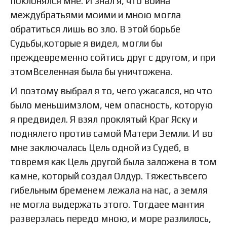
поклонялся мне. И знал я, что война
междубратьями моими и мною могла
обратиться лишь во зло. В этой борьбе
Судьбы,которые я видел, могли бы
преждевременно сойтись друг с другом, и при
этомВселенная была бы уничтожена.
И поэтому выбрал я то, чего ужасался, но что
было меньшимзлом, чем опасность, которую
я предвидел. Я взял проклятый Краг Яску и
поднялего против самой Матери Земли. И во
мне заключалась Цель одной из Судеб, в
товремя как Цель другой была заложена в том
камне, который создал Олдур. Тяжестьвсего
гибельным бременем лежала на нас, а земля
не могла выдержать этого. Тогдаее мантия
разверзлась передо мною, и море разлилось,