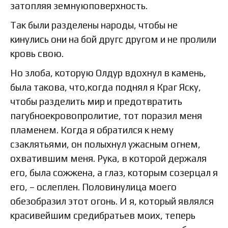
затопляя земнуюповерхность.
Так были разделены народы, чтобы не
кинулись они на бой другс другом и не пролили
кровь свою.
Но злоба, которую Олдур вдохнул в камень,
была такова, что,когда поднял я Краг Яску,
чтобы разделить мир и предотвратить
пагубноекровопролитие, тот поразил меня
пламенем. Когда я обратился к нему
сзаклятьями, он полыхнул ужасным огнем,
охватившим меня. Рука, в которой держаля
его, была сожжена, а глаз, которым созерцал я
его, – ослеплен. Половинулица моего
обезобразил этот огонь. И я, который являлся
красивейшим средибратьев моих, теперь