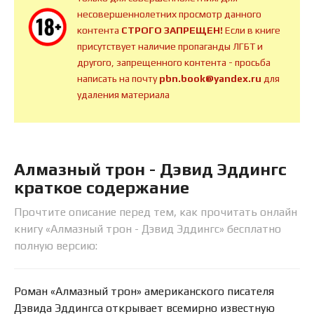
несовершеннолетних просмотр данного
контента
СТРОГО ЗАПРЕЩЕН!
Если в книге
присутствует наличие пропаганды ЛГБТ и
другого, запрещенного контента - просьба
написать на почту
pbn.book@yandex.ru
для
удаления материала
Алмазный трон - Дэвид Эддингс
краткое содержание
Прочтите описание перед тем, как прочитать онлайн
книгу «Алмазный трон - Дэвид Эддингс» бесплатно
полную версию:
Роман «Алмазный трон» американского писателя
Дэвида Эддингса открывает всемирно известную