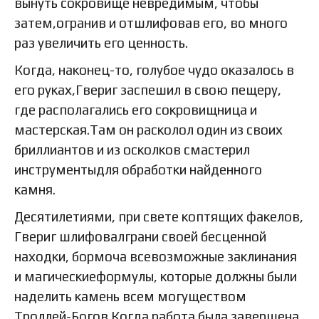
вынуть сокровище невредимым, чтобы
затем,огранив и отшлифовав его, во много
раз увеличить его ценность.
Когда, наконец-то, голубое чудо оказалось в
его руках,Гвериг заспешил в свою пещеру,
где располагались его сокровищница и
мастерская.Там он расколол один из своих
бриллиантов и из осколков смастерил
инструментыдля обработки найденного
камня.
Десятилетиями, при свете коптящих факелов,
Гвериг шлифовалграни своей бесценной
находки, бормоча всевозможные заклинания
и магическиеформулы, которые должны были
наделить камень всем могуществом
Троллей-Богов.Когда работа была завершена,