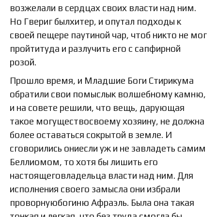
возжелали в сердцах своих власти над ним.
Но Гвериг былхитер, и опутал подходы к
своей пещере паутиной чар, чтоб никто не мог
пройтитуда и разлучить его с сапфирной
розой.
Прошло время, и Младшие Боги Стирикума
обратили свои помыслык волшебному камню,
и на совете решили, что вещь, дарующая
такое могуществосвоему хозяину, не должна
более оставаться сокрытой в земле. И
сговорились ониесли уж и не завладеть самим
Беллиомом, то хотя бы лишить его
настоящеговладельца власти над ним. Для
исполнения своего замысла они избрали
проворнуюбогиню Афраэль. Была она такая
тонкая и легкая, что без труда смогла бы