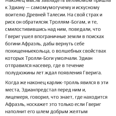
к Эдиану — самомумогучему и искусному
воителю Древней Талесии. На свой страх и
риск он обратилсяк Троллям-Богам, и те,
смилостивившись над ним, поведали, что
Гвериг ушел впограничные земли в поисках
богини Афраэль, дабы вернуть себе
похищенныекольца, о волшебных свойствах
которых Тролли-Боги умолчали. Эдиан
отправился насевер, где в течение
полудюжины лет ждал появления Гверига.
Когда же наконец карлик-тролль явился в эти
места, Эдианпредстал перед ним и,
лицемеря, говорил, что знает, где находится
Афраэль, носкажет это только если Гвериг
наполнит его шлем добрым желтым