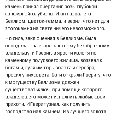
камень принял очертания розы глубокой
сапфирнойголубизны. И он назвал его
Беллиом, цветок-гемма, и верил, что нет для
этогокамня на свете ничего невозможного.
Но сила, заключенная в Беллиоме, была
неподвластна егонесчастному безобразному
владельцу, и Гвериг, в ярости колотя по
каменному полусвоего жилища, воззвал к
богам и, суля им горы золота и серебра,
просил у нихсовета. Боги открыли Гверигу, что
к могуществу Беллиома должен
существоватьключ, при помощи которого
владелец его может исполнить любые свои
прихоти. ИГвериг узнал, как получить
господство над камнем. Из лучшего золота