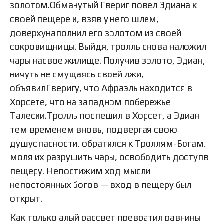
золотом.Обманутый Гвериг повел Эдиана к
своей пещере и, взяв у него шлем,
доверхунаполнил его золотом из своей
сокровищницы. Выйдя, тролль снова наложил
чары насвое жилище. Получив золото, Эдиан,
ничуть не смущаясь своей лжи,
объявилГверигу, что Афраэль находится в
Хорсете, что на западном побережье
Талесии.Тролль поспешил в Хорсет, а Эдиан
тем временем вновь, подвергая свою
душуопасности, обратился к Троллям-Богам,
моля их разрушить чары, освободить доступв
пещеру. Непостижим ход мысли
непостоянных богов — вход в пещеру был
открыт.
Как только алый рассвет превратил равнины