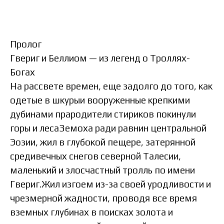
Пролог
Гвериг и Беллиом — из легенд о Троллях-
Богах
На рассвете времен, еще задолго до того, как
одетые в шкурыи вооруженные крепкими
дубинами прародители стириков покинули
горы и лесаЗемоха ради равнин центральной
Эозии, жил в глубокой пещере, затерянной
средивечных снегов северной Талесии,
маленький и злосчастный тролль по имени
Гвериг.Жил изгоем из-за своей уродливости и
чрезмерной жадности, проводя все время
вземных глубинах в поисках золота и