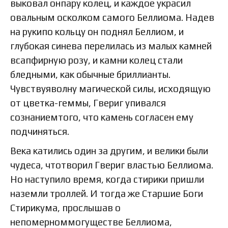
выковал онпару колец, и каждое украсил
овальным осколком самого Беллиома. Надев
на рукипо кольцу он поднял Беллиом, и
глубокая синева перелилась из малых камней
всапфирную розу, и камни колец стали
бледными, как обычные бриллианты.
Чувствуяволну магической силы, исходящую
от цветка-геммы, Гвериг упивался
сознаниемтого, что камень согласен ему
подчиняться.
Века катились один за другим, и велики были
чудеса, чтотворил Гвериг властью Беллиома.
Но наступило время, когда стирики пришли
наземли троллей. И тогда же Старшие Боги
Стирикума, прослышав о
непомерноммогуществе Беллиома,