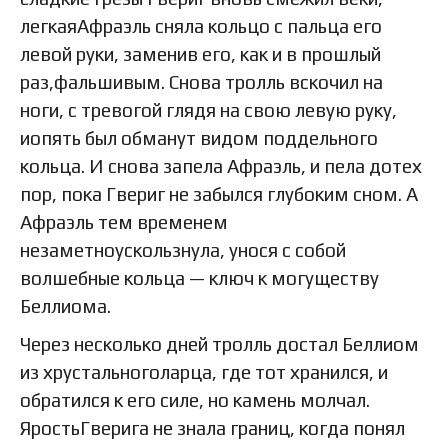
легкаяАфраэль сняла кольцо с пальца его
левой руки, заменив его, как и в прошлый
раз,фальшивым. Снова тролль вскочил на
ноги, с тревогой глядя на свою левую руку,
иопять был обманут видом поддельного
кольца. И снова запела Афраэль, и пела дотех
пор, пока Гвериг не забылся глубоким сном. А
Афраэль тем временем
незаметноускользнула, унося с собой
волшебные кольца — ключ к могуществу
Беллиома.
Через несколько дней тролль достал Беллиом
из хрустальноголарца, где тот хранился, и
обратился к его силе, но камень молчал.
ЯростьГверига не знала границ, когда понял