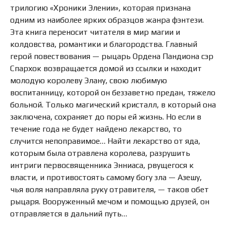
трилогию «Хроники Элении», которая признана
одним из наиболее ярких образцов жанра фэнтези.
Эта книга переносит читателя в мир магии и
колдовства, романтики и благородства. Главный
герой повествования — рыцарь Ордена Пандиона сэр
Спархок возвращается домой из ссылки и находит
молодую королеву Элану, свою любимую
воспитанницу, которой он беззаветно предан, тяжело
больной. Только магический кристалл, в который она
заключена, сохраняет до поры ей жизнь. Но если в
течение года не будет найдено лекарство, то
случится непоправимое… Найти лекарство от яда,
которым была отравлена королева, разрушить
интриги первосвященника Энниаса, рвущегося к
власти, и противостоять самому богу зла — Азешу,
чья воля направляла руку отравителя, — таков обет
рыцаря. Вооруженный мечом и помощью друзей, он
отправляется в дальний путь…