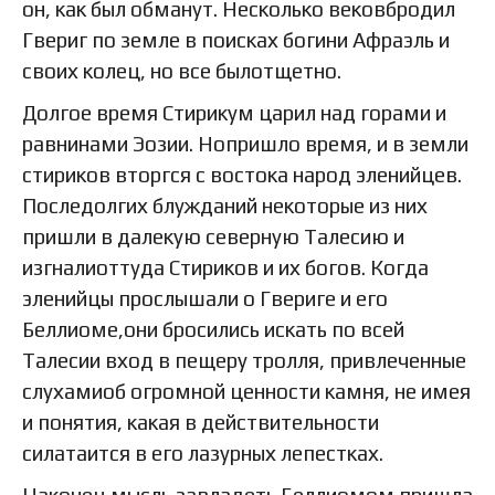
он, как был обманут. Несколько вековбродил
Гвериг по земле в поисках богини Афраэль и
своих колец, но все былотщетно.
Долгое время Стирикум царил над горами и
равнинами Эозии. Нопришло время, и в земли
стириков вторгся с востока народ эленийцев.
Последолгих блужданий некоторые из них
пришли в далекую северную Талесию и
изгналиоттуда Стириков и их богов. Когда
эленийцы прослышали о Гвериге и его
Беллиоме,они бросились искать по всей
Талесии вход в пещеру тролля, привлеченные
слухамиоб огромной ценности камня, не имея
и понятия, какая в действительности
силатаится в его лазурных лепестках.
Наконец мысль завладеть Беллиомом пришла