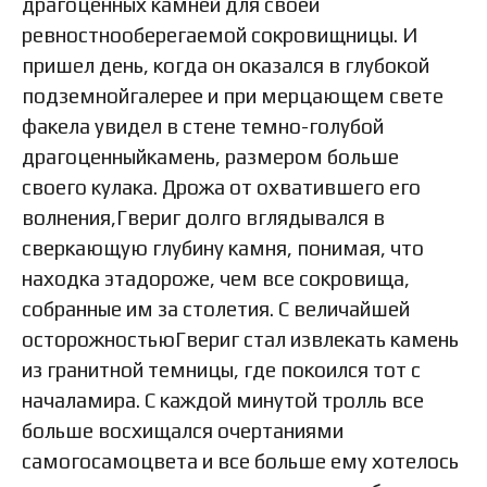
драгоценных камней для своей
ревностнооберегаемой сокровищницы. И
пришел день, когда он оказался в глубокой
подземнойгалерее и при мерцающем свете
факела увидел в стене темно-голубой
драгоценныйкамень, размером больше
своего кулака. Дрожа от охватившего его
волнения,Гвериг долго вглядывался в
сверкающую глубину камня, понимая, что
находка этадороже, чем все сокровища,
собранные им за столетия. С величайшей
осторожностьюГвериг стал извлекать камень
из гранитной темницы, где покоился тот с
началамира. С каждой минутой тролль все
больше восхищался очертаниями
самогосамоцвета и все больше ему хотелось