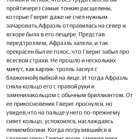
пройтичерез самые тонкие расщелины,
которые Гвериг даже не счел нужным
зачаровать.Афраэль отправилась на север и
вскоре была в его пещере. Представ
передтроллем, Афраэль запела, и так
прекрасен был ее голос, что Гвериг забыл про
всесвои страхи. Не прошло и нескольких
минут, как карлик-тролль заснул с
блаженнойулыбкой на лице. И тогда Афраэль
сняла кольцо его с правой руки и
заменилакольцом с обычным бриллиантом. От
ее прикосновения Гвериг проснулся, но
увидев,что на пальце у него по-прежнему
сияет кольцо, успокоился, наслаждаясь
пениембогини. Когда погрузившийся в
сладкие грезы Гвериг вновь смежил веки,