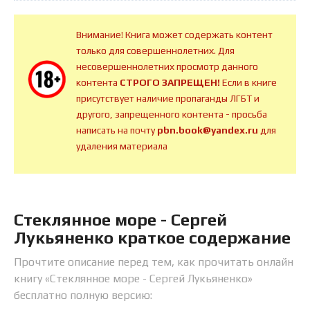
Внимание! Книга может содержать контент
только для совершеннолетних. Для
несовершеннолетних просмотр данного
контента
СТРОГО ЗАПРЕЩЕН!
Если в книге
присутствует наличие пропаганды ЛГБТ и
другого, запрещенного контента - просьба
написать на почту
pbn.book@yandex.ru
для
удаления материала
Стеклянное море - Сергей
Лукьяненко краткое содержание
Прочтите описание перед тем, как прочитать онлайн
книгу «Стеклянное море - Сергей Лукьяненко»
бесплатно полную версию: