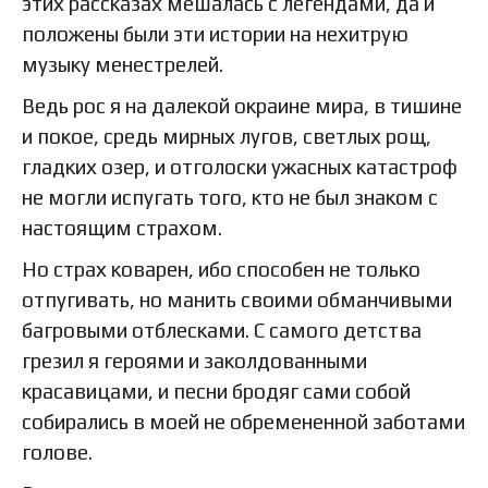
этих рассказах мешалась с легендами, да и
положены были эти истории на нехитрую
музыку менестрелей.
Ведь рос я на далекой окраине мира, в тишине
и покое, средь мирных лугов, светлых рощ,
гладких озер, и отголоски ужасных катастроф
не могли испугать того, кто не был знаком с
настоящим страхом.
Но страх коварен, ибо способен не только
отпугивать, но манить своими обманчивыми
багровыми отблесками. С самого детства
грезил я героями и заколдованными
красавицами, и песни бродяг сами собой
собирались в моей не обремененной заботами
голове.