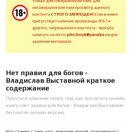
только для совершеннолетних. Для
несовершеннолетних просмотр данного
контента
СТРОГО ЗАПРЕЩЕН!
Если в книге
присутствует наличие пропаганды ЛГБТ и
другого, запрещенного контента - просьба
написать на почту
pbn.book@yandex.ru
для
удаления материала
Нет правил для богов -
Владислав Выставной краткое
содержание
Прочтите описание перед тем, как прочитать онлайн
книгу «Нет правил для богов - Владислав Выставной»
бесплатно полную версию:
Что станет с тем, кто, презрев покой, отправится с