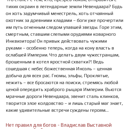
тихих окраин в легендарные земли Невендаара? Будь
он хоть задумчивый менестрель, хоть отчаянный
охотник за древними кладами – боги уже прочертили
им путь огненным следом упавшей звезды. Горе этим,
смертным, ставшим слепыми орудиями коварного
Инквизитора! Он привык действовать чужими
руками – особенно теперь, когда на кону власть в
ослабшей Империи. Что делать двум чужестранцам,
брошенным в котел яростной схватки?! Ведь
сошедшая с небес божественная Иноэль – ценная
добыча для всех рас. Гномы, эльфы, Проклятые,
нежить – все бросаются на поиски, стремясь любой
ценой опередить храброго рыцаря Империи. Вьются
мрачные дороги Невендаара, звенит сталь клинков,
творится злое колдовство – и лишь старый маг знает,
какие удивительные встречи суждены героям…
Нет правил для богов - Владислав Выставной