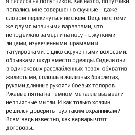
я пялился на попутчиков. Как назло, попутчики
попались мне совершенно скучные – даже
словом перекинуться не с кем. Ведь не с теми
же двумя мрачными варварами, что
неподвижно замерли на носу – с жуткими
лицами, изувеченными шрамами и
татуировками, с дико скрученными волосами,
обрывками шкур вместо одежды. Сидели они
в одинаковых расслабленных позах, обхватив
жилистыми, сплошь в железных браслетах,
руками длинные рукояти боевых топоров.
Ржавые пятна на темном металле вызывали
неприятные мысли. И как только хозяин
решился доверить груз таким охранникам?
Всем ведь известно, как варвары чтят
договоры…