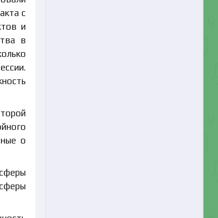
акта с
ктов и
ства в
колько
ессии.
жность
оторой
ойного
нные о
осферы
осферы
хность