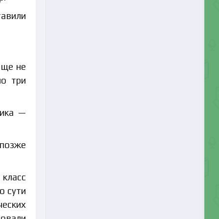
тавили
еще не
но три
чика —
 позже
 класс
о сути
ческих
вовали