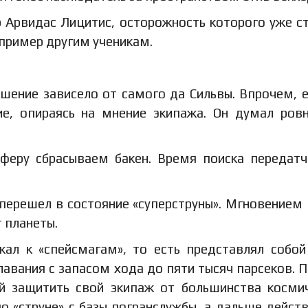
 Арвидас Лицитис, осторожность которого уже с
пример другим ученикам.
ешение зависело от самого да Сильвы. Впрочем, 
ие, опираясь на мнение экипажа. Он думал ров
феру сбрасываем бакен. Время поиска передат
 перешел в состояние «суперструны». Мгновением
 планеты.
жал к «спейсмагам», то есть представлял собой
вания с запасом хода до пяти тысяч парсеков. П
ый защитить свой экипаж от большинства косми
по «струне» с базы погранслужбы, а дальше дейст