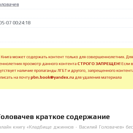
оловачев
05-07 00:24:18
 Книга может содержать контент только для совершеннолетних. Для
ннолетних просмотр данного контента
СТРОГО ЗАПРЕЩЕН!
Если 
сутствует наличие пропаганды ЛГБТ и другого, запрещенного контента
аписать на почту
pbn.book@yandex.ru
для удаления материала
Головачев краткое содержание
нлайн книгу «Кладбище джиннов - Василий Головачев» бе