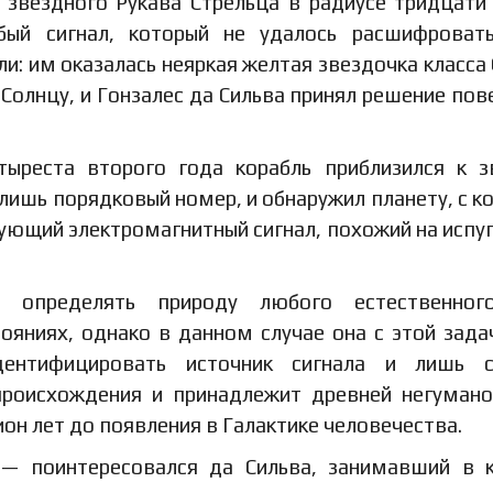
у звездного Рукава Стрельца в радиусе тридцати
бый сигнал, который не удалось расшифроват
ли: им оказалась неяркая желтая звездочка класса 
Солнцу, и Гонзалес да Сильва принял решение пов
ыреста второго года корабль приблизился к з
ишь порядковый номер, и обнаружил планету, с к
рующий электромагнитный сигнал, похожий на испу
у определять природу любого естественног
ояниях, однако в данном случае она с этой зада
дентифицировать источник сигнала и лишь с
 происхождения и принадлежит древней негуман
он лет до появления в Галактике человечества.
— поинтересовался да Сильва, занимавший в 