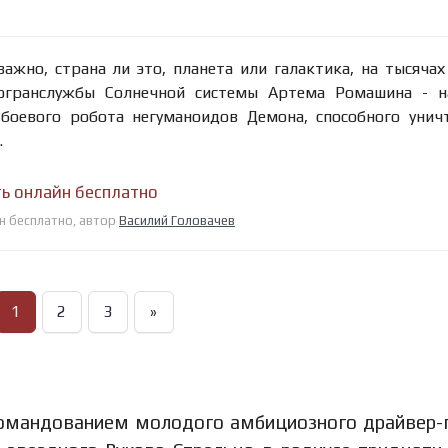
ажно, страна ли это, планета или галактика, на тысяча
огранслужбы Солнечной системы Артема Ромашина - н
боевого робота негуманоидов Демона, способного уни
.
ь онлайн бесплатно
н бесплатно, автор
Василий Головачев
1
2
3
»
 командованием молодого амбициозного драйвер