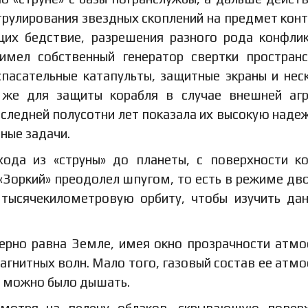
рулирования звездных скоплений на предмет конт
щих бедствие, разрешения разного рода конфли
 имел собственный генератор свертки простран
спасательные катапульты, защитные экраны и нес
 же для защиты корабля в случае внешней агр
оследней полусотни лет показала их высокую наде
ные задачи.
ода из «струны» до планеты, с поверхности к
, «Зоркий» преодолел шпугом, то есть в режиме дв
 тысячекилометровую орбиту, чтобы изучить да
ерно равна Земле, имея окно прозрачности атм
агнитных волн. Мало того, газовый состав ее атм
е можно было дышать.
смотря на пелену облаков, скрывающую повер