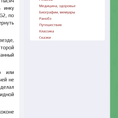
 тысяч
Медицина, здоровье
ь инку
Биографии, мемуары
G2, по
Ранобэ
ернуть
Путешествия
Классика
Сказки
везде,
оторой
ганный
о или
чей не
делал
оидной
коконе