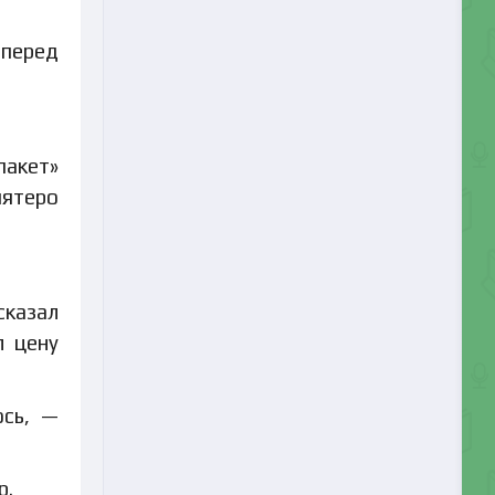
 перед
пакет»
пятеро
сказал
л цену
ось, —
р.