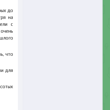
рых до
тря на
ели с
 очень
ошлого
ь, что
ми для
 сотых