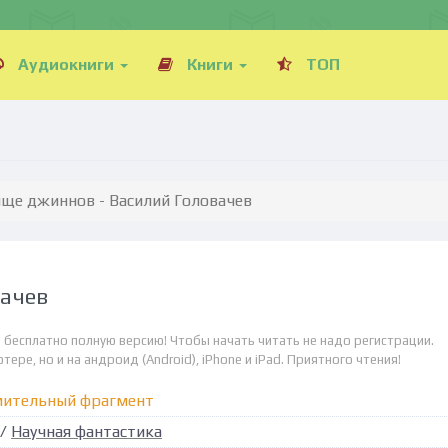
Аудиокниги
Книги
ТОП
ще джиннов - Василий Головачев
вачев
 бесплатно полную версию! Чтобы начать читать не надо регистрации.
ре, но и на андроид (Android), iPhone и iPad. Приятного чтения!
мительный фрагмент
/
Научная фантастика