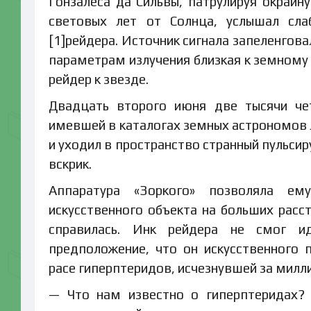
Гонзалеса да Сильвы, патрулируя окраин
световых лет от Солнца, услышал сла
[1]рейдера. Источник сигнала запеленгова
параметрам излучения близкая к земному 
рейдер к звезде.
Двадцать второго июня две тысячи чет
имевшей в каталогах земных астрономов л
и уходил в пространство странный пульси
вскрик.
Аппаратура «Зоркого» позволяла ем
искусственного объекта на больших расст
справилась. Инк рейдера не смог и
предположение, что он искусственного
расе гиперптеридов, исчезнувшей за милли
— Что нам известно о гиперптеридах? 