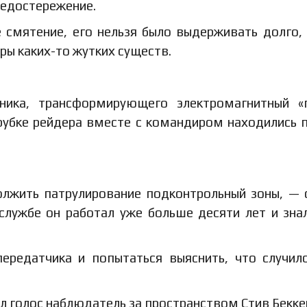
предостережение.
 смятение, его нельзя было выдерживать долго,
ры каких-то жутких существ.
ника, трансформирующего электромагнитный «
н-рубке рейдера вместе с командиром находились 
олжить патрулирование подконтрольный зоны, — 
службе он работал уже больше десяти лет и зна
редатчика и попытаться выяснить, что случил
 голос наблюдатель за пространством Стив Бекке