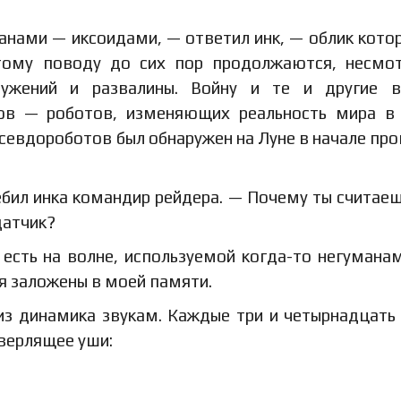
анами — иксоидами, — ответил инк, — облик кото
этому поводу до сих пор продолжаются, несмо
ружений и развалины. Войну и те и другие в
ов — роботов, изменяющих реальность мира в
севдороботов был обнаружен на Луне в начале пр
ебил инка командир рейдера. — Почему ты считаеш
датчик?
 есть на волне, используемой когда-то негумана
я заложены в моей памяти.
из динамика звукам. Каждые три и четырнадцать
сверлящее уши: