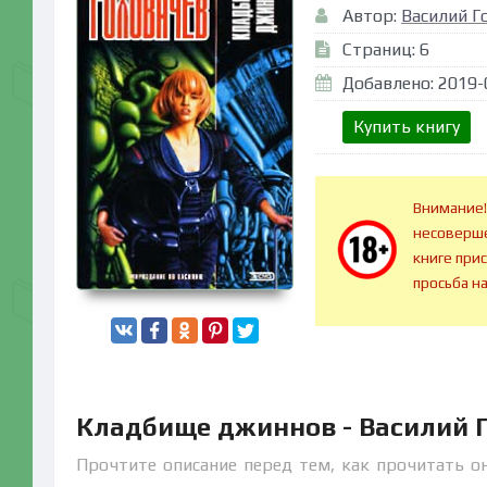
Автор:
Василий Г
Страниц: 6
Добавлено: 2019-
Купить книгу
Внимание!
несоверше
книге при
просьба н
Кладбище джиннов - Василий 
Прочтите описание перед тем, как прочитать о