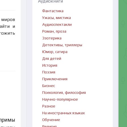
Аудиокниги
Фантастика
Ужасы, мистика
х миров
Аудиоспектакли
айти и
Роман, проза
чтожить
Эзотерика
Детективы, триллеры
Юмор, сатира
Для детей
История
Поэзия
Приключения
Бизнес
Психология, философия
Научно-популярное
Разное
На иностранных языках
-примы
Обучение
Религия