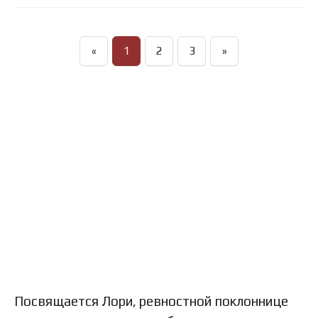
«
1
2
3
»
Посвящается Лори, ревностной поклоннице