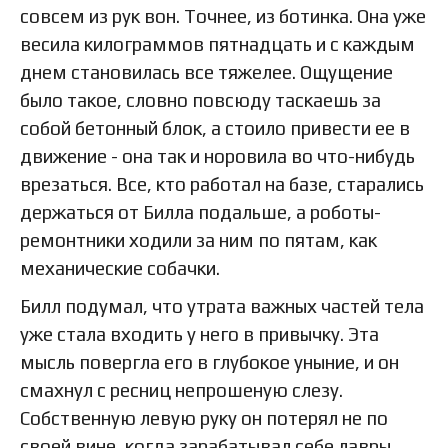
совсем из рук вон. Точнее, из ботинка. Она уже
весила килограммов пятнадцать и с каждым
днем становилась все тяжелее. Ощущение
было такое, словно повсюду таскаешь за
собой бетонный блок, а стоило привести ее в
движение - она так и норовила во что-нибудь
врезаться. Все, кто работал на базе, старались
держаться от Билла подальше, а роботы-
ремонтники ходили за ним по пятам, как
механические собачки.
Билл подумал, что утрата важных частей тела
уже стала входить у него в привычку. Эта
мысль повергла его в глубокое уныние, и он
смахнул с ресниц непрошеную слезу.
Собственную левую руку он потерял не по
своей вине, когда зарабатывал себе лавры