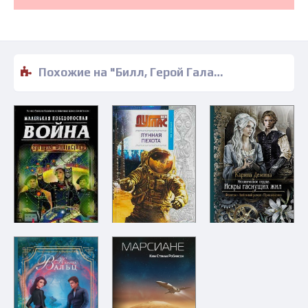
Похожие на "Билл, Герой Галактики, на планете зомби - вампиров - Гарри Гаррисон" книги читать бесплатно полные версии