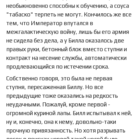
необыкновенно способны к обучению, а соуса
"табаско" терпеть не могут. Кончилось же все
тем, что Император впутался в
межгалактическую войну, лишь бы его армия
не сидела без дела, а у Билла оказалось две
правых руки, бетонный блок вместо ступни и
контракт на несение службы, автоматически
продлевающийся по истечении срока.
Собственно говоря, это была не первая
ступня, пересаженная Биллу. Но все
предыдущие тоже оказались на редкость
неудачными. Пожалуй, кроме первой -
огромной куриной лапы. Билл испытывал к ней,
ну и, конечно, она к нему, довольно-таки
прочную привязанность. Но хотя разрывать
песок в поисках червей такой ногой было