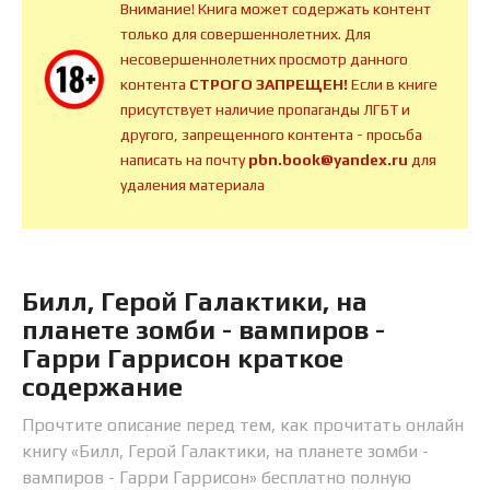
Внимание! Книга может содержать контент
только для совершеннолетних. Для
несовершеннолетних просмотр данного
контента
СТРОГО ЗАПРЕЩЕН!
Если в книге
присутствует наличие пропаганды ЛГБТ и
другого, запрещенного контента - просьба
написать на почту
pbn.book@yandex.ru
для
удаления материала
Билл, Герой Галактики, на
планете зомби - вампиров -
Гарри Гаррисон краткое
содержание
Прочтите описание перед тем, как прочитать онлайн
книгу «Билл, Герой Галактики, на планете зомби -
вампиров - Гарри Гаррисон» бесплатно полную