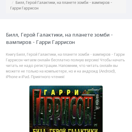
Билл, Герой Галактики, на планете зомби - вампиров -
Гарри Гаррисон
Билл, Герой Галактики, на планете зомби -
вампиров - Гарри Гаррисон
Книгу Билл, Герой Галактики, на планете зомби - вампиров - Гарри
Гаррисон читаем онлайн бесплатно полную версию! Чтобы начать
читать не надо регистрации. Напомним, что читать онлайн вы
можете не только на компьютере, но и на андроид (Android),
iPhone и iPad. Приятного чтения!