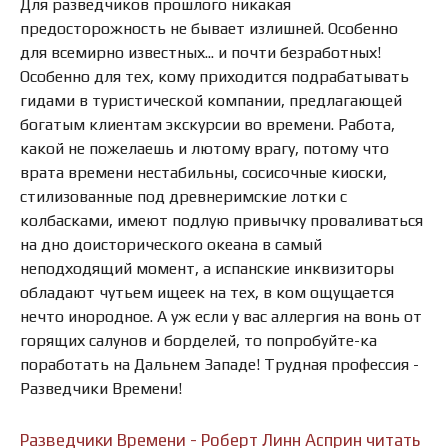
Для разведчиков прошлого никакая
предосторожность не бывает излишней. Особенно
для всемирно известных... и почти безработных!
Особенно для тех, кому приходится подрабатывать
гидами в туристической компании, предлагающей
богатым клиентам экскурсии во времени. Работа,
какой не пожелаешь и лютому врагу, потому что
врата времени нестабильны, сосисочные киоски,
стилизованные под древнеримские лотки с
колбасками, имеют подлую привычку проваливаться
на дно доисторического океана в самый
неподходящий момент, а испанские инквизиторы
обладают чутьем ищеек на тех, в ком ощущается
нечто инородное. А уж если у вас аллергия на вонь от
горящих салунов и борделей, то попробуйте-ка
поработать на Дальнем Западе! Трудная профессия -
Разведчики Времени!
Разведчики Времени - Роберт Линн Асприн читать