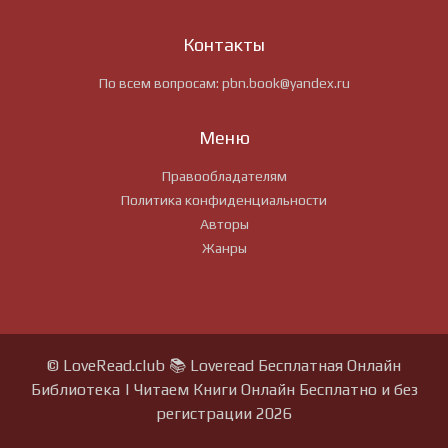
Контакты
По всем вопросам:
pbn.book@yandex.ru
Меню
Правообладателям
Политика конфиденциальности
Авторы
Жанры
© LoveRead.club 📚 Loveread Бесплатная Онлайн
Библиотека | Читаем Книги Онлайн Бесплатно и без
регистрации 2026