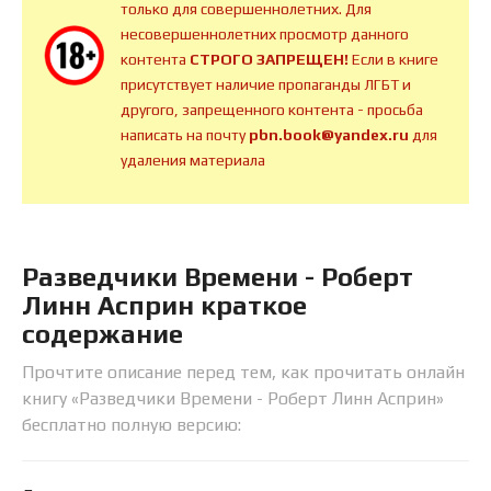
только для совершеннолетних. Для
несовершеннолетних просмотр данного
контента
СТРОГО ЗАПРЕЩЕН!
Если в книге
присутствует наличие пропаганды ЛГБТ и
другого, запрещенного контента - просьба
написать на почту
pbn.book@yandex.ru
для
удаления материала
Разведчики Времени - Роберт
Линн Асприн краткое
содержание
Прочтите описание перед тем, как прочитать онлайн
книгу «Разведчики Времени - Роберт Линн Асприн»
бесплатно полную версию: