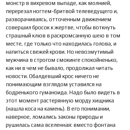
монстр в вихревом выпаде, как молнией,
перерезал ногтем-бритвой телеведущего и,
разворачиваясь, отточенным движением
совершил бросок к жертве, чтобы воткнуть
страшный клюв в раскромсанную шею в том
месте, где только что находилась голова, и
напиться свежей крови. Но невозмутимый
мужчина в строгом смокинге спокойненько,
как ни в чем не бывало, продолжал читать
новости. Обалдевший крос ничего не
понимающим взглядом уставился на
бодренького гуманоида. Надо было видеть в
этот момент растерянную морду хищника
(нашла коса на камень). В его понимании,
наверное, ломались законы природы и
рушилась сама вселенная: вместо фонтана