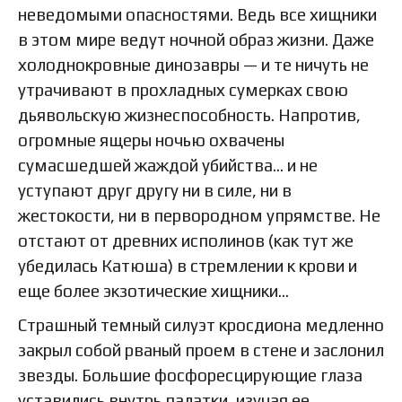
неведомыми опасностями. Ведь все хищники
в этом мире ведут ночной образ жизни. Даже
холоднокровные динозавры — и те ничуть не
утрачивают в прохладных сумерках свою
дьявольскую жизнеспособность. Напротив,
огромные ящеры ночью охвачены
сумасшедшей жаждой убийства… и не
уступают друг другу ни в силе, ни в
жестокости, ни в первородном упрямстве. Не
отстают от древних исполинов (как тут же
убедилась Катюша) в стремлении к крови и
еще более экзотические хищники…
Страшный темный силуэт кросдиона медленно
закрыл собой рваный проем в стене и заслонил
звезды. Большие фосфоресцирующие глаза
уставились внутрь палатки, изучая ее