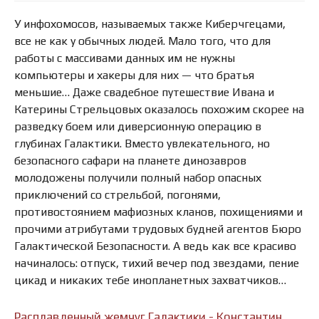
У инфохомосов, называемых также Киберчгецами,
все не как у обычных людей. Мало того, что для
работы с массивами данных им не нужны
компьютеры и хакеры для них — что братья
меньшие… Даже свадебное путешествие Ивана и
Катерины Стрельцовых оказалось похожим скорее на
разведку боем или диверсионную операцию в
глубинах Галактики. Вместо увлекательного, но
безопасного сафари на планете динозавров
молодожены получили полный набор опасных
приключений со стрельбой, погонями,
противостоянием мафиозных кланов, похищениями и
прочими атрибутами трудовых будней агентов Бюро
Галактической Безопасности. А ведь как все красиво
начиналось: отпуск, тихий вечер под звездами, пение
цикад и никаких тебе инопланетных захватчиков…
Расплавленный жемчуг Галактики - Константин