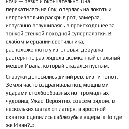
ночи — резко и окончательно. Она
перекатилась на бок, оперлась на локоть и,
непроизвольно раскрыв рот, замерла,
испуганно вслушиваясь в происходящее за
тонкой стенкой походной суперпалатки. В
слабом мерцании светильника,
расположенного у изголовья, девушка
растерянно разглядела скомканный спальный
мешок Ивана, который оказался пустым.
Снаружи доносились дикий рев, визг и топот.
Земля часто вздрагивала под мощными
ударами столбообразных ног громадных
чудовищ. Ужас! Вероятно, совсем рядом, в
нескольких шагах от лагеря, в яростной
схватке сцепились саблезубые ящеры! «Но где
же Иван?..»