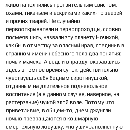
живо наполнились пронзительным свистом,
охами, гиканьем и вскриками каких-то зверей
и прочих тварей. Не случайно
первооткрыватели и первопроходцы, словно
посмеявшись, назвали эту планету Ночихой,
как бы в отместку за опасный нрав, соединив в
странном имени небесного тела два понятия:
ночь и мачеха. А ведь и вправду: оказавшись
здесь в темное время суток, действительно
чувствуешь себя бедным сиротинушкой,
отданным на длительное подневольнoе
воспитание (а в данном случае, наверное, на
растерзание) чужой злой воле. Потому что
приветливые, в общем-то, днем джунгли
ночью превращаются в кошмарную
смертельную ловушку, «по уши» заполненную