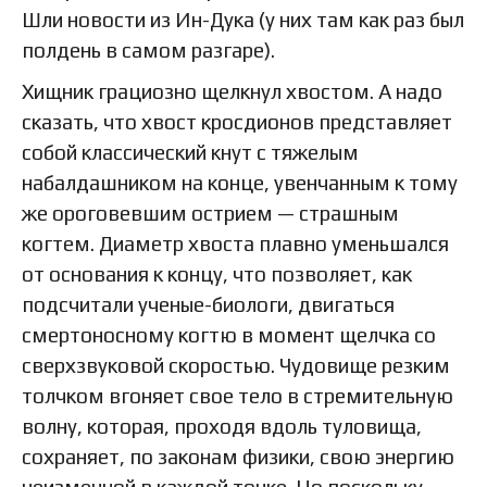
Шли новости из Ин-Дука (у них там как раз был
полдень в самом разгаре).
Хищник грациозно щелкнул хвостом. А надо
сказать, что хвост кросдионов представляет
собой классический кнут с тяжелым
набалдашником на конце, увенчанным к тому
же ороговевшим острием — страшным
когтем. Диаметр хвоста плавно уменьшался
от основания к концу, что позволяет, как
подсчитали ученые-биологи, двигаться
смертоносному когтю в момент щелчка со
сверхзвуковой скоростью. Чудовище резким
толчком вгоняет свое тело в стремительную
волну, которая, проходя вдоль туловища,
сохраняет, по законам физики, свою энергию
неизменной в каждой точке. Но поскольку