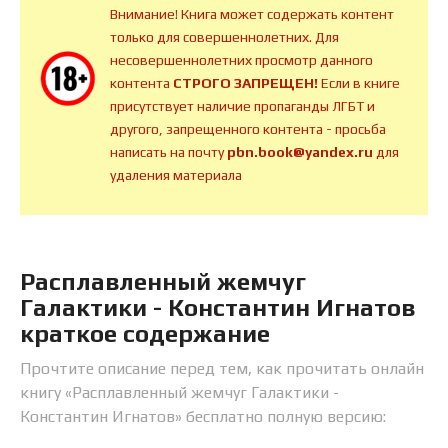
Внимание! Книга может содержать контент
только для совершеннолетних. Для
несовершеннолетних просмотр данного
контента
СТРОГО ЗАПРЕЩЕН!
Если в книге
присутствует наличие пропаганды ЛГБТ и
другого, запрещенного контента - просьба
написать на почту
pbn.book@yandex.ru
для
удаления материала
Расплавленный жемчуг
Галактики - Константин Игнатов
краткое содержание
Прочтите описание перед тем, как прочитать онлайн
книгу «Расплавленный жемчуг Галактики -
Константин Игнатов» бесплатно полную версию: