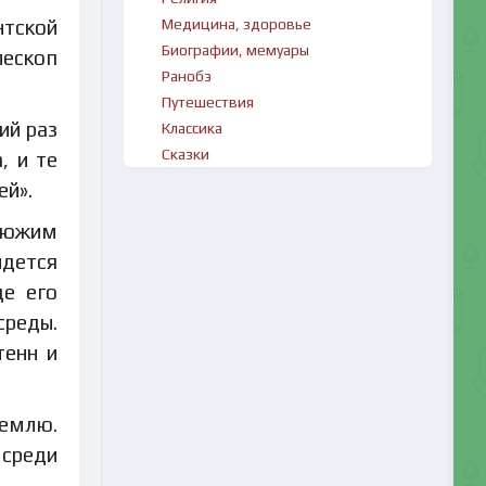
нтской
Медицина, здоровье
Биографии, мемуары
лескоп
Ранобэ
Путешествия
ий раз
Классика
Сказки
, и те
ей».
клюжим
идется
де его
среды.
тенн и
Землю.
 среди