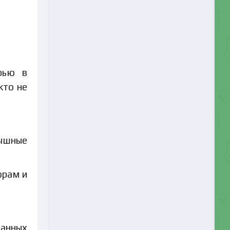
рью в
кто не
пышные
орам и
ванных