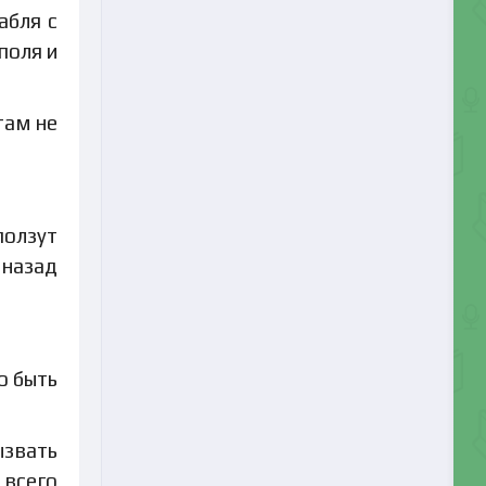
абля с
поля и
там не
ползут
 назад
о быть
ызвать
 всего