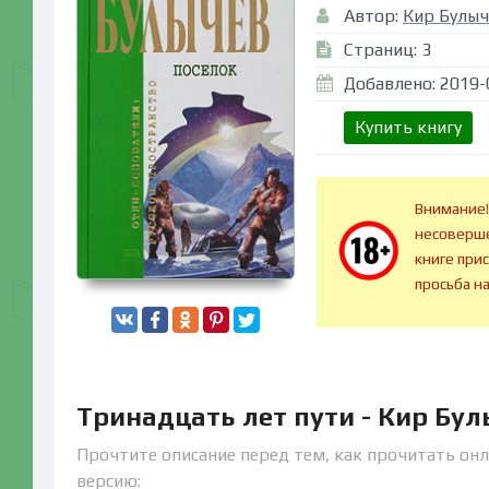
Автор:
Кир Булыч
Страниц: 3
Добавлено: 2019-
Купить книгу
Внимание!
несоверше
книге при
просьба н
Тринадцать лет пути - Кир Бу
Прочтите описание перед тем, как прочитать онл
версию: