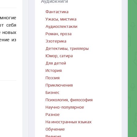
Аудиокниги
Фантастика
 многие
Ужасы, мистика
ют себя
Аудиоспектакли
е новых
Роман, проза
ение из
Эзотерика
Детективы, триллеры
Юмор, сатира
Для детей
История
Поэзия
Приключения
Бизнес
Психология, философия
Научно-популярное
Разное
На иностранных языках
Обучение
Религия