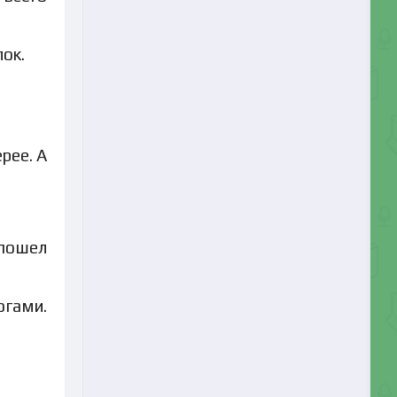
ок.
рее. А
 пошел
огами.