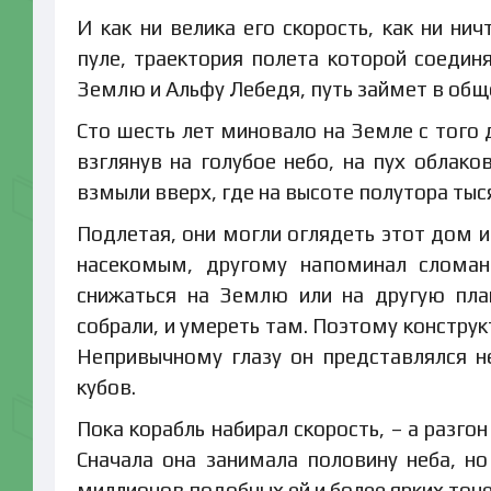
И как ни велика его скорость, как ни ни
пуле, траектория полета которой соеди
Землю и Альфу Лебедя, путь займет в общ
Сто шесть лет миновало на Земле с того 
взглянув на голубое небо, на пух облако
взмыли вверх, где на высоте полутора тыс
Подлетая, они могли оглядеть этот дом 
насекомым, другому напоминал сломан
снижаться на Землю или на другую пла
собрали, и умереть там. Поэтому конструк
Непривычному глазу он представлялся н
кубов.
Пока корабль набирал скорость, – а разго
Сначала она занимала половину неба, н
миллионов подобных ей и более ярких точ