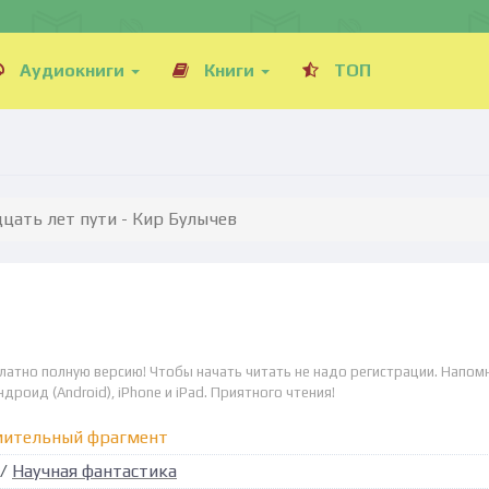
Аудиокниги
Книги
ТОП
цать лет пути - Кир Булычев
платно полную версию! Чтобы начать читать не надо регистрации. Напом
дроид (Android), iPhone и iPad. Приятного чтения!
мительный фрагмент
/
Научная фантастика