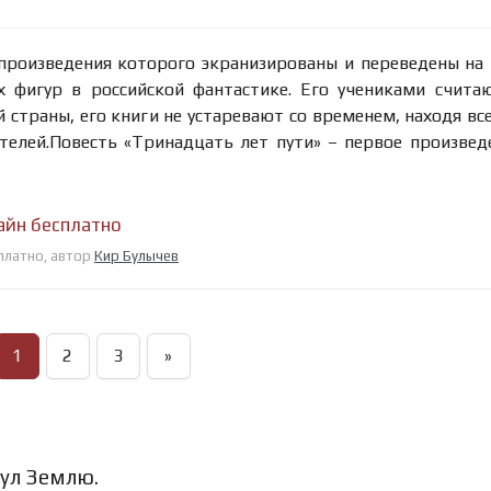
 произведения которого экранизированы и переведены на
х фигур в российской фантастике. Его учениками счита
страны, его книги не устаревают со временем, находя вс
елей.Повесть «Тринадцать лет пути» – первое произвед
айн бесплатно
сплатно, автор
Кир Булычев
1
2
3
»
нул Землю.