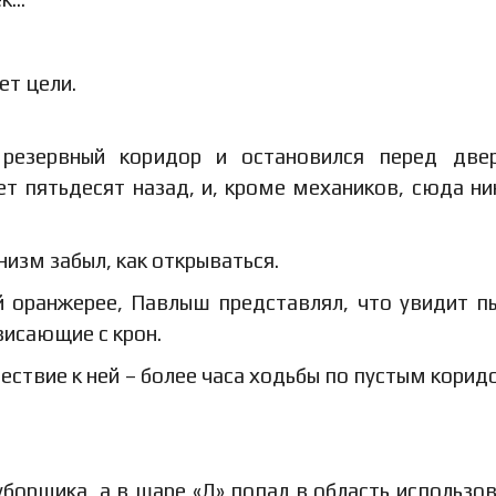
ет цели.
резервный коридор и остановился перед две
т пятьдесят назад, и, кроме механиков, сюда ни
низм забыл, как открываться.
й оранжерее, Павлыш представлял, что увидит 
висающие с крон.
ествие к ней – более часа ходьбы по пустым корид
уборщика, а в шаре «Д» попал в область использо