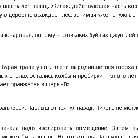
 шесть лет назад. Жилая, действующая часть кор
ю деревню осаждает лес, занимая уже ненужные 
азочарован, потому что никаких буйных джунглей 
 Бурая трава у ног, плети выродившегося гороха 
ных столах остались колбы и пробирки – много лет
ает оранжереи в шаре «В».
оранжереи. Павлыш отпрянул назад. Никого не могл
 Сначала надо изолировать помещение. Затем в
– может быть опасно. Не только для Павлыша – для