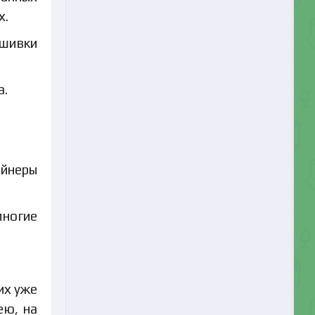
х.
бшивки
а.
ейнеры
многие
их уже
ею, на