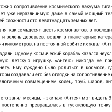
чтожно сопротивление космического вакуума гига
няет уже неразличимую даже в самый мощный те
ей сложности сто девятнадцать земных лет.
дня, как семьдесят шесть космонавтов, в последн
в и зелень деревьев, вошли в планетарные катера
яч километров, на постоянной орбите их ждал «Ант
издали. Одному космический корабль казался неу
ную детскую игрушку. «Антею» никогда не пр
нету. Ему суждено было родиться в космосе, г
торы создавали его без оглядки на сопротивление 
елогичным совмещением колец, труб, шаров, ан
н его занял месяцы, – экипаж «Антея» мог видеть 
о постепенно превращалась в тускнеющую точку
ек…