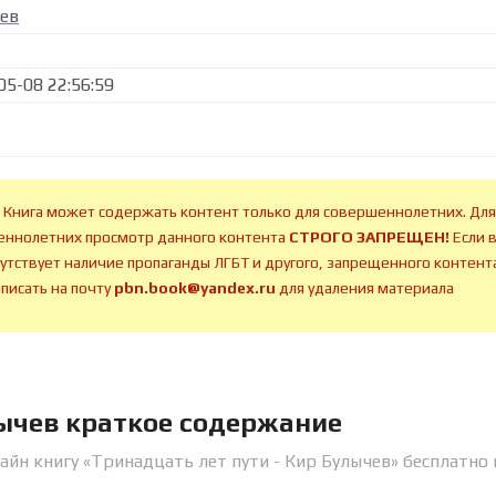
ев
05-08 22:56:59
 Книга может содержать контент только для совершеннолетних. Для
ннолетних просмотр данного контента
СТРОГО ЗАПРЕЩЕН!
Если 
сутствует наличие пропаганды ЛГБТ и другого, запрещенного контента
аписать на почту
pbn.book@yandex.ru
для удаления материала
лычев краткое содержание
айн книгу «Тринадцать лет пути - Кир Булычев» бесплатно