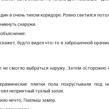
дин в очень тихом коридоре. Ровно светился потол
оникнуть снаружи.
 объяснение.
 скажет, будто видел что-то в заброшенной оранже
ое не смогло выбраться наружу. Затем осторожно
Керамические плитки пола похрустывали под н
оял неприятный тухлый запах.
чило нечто, Павлыш замер.