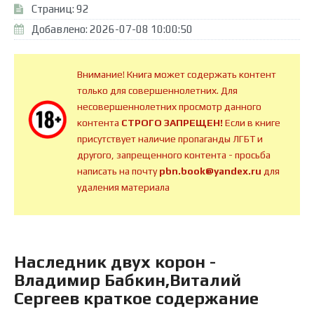
Страниц: 92
Добавлено: 2026-07-08 10:00:50
Внимание! Книга может содержать контент
только для совершеннолетних. Для
несовершеннолетних просмотр данного
контента
СТРОГО ЗАПРЕЩЕН!
Если в книге
присутствует наличие пропаганды ЛГБТ и
другого, запрещенного контента - просьба
написать на почту
pbn.book@yandex.ru
для
удаления материала
Наследник двух корон -
Владимир Бабкин,Виталий
Сергеев краткое содержание