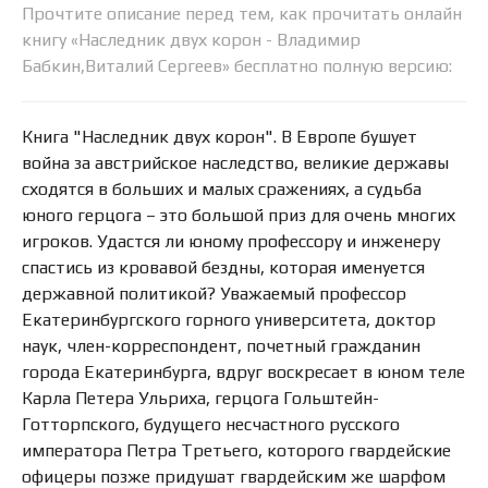
Прочтите описание перед тем, как прочитать онлайн
книгу «Наследник двух корон - Владимир
Бабкин,Виталий Сергеев» бесплатно полную версию:
Книга "Наследник двух корон". В Европе бушует
война за австрийское наследство, великие державы
сходятся в больших и малых сражениях, а судьба
юного герцога – это большой приз для очень многих
игроков. Удастся ли юному профессору и инженеру
спастись из кровавой бездны, которая именуется
державной политикой? Уважаемый профессор
Екатеринбургского горного университета, доктор
наук, член-корреспондент, почетный гражданин
города Екатеринбурга, вдруг воскресает в юном теле
Карла Петера Ульриха, герцога Гольштейн-
Готторпского, будущего несчастного русского
императора Петра Третьего, которого гвардейские
офицеры позже придушат гвардейским же шарфом