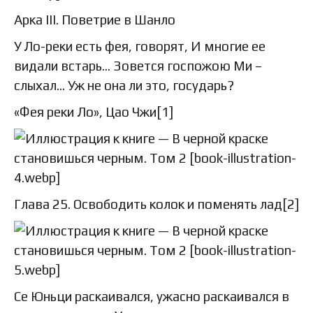
Арка III. Поветрие в Шанло
У Ло-реки есть фея, говорят, И многие ее
видали встарь… Зовется госпожою Ми –
слыхал… Уж не она ли это, государь?
«Фея реки Ло», Цао Чжи[1]
Глава 25. Освободить колок и поменять лад[2]
Се Юньци раскаивался, ужасно раскаивался в