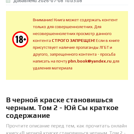
Добавлено: 2026-07-08 10:03:08
Внимание! Книга может содержать контент
только для совершеннолетних. Для
несовершеннолетних просмотр данного
контента
СТРОГО ЗАПРЕЩЕН!
Если в книге
присутствует наличие пропаганды ЛГБТ и
другого, запрещенного контента - просьба
написать на почту
pbn.book@yandex.ru
для
удаления материала
В черной краске становишься
черным. Том 2 - Юй Сы краткое
содержание
Прочтите описание перед тем, как прочитать онлайн
книгу «В черной краске становишься черным. Том 2 -