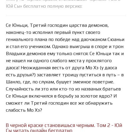
Юй Сы» бесплатно полную версию:
Се Юньци, Третий господин царства демонов,
наконец-то исполнил первый пункт своего
гениального плана по победе над даочжаном Сюаньи
и стал его учеником. Однако выигрыш в споре и трон
Владыки демонов ему только снятся: Се Юньци так и
не нашел ни одного слабого места у проклятого
даоса! Неожиданная весть от друга Мо Хэ (у даоса
есть друзья?) заставляет троицу пуститься в путь – в
Шанло, где, по слухам, бушует змеиное поветрие.
Случайность ли это или кто-то из названых братьев
Се Юньци включился в борьбу за золотое ядро? И
сможет ли Третий господин все же обнаружить
слабость Мо Хэ?
В черной краске становишься черным. Том 2 - Юй
Сы читать онлайн бесплатно