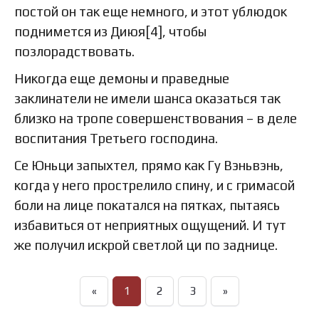
постой он так еще немного, и этот ублюдок
поднимется из Диюя[4], чтобы
позлорадствовать.
Никогда еще демоны и праведные
заклинатели не имели шанса оказаться так
близко на тропе совершенствования – в деле
воспитания Третьего господина.
Се Юньци запыхтел, прямо как Гу Вэньвэнь,
когда у него прострелило спину, и с гримасой
боли на лице покатался на пятках, пытаясь
избавиться от неприятных ощущений. И тут
же получил искрой светлой ци по заднице.
«
1
2
3
»