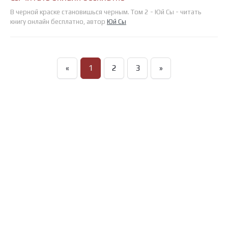
В черной краске становишься черным. Том 2 - Юй Сы - читать
книгу онлайн бесплатно, автор
Юй Сы
«
1
2
3
»