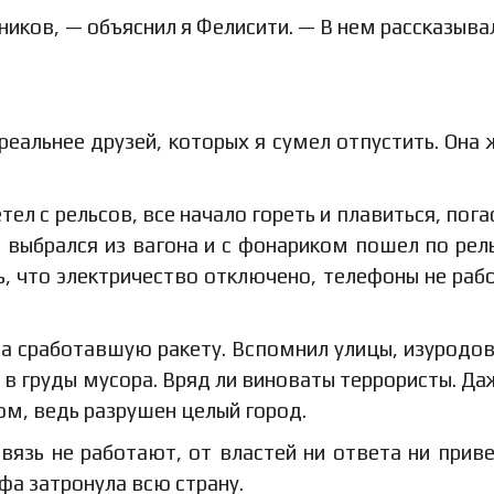
ников, — объяснил я Фелисити. — В нем рассказывал
реальнее друзей, которых я сумел отпустить. Она 
ел с рельсов, все начало гореть и плавиться, погас
я, выбрался из вагона и с фонариком пошел по рел
сь, что электричество отключено, телефоны не раб
 на сработавшую ракету. Вспомнил улицы, изуродо
 в груды мусора. Вряд ли виноваты террористы. Да
м, ведь разрушен целый город.
связь не работают, от властей ни ответа ни приве
а затронула всю страну.