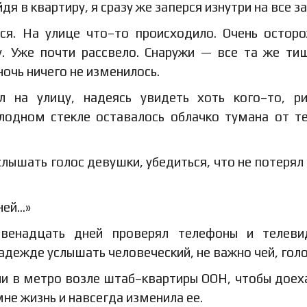
я в квартиру, я сразу же заперся изнутри на все з
лся. На улице что–то происходило. Очень остор
. Уже почти рассвело. Снаружи — все та же ти
очь ничего не изменилось.
 на улицу, надеясь увидеть хоть кого–то, р
лодном стекле оставалось облачко тумана от т
лышать голос девушки, убедиться, что не потерял 
ней…»
венадцать дней проверял телефоны и телевид
адежде услышать человеческий, не важно чей, гол
ли в метро возле штаб–квартиры ООН, чтобы доех
не жизнь и навсегда изменила ее.