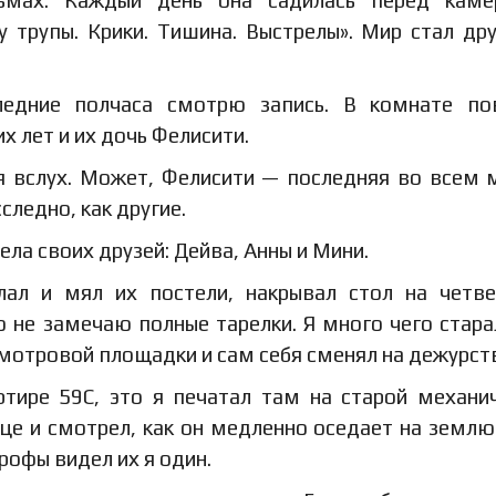
ьмах. Каждый день она садилась перед каме
у трупы. Крики. Тишина. Выстрелы». Мир стал др
ледние полчаса смотрю запись. В комнате по
х лет и их дочь Фелисити.
я вслух. Может, Фелисити — последняя во всем 
следно, как другие.
ла своих друзей: Дейва, Анны и Мини.
лал и мял их постели, накрывал стол на четв
о не замечаю полные тарелки. Я много чего стара
смотровой площадки и сам себя сменял на дежурст
ртире 59С, это я печатал там на старой механи
ице и смотрел, как он медленно оседает на землю
рофы видел их я один.