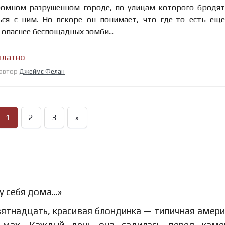
громном разрушенном городе, по улицам которого бродя
ся с ним. Но вскоре он понимает, что где-то есть ещ
 опаснее беспощадных зомби...
платно
 автор
Джеймс Фелан
1
2
3
»
 у себя дома…»
ятнадцать, красивая блондинка — типичная амери