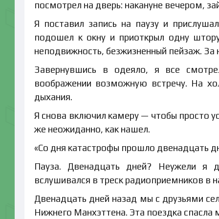
посмотрел на дверь: накануне вечером, зайд
Я поставил запись на паузу и прислуша
подошел к окну и приоткрыл одну штору
неподвижность, безжизненный пейзаж. За н
Завернувшись в одеяло, я все смотрел
воображении возможную встречу. На хо
дыхания.
Я снова включил камеру — чтобы просто ус
же неожиданно, как нашел.
«Со дня катастрофы прошло двенадцать д
Пауза. Двенадцать дней? Неужели я д
вслушивался в треск радиоприемников в н
Двенадцать дней назад мы с друзьями се
Нижнего Манхэттена. Эта поездка спасла м