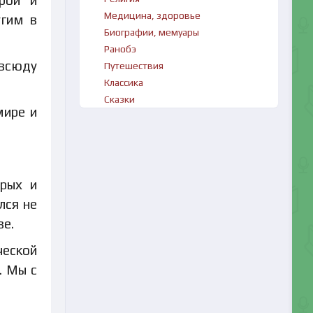
рой и
Медицина, здоровье
угим в
Биографии, мемуары
Ранобэ
всюду
Путешествия
Классика
Сказки
мире и
ерых и
лся не
ве.
ческой
. Мы с