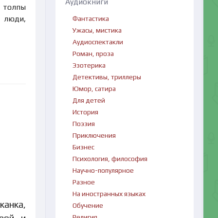
Аудиокниги
т толпы
е люди,
Фантастика
Ужасы, мистика
Аудиоспектакли
Роман, проза
Эзотерика
Детективы, триллеры
Юмор, сатира
Для детей
История
Поэзия
Приключения
Бизнес
Психология, философия
Научно-популярное
Разное
На иностранных языках
канка,
Обучение
Религия