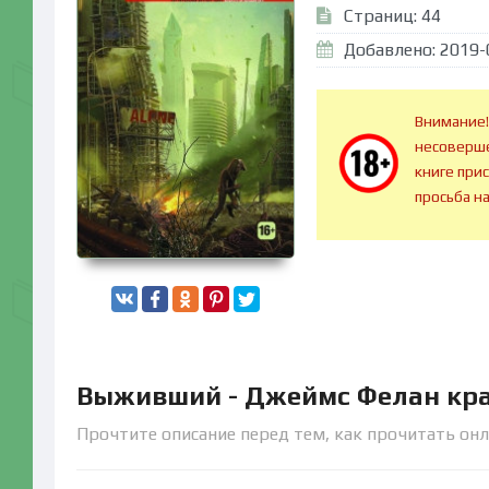
Страниц: 44
Добавлено: 2019-
Внимание!
несоверше
книге при
просьба н
Выживший - Джеймс Фелан кр
Прочтите описание перед тем, как прочитать он