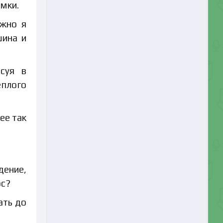
амки.
ожно я
шина и
исуя в
еплого
ее так
ение,
ос?
ать до