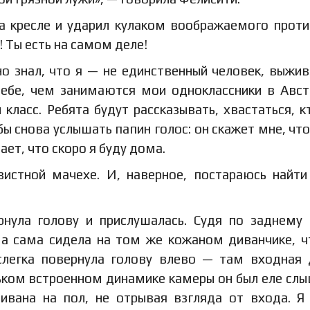
а кресле и ударил кулаком воображаемого проти
 Ты есть на самом деле!
но знал, что я — не единственный человек, выжи
ебе, чем занимаются мои одноклассники в Авст
 класс. Ребята будут рассказывать, хвастаться, к
 бы снова услышать папин голос: он скажет мне, чт
чает, что скоро я буду дома.
вистной мачехе. И, наверное, постараюсь найт
нула голову и прислушалась. Судя по заднему 
 а сама сидела на том же кожаном диванчике, ч
слегка повернула голову влево — там входная 
ньком встроенном динамике камеры он был еле сл
дивана на пол, не отрывая взгляда от входа. Я