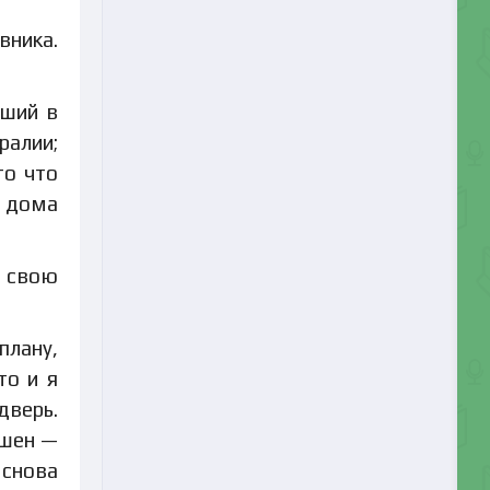
вника.
вший в
ралии;
то что
о дома
и свою
плану,
то и я
дверь.
ышен —
 снова