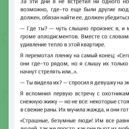
За эти дни я не встретил ни одного но
возможно, где–то еще были другие люди
должен, обязан найти ее, должен убедиться,
— Где ты? — чуть слышно произнес я, и 
громе аплодисментов. Вместе со словами
удивление тепло в этой квартире.
Я перемотал пленку на самый конец: «Сег
они где–то рядом, но я слышу их только
начнут стрелять или…».
— Ты видела их? — спросил я девушку на э
Я вспомнил первую встречу с охотника
снежную жижу — но не все: некоторые стоял
в свежие раны. Их мучила жажда, и они го
«Страшные, безумные люди! Им все равн
людей, так же просто, как они пьют из люб