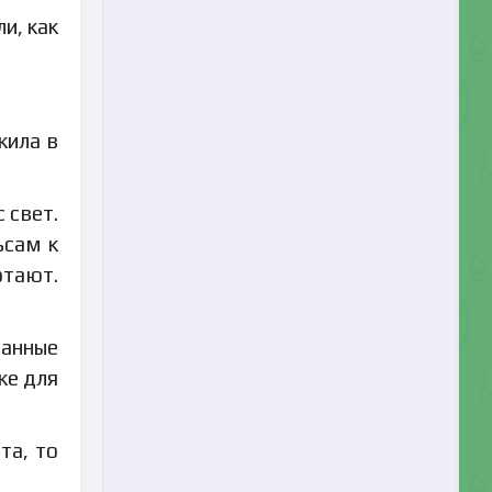
и, как
жила в
 свет.
ьсам к
отают.
ванные
же для
та, то