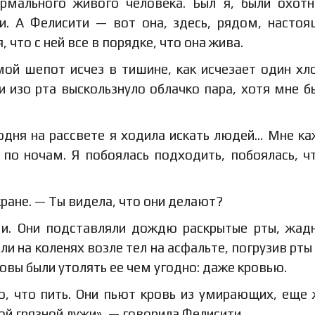
рмального живого человека. Был я, были охотн
. А Фелисити — вот она, здесь, рядом, настоя
 что с ней все в порядке, что она жива.
мой шепот исчез в тишине, как исчезает один хл
 изо рта выскользнуло облачко пара, хотя мне б
одня на рассвете я ходила искать людей… Мне ка
 по ночам. Я побоялась подходить, побоялась, ч
кране. — Ты видела, что они делают?
ми. Они подставляли дождю раскрытые рты, жад
и на коленях возле тел на асфальте, погрузив рты 
товы были утолять ее чем угодно: даже кровью.
о, что пить. Они пьют кровь из умирающих, еще
ой грязной лужи», — говорила Фелисити.