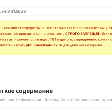
05-09 01:58:29
 Книга может содержать контент только для совершеннолетних. Для
ннолетних просмотр данного контента
СТРОГО ЗАПРЕЩЕН!
Если 
сутствует наличие пропаганды ЛГБТ и другого, запрещенного контента
аписать на почту
pbn.book@yandex.ru
для удаления материала
аткое содержание
лайн книгу «Выживший - Джеймс Фелан» бесплатно полную 