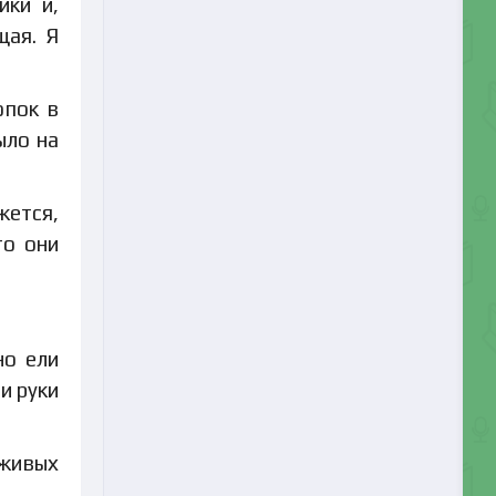
ики и,
щая. Я
опок в
ыло на
жется,
то они
но ели
и руки
 живых