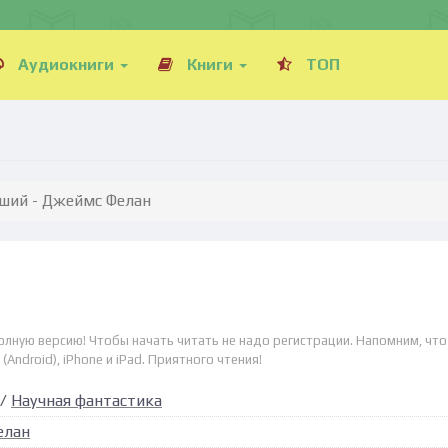
Аудиокниги
Книги
ТОП
ий - Джеймс Фелан
лную версию! Чтобы начать читать не надо регистрации. Напомним, что
Android), iPhone и iPad. Приятного чтения!
/
Научная фантастика
елан