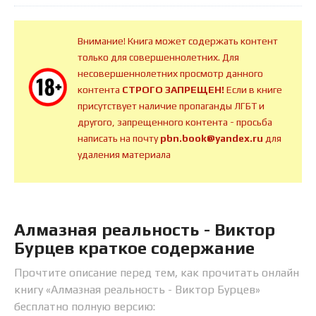
Внимание! Книга может содержать контент
только для совершеннолетних. Для
несовершеннолетних просмотр данного
контента
СТРОГО ЗАПРЕЩЕН!
Если в книге
присутствует наличие пропаганды ЛГБТ и
другого, запрещенного контента - просьба
написать на почту
pbn.book@yandex.ru
для
удаления материала
Алмазная реальность - Виктор
Бурцев краткое содержание
Прочтите описание перед тем, как прочитать онлайн
книгу «Алмазная реальность - Виктор Бурцев»
бесплатно полную версию: