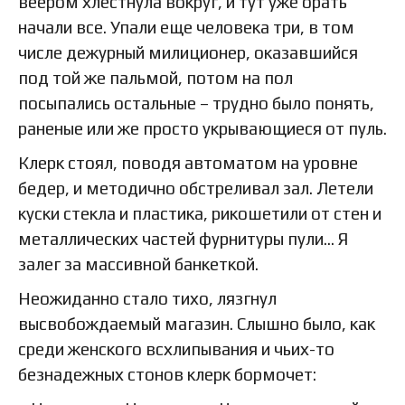
веером хлестнула вокруг, и тут уже орать
начали все. Упали еще человека три, в том
числе дежурный милиционер, оказавшийся
под той же пальмой, потом на пол
посыпались остальные – трудно было понять,
раненые или же просто укрывающиеся от пуль.
Клерк стоял, поводя автоматом на уровне
бедер, и методично обстреливал зал. Летели
куски стекла и пластика, рикошетили от стен и
металлических частей фурнитуры пули… Я
залег за массивной банкеткой.
Неожиданно стало тихо, лязгнул
высвобождаемый магазин. Слышно было, как
среди женского всхлипывания и чьих-то
безнадежных стонов клерк бормочет: