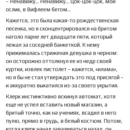
– Ненавижу… Ненавижу… Цок-цок-цок, мой
ослик, в Вифлеем бегом…
Кажется, это была какая-то рождественская
песенка, но я сконцентрировался на бритом
наголо парне лет двадцати пяти, который
лежал за соседней банкеткой. К нему
прижималась стриженая девушка в черном:
он осторожно оттолкнул ее из недр своей
куртки, извлек пистолет – кажется, «илама»,
но я бы не стал утверждать это под присягой –
и аккуратно выкатился из-за своего укрытия.
Клерк инстинктивно вскинул автомат, хотя
еще не успел вставить новый магазин, а
бритый точно, как на учениях, всадил в него
пулю, прямо в грудь, в белый костюм. Потом,
когда клерк начал заваливаться назад, он