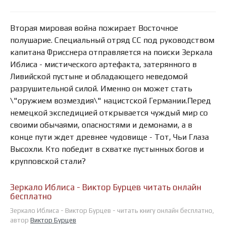
Вторая мировая война пожирает Восточное
полушарие. Специальный отряд СС под руководством
капитана Фрисснера отправляется на поиски Зеркала
Иблиса - мистического артефакта, затерянного в
Ливийской пустыне и обладающего неведомой
разрушительной силой. Именно он может стать
\"оружием возмездия\" нацистской Германии.Перед
немецкой экспедицией открывается чуждый мир со
своими обычаями, опасностями и демонами, а в
конце пути ждет древнее чудовище - Тот, Чьи Глаза
Высохли. Кто победит в схватке пустынных богов и
крупповской стали?
Зеркало Иблиса - Виктор Бурцев читать онлайн
бесплатно
Зеркало Иблиса - Виктор Бурцев - читать книгу онлайн бесплатно,
автор
Виктор Бурцев