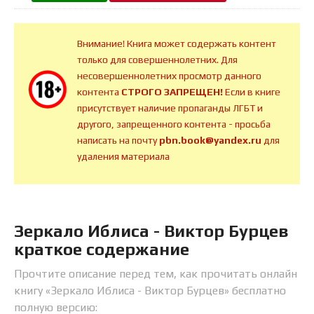
Внимание! Книга может содержать контент
только для совершеннолетних. Для
несовершеннолетних просмотр данного
контента
СТРОГО ЗАПРЕЩЕН!
Если в книге
присутствует наличие пропаганды ЛГБТ и
другого, запрещенного контента - просьба
написать на почту
pbn.book@yandex.ru
для
удаления материала
Зеркало Иблиса - Виктор Бурцев
краткое содержание
Прочтите описание перед тем, как прочитать онлайн
книгу «Зеркало Иблиса - Виктор Бурцев» бесплатно
полную версию: