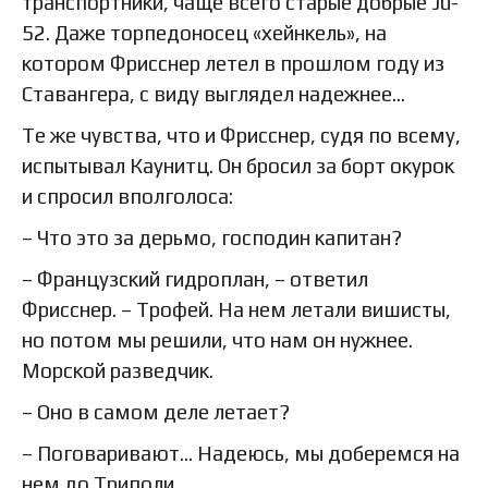
транспортники, чаще всего старые добрые Ju-
52. Даже торпедоносец «хейнкель», на
котором Фрисснер летел в прошлом году из
Ставангера, с виду выглядел надежнее…
Те же чувства, что и Фрисснер, судя по всему,
испытывал Каунитц. Он бросил за борт окурок
и спросил вполголоса:
– Что это за дерьмо, господин капитан?
– Французский гидроплан, – ответил
Фрисснер. – Трофей. На нем летали вишисты,
но потом мы решили, что нам он нужнее.
Морской разведчик.
– Оно в самом деле летает?
– Поговаривают… Надеюсь, мы доберемся на
нем до Триполи.