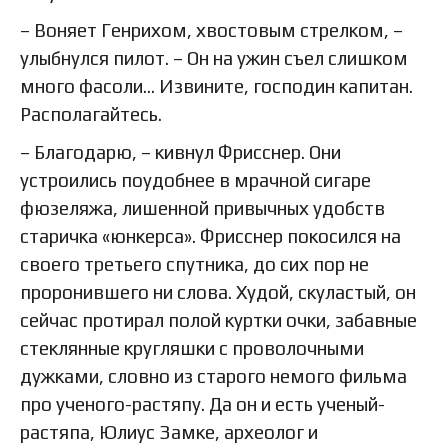
– Воняет Генрихом, хвостовым стрелком, –
улыбнулся пилот. – Он на ужин съел слишком
много фасоли… Извините, господин капитан.
Располагайтесь.
– Благодарю, – кивнул Фрисснер. Они
устроились поудобнее в мрачной сигаре
фюзеляжа, лишенной привычных удобств
старичка «юнкерса». Фрисснер покосился на
своего третьего спутника, до сих пор не
проронившего ни слова. Худой, скуластый, он
сейчас протирал полой куртки очки, забавные
стеклянные кругляшки с проволочными
дужками, словно из старого немого фильма
про ученого-растяпу. Да он и есть ученый-
растяпа, Юлиус Замке, археолог и