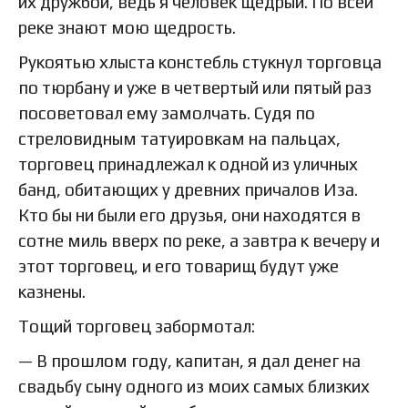
их дружбой, ведь я человек щедрый. По всей
реке знают мою щедрость.
Рукоятью хлыста констебль стукнул торговца
по тюрбану и уже в четвертый или пятый раз
посоветовал ему замолчать. Судя по
стреловидным татуировкам на пальцах,
торговец принадлежал к одной из уличных
банд, обитающих у древних причалов Иза.
Кто бы ни были его друзья, они находятся в
сотне миль вверх по реке, а завтра к вечеру и
этот торговец, и его товарищ будут уже
казнены.
Тощий торговец забормотал:
— В прошлом году, капитан, я дал денег на
свадьбу сыну одного из моих самых близких