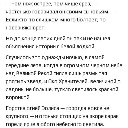
— Чем нож острее, тем чище срез, —
частенько говаривал он своим сыновьям. —
Если кто-то слишком много болтает, то
наверняка врет.
Но до конца своих дней он так и не нашел
объяснения истории с белой лодкой.
Случилось это однажды ночью, в самой
середине лета, когда в огромном черном небе
над Великой Рекой сияла лишь размытая
россыпь звезд, и Око Хранителей, величиной с
ладонь, не больше, тускло светилось красной
воронкой.
Горстка огней Эолиса — городка вовсе не
крупного — и огоньки стоящих на якоре карак
горели ярче любого небесного светила.