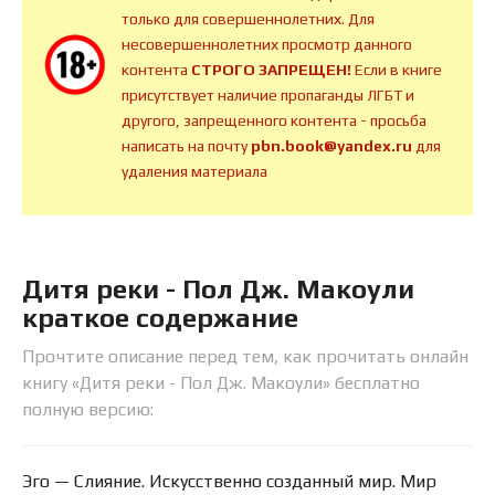
только для совершеннолетних. Для
несовершеннолетних просмотр данного
контента
СТРОГО ЗАПРЕЩЕН!
Если в книге
присутствует наличие пропаганды ЛГБТ и
другого, запрещенного контента - просьба
написать на почту
pbn.book@yandex.ru
для
удаления материала
Дитя реки - Пол Дж. Макоули
краткое содержание
Прочтите описание перед тем, как прочитать онлайн
книгу «Дитя реки - Пол Дж. Макоули» бесплатно
полную версию:
Эго — Слияние. Искусственно созданный мир. Мир