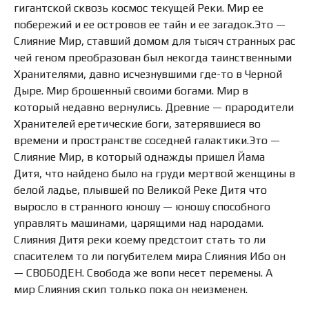
гигантской сквозь космос текущей Реки. Мир ее
побережий и ее островов ее тайн и ее загадок.Это —
Слияние Мир, ставший домом для тысяч странных рас
чей геном преобразован был некогда таинственными
Хранителями, давно исчезнувшими где-то в Черной
Дыре. Мир брошенный своими богами. Мир в
который недавно вернулись. Древние — прародители
Хранителей еретические боги, затерявшиеся во
времени и пространстве соседней галактики.Это —
Слияние Мир, в который однажды пришел Йама
Дитя, что найдено было на груди мертвой женщины в
белой ладье, плывшей по Великой Реке Дитя что
выросло в странного юношу — юношу способного
управлять машинами, царящими над народами.
Слияния Дитя реки коему предстоит стать то ли
спасителем то ли погубителем мира Слияния Ибо он
— СВОБОДЕН. Свобода же вопи несет перемены. А
мир Слияния скип только пока он неизменен.