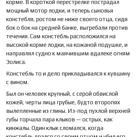
корме. В короткой перестрелке пострадал
мощный мотор лодки, и теперь сыновья
констебля, ростом не ниже своего отца, сидя
бок о бок на средней банке, выгребали против
течения. Сам констебль расположился на
высокой корме лодки, на кожаной подушке, и
направлял судно к маячившим вдалеке огням
Эолиса.
Констебль то и дело прикладывался к кувшину
с вином.
Был он человек крупный, с серой обвислой
кожей, черты лица грубые, будто второпях
вылепленные из глины. Из-под пухлой верхней
губы торчала пара клыков — острых, как
кинжалы. Один клык сломался, когда
констебль дрался со своим отцом и убил его.