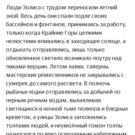
Люди Эолиса с трудом переносили летний
зной. Весь день они спали подле своих
бассейнов и фонтанов, принимаясь за работу,
только когда Крайние Горы цепкими
челюстями впивались в заходящее солнце, а
отдыхать отправлялись, лишь только
обновленное светило возникало поутру над
пиками вершин. Летом лавки, таверны,
мастерские ремесленников не закрывались с
сумерек до самого рассвета. В полночь
рыбачьи лодки отправлялись за добычей по
черным речным водам, вылавливая
светящихся в ночной тьме полипов и бледных
креветок, а улицы Эолиса заполнялись
толпами людей, и неумолчный гомон толпы
разносился по ярко освещенным набережным