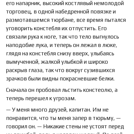
его напарник, высокий костлявый немолодой
торговец, в одной набедренной повязке и
размотавшемся тюрбане, все время пытался
уговорить констебля их отпустить. Его
связали рука к ноге, так что тело выгнулось
наподобие лука, и теперь он лежал в люке,
глядя на констебля снизу вверх, улыбаясь
вымученной, жалкой улыбкой и широко
раскрыв глаза, так что вокруг сузившихся
зрачков были видны покрасневшие белки.
Сначала он пробовал льстить констеолю, а
теперь перешел к угрозам.
— У меня много друзей, капитан. Им не
понравится, что ты меня запер в тюрьму, —
говорил он. — Никакие стены не устоят перед