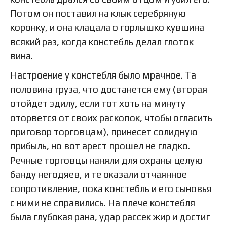
Потом он поставил на клык серебряную
коронку, и она клацала о горлышко кувшина
всякий раз, когда констебль делал глоток
вина.
Настроение у констебля было мрачное. Та
половина груза, что достанется ему (вторая
отойдет эдилу, если тот хоть на минуту
оторвется от своих раскопок, чтобы огласить
приговор торговцам), принесет солидную
прибыль, но вот арест прошел не гладко.
Речные торговцы наняли для охраны целую
банду негодяев, и те оказали отчаянное
сопротивление, пока констебль и его сыновья
с ними не справились. На плече констебля
была глубокая рана, удар рассек жир и достиг