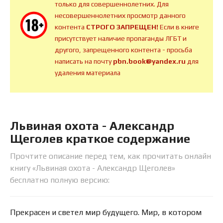
только для совершеннолетних. Для
несовершеннолетних просмотр данного
контента
СТРОГО ЗАПРЕЩЕН!
Если в книге
присутствует наличие пропаганды ЛГБТ и
другого, запрещенного контента - просьба
написать на почту
pbn.book@yandex.ru
для
удаления материала
Львиная охота - Александр
Щеголев краткое содержание
Прочтите описание перед тем, как прочитать онлайн
книгу «Львиная охота - Александр Щеголев»
бесплатно полную версию:
Прекрасен и светел мир будущего. Мир, в котором