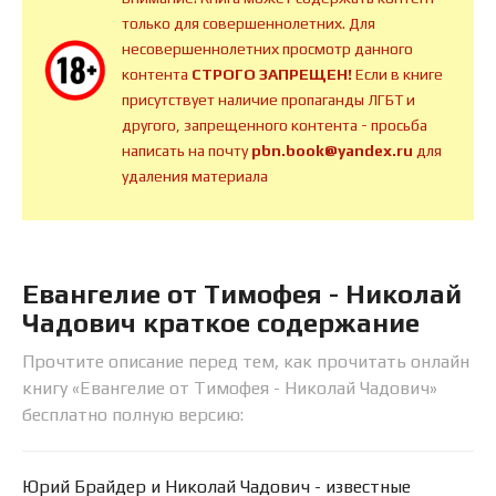
только для совершеннолетних. Для
несовершеннолетних просмотр данного
контента
СТРОГО ЗАПРЕЩЕН!
Если в книге
присутствует наличие пропаганды ЛГБТ и
другого, запрещенного контента - просьба
написать на почту
pbn.book@yandex.ru
для
удаления материала
Евангелие от Тимофея - Николай
Чадович краткое содержание
Прочтите описание перед тем, как прочитать онлайн
книгу «Евангелие от Тимофея - Николай Чадович»
бесплатно полную версию:
Юрий Брайдер и Николай Чадович - известные