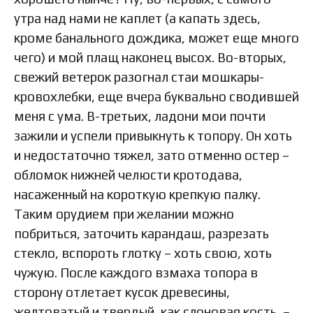
утра над нами не каплет (а капать здесь,
кроме банального дождика, может еще много
чего) и мой плащ наконец высох. Во-вторых,
свежий ветерок разогнал стаи мошкары-
кровохлебки, еще вчера буквально сводившей
меня с ума. В-третьих, ладони мои почти
зажили и успели привыкнуть к топору. Он хоть
и недостаточно тяжел, зато отменно остер –
обломок нижней челюсти кротодава,
насаженный на короткую крепкую палку.
Таким орудием при желании можно
побриться, заточить карандаш, разрезать
стекло, вспороть глотку – хоть свою, хоть
чужую. После каждого взмаха топора в
сторону отлетает кусок древесины,
желтоватый и твердый, как слоновая кость, –