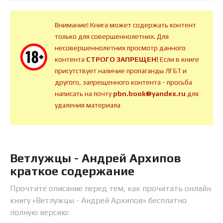
Внимание! Книга может содержать контент
только для совершеннолетних. Для
несовершеннолетних просмотр данного
контента
СТРОГО ЗАПРЕЩЕН!
Если в книге
присутствует наличие пропаганды ЛГБТ и
другого, запрещенного контента - просьба
написать на почту
pbn.book@yandex.ru
для
удаления материала
Ветлужцы - Андрей Архипов
краткое содержание
Прочтите описание перед тем, как прочитать онлайн
книгу «Ветлужцы - Андрей Архипов» бесплатно
полную версию: