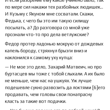
по мере сил накажи тех разбойных людишек…
И Кузьму с Якуном мне сосватали. Скажи,
Федька, с чего бы это им такую силищу
посылать, а? До разговора со мной уже
прознали что-то про дела ветлужские?
Федор протер ладонью мокрую от дождевых
капель бороду, стряхнул брызги вниз и
наклонился к самому уху купца:
— Не мое это дело, Захарий Матвеич, но про
буртасцев мы тоже с тобой слыхали. А их было
не меньше, чем нас на ушкуях. Уж лучше
подешевле сукно развозить да локтями [6]его
продавать, чем головы свои понапрасну
класть за такие вот подачки.