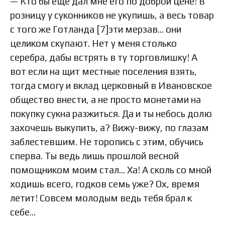
— Кто бы еще дал мне его по доброй цене! В
розницу у суконников не укупишь, а весь товар
с того же Готланда [7]эти мерзав… они
целиком скупают. Нет у меня столько
серебра, дабы встрять в ту торговлишку! А
вот если на щит местные поселения взять,
тогда смогу и вклад церковный в Ивановское
общество внести, а не просто монетами на
покупку сукна разжиться. Да и ты небось долю
захочешь выкупить, а? Вижу-вижу, по глазам
заблестевшим. Не торопись с этим, обучись
сперва. Ты ведь лишь прошлой весной
помощником моим стал… Ха! А сколь со мной
ходишь всего, годков семь уже? Ох, время
летит! Совсем молодым ведь тебя брал к
себе…