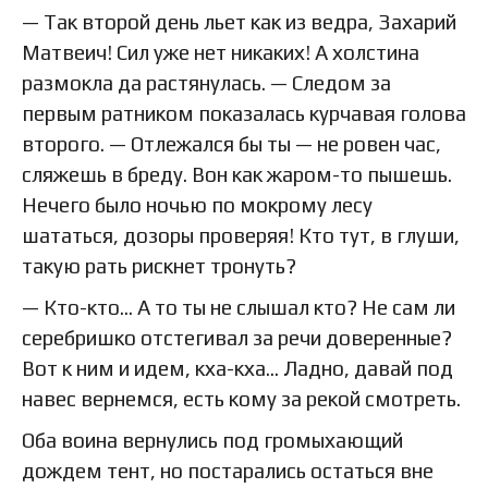
— Так второй день льет как из ведра, Захарий
Матвеич! Сил уже нет никаких! А холстина
размокла да растянулась. — Следом за
первым ратником показалась курчавая голова
второго. — Отлежался бы ты — не ровен час,
сляжешь в бреду. Вон как жаром-то пышешь.
Нечего было ночью по мокрому лесу
шататься, дозоры проверяя! Кто тут, в глуши,
такую рать рискнет тронуть?
— Кто-кто… А то ты не слышал кто? Не сам ли
серебришко отстегивал за речи доверенные?
Вот к ним и идем, кха-кха… Ладно, давай под
навес вернемся, есть кому за рекой смотреть.
Оба воина вернулись под громыхающий
дождем тент, но постарались остаться вне