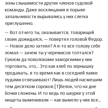
зоны слышимости других членов судовой
команды. Даже восклицания в порыве
запальчивости вырывались у них слегка
приглушенно.
— Вот отчего ты, оказывается, товарищей
своих дожидался, — повертел головой Федор.
— Новое дело затеял? А я-то все голову себе
ломал — зачем ты у черемисов топтался?
Сукном да поволоками заморскими у них
торговать, это… Это как хлеб по зернышку
продавать, в то время как в соседней лавке
пудами отвешивают! Лишь людей насмешим
тем десятком сороков [1]белок, что на дне
бочки сложены. И то ведь по шкурке у этой
нищеты выменивали — как вымело у них все…