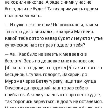
не ходили никогда. А ряда с ними у нас не
было, да и не будет! Таких примучить одним
пальцем можно…
— И нужно! Но не нам! Не понимаю я, зачем
ты в это дело ввязался, Захарий Матвеич.
Какой тебе с этого навар будет? Неужто чутье
купеческое на этот раз подвело тебя?
— Ха… Как было не влезть к медведю в
берлогу! Ведь по дешевке мне ивановские
[4]скорлат отдали, а водмол [5]так и вовсе за
бесценок. Ступай, говорят, Захарий, до
Мурома через Ветлугу реку, ищи там купца
Онуфрия да продавай наш товар себе в
прибыток. А коли узнаешь что про него худое,
так торопись вернуться, в долгу не останемся.
И если разорение ему какое учинено было, так