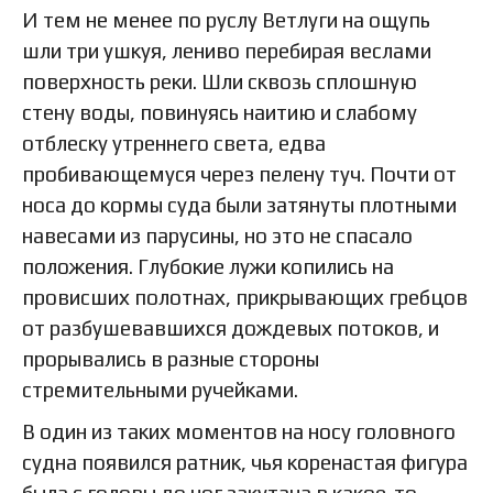
И тем не менее по руслу Ветлуги на ощупь
шли три ушкуя, лениво перебирая веслами
поверхность реки. Шли сквозь сплошную
стену воды, повинуясь наитию и слабому
отблеску утреннего света, едва
пробивающемуся через пелену туч. Почти от
носа до кормы суда были затянуты плотными
навесами из парусины, но это не спасало
положения. Глубокие лужи копились на
провисших полотнах, прикрывающих гребцов
от разбушевавшихся дождевых потоков, и
прорывались в разные стороны
стремительными ручейками.
В один из таких моментов на носу головного
судна появился ратник, чья коренастая фигура
была с головы до ног закутана в какое-то