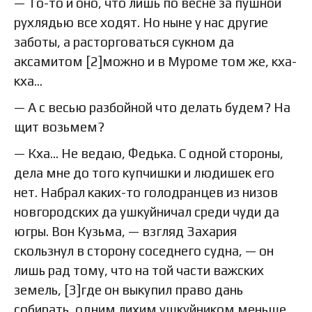
— То-то и оно, что лишь по весне за пушной
рухлядью все ходят. Но ныне у нас другие
заботы, а расторговаться сукном да
аксамитом [2]можно и в Муроме том же, кха-
кха…
— А с весью разбойной что делать будем? На
щит возьмем?
— Кха… Не ведаю, Федька. С одной стороны,
дела мне до того купчишки и людишек его
нет. Набрал каких-то голодранцев из низов
новгородских да ушкуйничал среди чуди да
югры. Вон Кузьма, — взгляд Захария
скользнул в сторону соседнего судна, — он
лишь рад тому, что на той части важских
земель, [3]где он выкупил право дань
собирать, одним лихим ушкуйником меньше