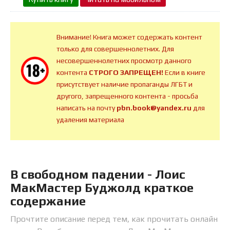
Внимание! Книга может содержать контент
только для совершеннолетних. Для
несовершеннолетних просмотр данного
контента
СТРОГО ЗАПРЕЩЕН!
Если в книге
присутствует наличие пропаганды ЛГБТ и
другого, запрещенного контента - просьба
написать на почту
pbn.book@yandex.ru
для
удаления материала
В свободном падении - Лоис
МакМастер Буджолд краткое
содержание
Прочтите описание перед тем, как прочитать онлайн