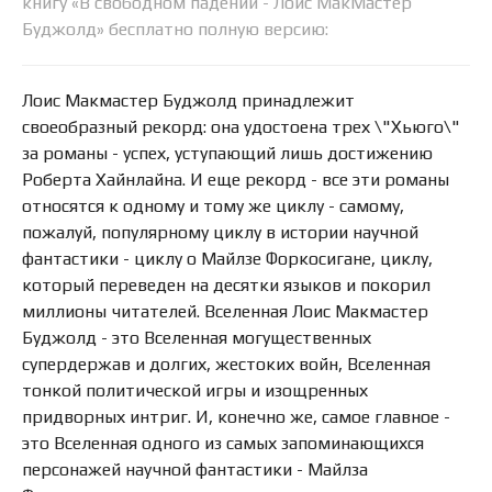
книгу «В свободном падении - Лоис МакМастер
Буджолд» бесплатно полную версию:
Лоис Макмастер Буджолд принадлежит
своеобразный рекорд: она удостоена трех \"Хьюго\"
за романы - успех, уступающий лишь достижению
Роберта Хайнлайна. И еще рекорд - все эти романы
относятся к одному и тому же циклу - самому,
пожалуй, популярному циклу в истории научной
фантастики - циклу о Майлзе Форкосигане, циклу,
который переведен на десятки языков и покорил
миллионы читателей. Вселенная Лоис Макмастер
Буджолд - это Вселенная могущественных
супердержав и долгих, жестоких войн, Вселенная
тонкой политической игры и изощренных
придворных интриг. И, конечно же, самое главное -
это Вселенная одного из самых запоминающихся
персонажей научной фантастики - Майлза