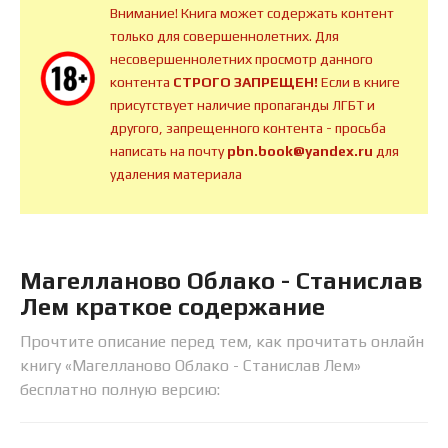
Внимание! Книга может содержать контент
только для совершеннолетних. Для
несовершеннолетних просмотр данного
контента
СТРОГО ЗАПРЕЩЕН!
Если в книге
присутствует наличие пропаганды ЛГБТ и
другого, запрещенного контента - просьба
написать на почту
pbn.book@yandex.ru
для
удаления материала
Магелланово Облако - Станислав
Лем краткое содержание
Прочтите описание перед тем, как прочитать онлайн
книгу «Магелланово Облако - Станислав Лем»
бесплатно полную версию: