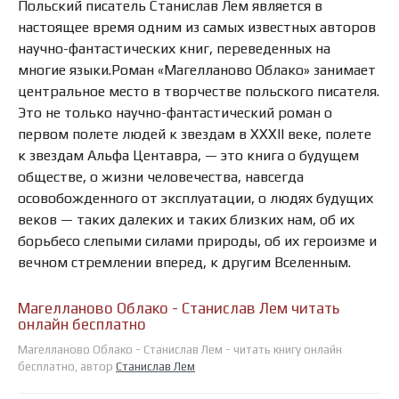
Польский писатель Станислав Лем является в
настоящее время одним из самых известных авторов
научно-фантастических книг, переведенных на
многие языки.Роман «Магелланово Облако» занимает
центральное место в творчестве польского писателя.
Это не только научно-фантастический роман о
первом полете людей к звездам в XXXII веке, полете
к звездам Альфа Центавра, — это книга о будущем
обществе, о жизни человечества, навсегда
осовобожденного от эксплуатации, о людях будущих
веков — таких далеких и таких близких нам, об их
борьбесо слепыми силами природы, об их героизме и
вечном стремлении вперед, к другим Вселенным.
Магелланово Облако - Станислав Лем читать
онлайн бесплатно
Магелланово Облако - Станислав Лем - читать книгу онлайн
бесплатно, автор
Станислав Лем