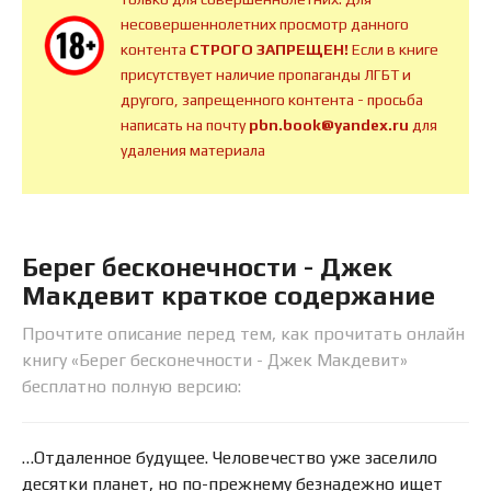
несовершеннолетних просмотр данного
контента
СТРОГО ЗАПРЕЩЕН!
Если в книге
присутствует наличие пропаганды ЛГБТ и
другого, запрещенного контента - просьба
написать на почту
pbn.book@yandex.ru
для
удаления материала
Берег бесконечности - Джек
Макдевит краткое содержание
Прочтите описание перед тем, как прочитать онлайн
книгу «Берег бесконечности - Джек Макдевит»
бесплатно полную версию:
…Отдаленное будущее. Человечество уже заселило
десятки планет, но по-прежнему безнадежно ищет