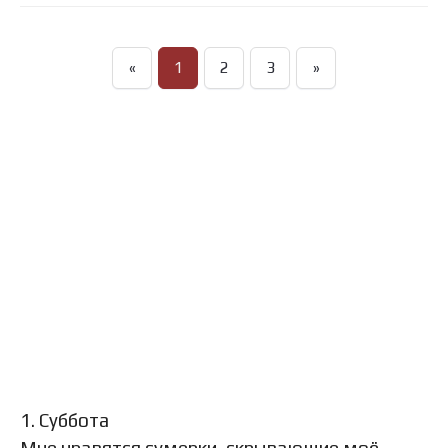
«
1
2
3
»
1. Суббота
Мне нравятся сумерки, скрывающие моё