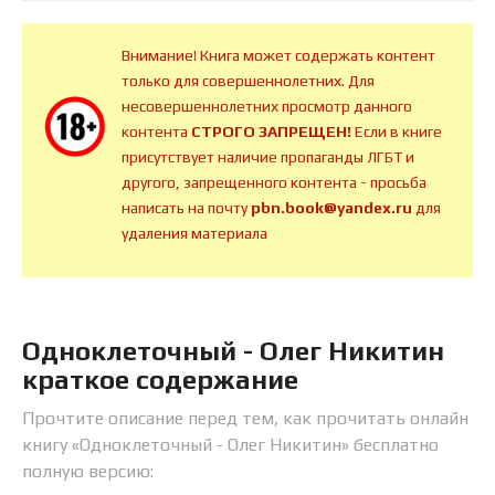
Внимание! Книга может содержать контент
только для совершеннолетних. Для
несовершеннолетних просмотр данного
контента
СТРОГО ЗАПРЕЩЕН!
Если в книге
присутствует наличие пропаганды ЛГБТ и
другого, запрещенного контента - просьба
написать на почту
pbn.book@yandex.ru
для
удаления материала
Одноклеточный - Олег Никитин
краткое содержание
Прочтите описание перед тем, как прочитать онлайн
книгу «Одноклеточный - Олег Никитин» бесплатно
полную версию: