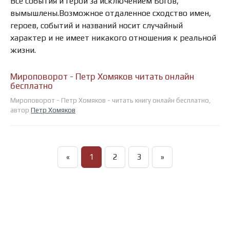
Все события и герои за исключением Богов,
вымышлены.Возможное отдаленное сходство имен,
героев, событий и названий носит случайный
характер и не имеет никакого отношения к реальной
жизни.
Мироповорот - Петр Хомяков читать онлайн
бесплатно
Мироповорот - Петр Хомяков - читать книгу онлайн бесплатно,
автор
Петр Хомяков
«
1
2
3
»