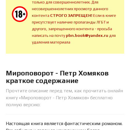
только для совершеннолетних. Для
несовершеннолетних просмотр данного
контента
СТРОГО ЗАПРЕЩЕН!
Если в книге
присутствует наличие пропаганды ЛГБТ и
другого, запрещенного контента - просьба
написать на почту
pbn.book@yandex.ru
для
удаления материала
Мироповорот - Петр Хомяков
краткое содержание
Прочтите описание перед тем, как прочитать онлайн
книгу «Мироповорот - Петр Хомяков» бесплатно
полную версию:
Настоящая книга является фантастическим романом.