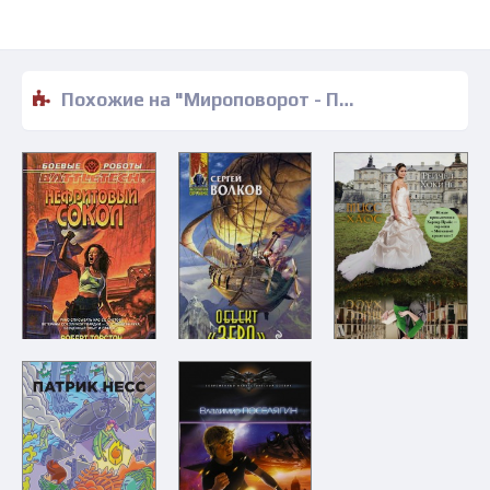
Похожие на "Мироповорот - Петр Хомяков" книги читать бесплатно полные версии