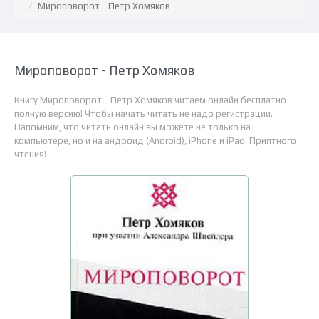
Мироповорот - Петр Хомяков
Мироповорот - Петр Хомяков
Книгу Мироповорот - Петр Хомяков читаем онлайн бесплатно
полную версию! Чтобы начать читать не надо регистрации.
Напомним, что читать онлайн вы можете не только на
компьютере, но и на андроид (Android), iPhone и iPad. Приятного
чтения!