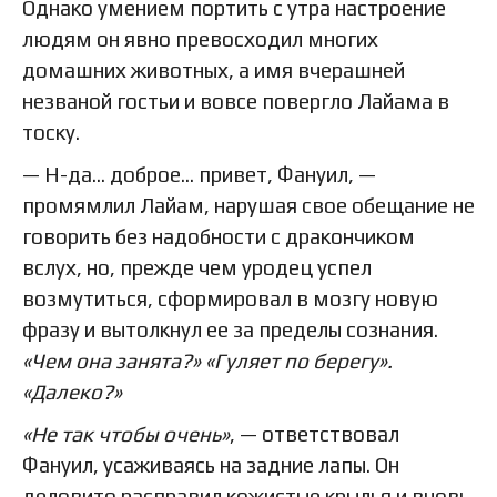
Однако умением портить с утра настроение
людям он явно превосходил многих
домашних животных, а имя вчерашней
незваной гостьи и вовсе повергло Лайама в
тоску.
— Н-да… доброе… привет, Фануил, —
промямлил Лайам, нарушая свое обещание не
говорить без надобности с дракончиком
вслух, но, прежде чем уродец успел
возмутиться, сформировал в мозгу новую
фразу и вытолкнул ее за пределы сознания.
«Чем она занята?» «Гуляет по берегу».
«Далеко?»
«Не так чтобы очень»
, — ответствовал
Фануил, усаживаясь на задние лапы. Он
деловито расправил кожистые крылья и вновь