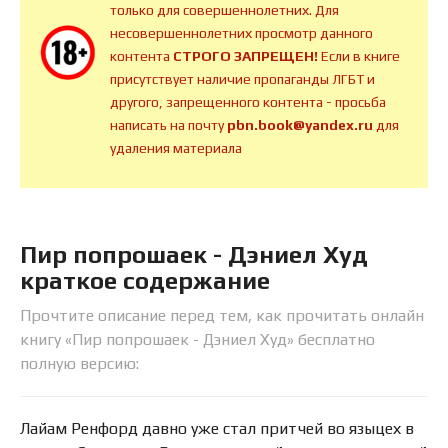
только для совершеннолетних. Для
несовершеннолетних просмотр данного
контента
СТРОГО ЗАПРЕЩЕН!
Если в книге
присутствует наличие пропаганды ЛГБТ и
другого, запрещенного контента - просьба
написать на почту
pbn.book@yandex.ru
для
удаления материала
Пир попрошаек - Дэниел Худ
краткое содержание
Прочтите описание перед тем, как прочитать онлайн
книгу «Пир попрошаек - Дэниел Худ» бесплатно
полную версию:
Лайам Ренфорд давно уже стал притчей во языцех в