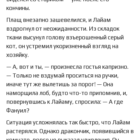
кончины.
Плащ внезапно зашевелился, и Лайам
вздрогнул от неожиданности. Из складок
ткани высунул голову взъерошенный серый
кот, он устремил укоризненный взгляд на
хозяйку.
— А, вот и ты, — произнесла гостья капризно.
— Только не вздумай проситься на ручки,
иначе тут же вылетишь за порог! — Она
наморщила лоб, будто что-то припомнив, и,
повернувшись к Лайаму, спросила: — А где
Фануил?
Ситуация усложнялась так быстро, что Лайам
растерялся. Однако дракончик, появившийся в
комнате, вовсе не выказал удивления. Он