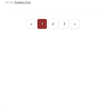
автор
Дэниел Худ
«
1
2
3
»