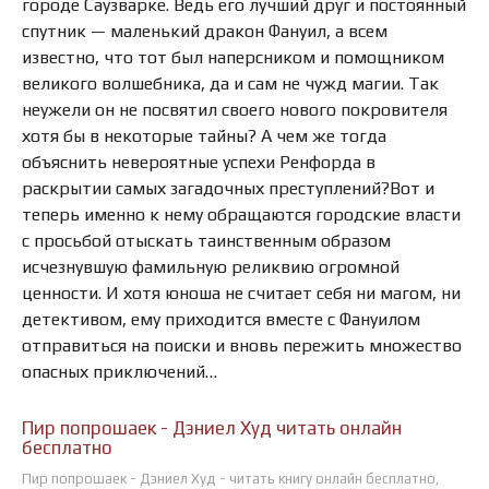
городе Саузварке. Ведь его лучший друг и постоянный
спутник — маленький дракон Фануил, а всем
известно, что тот был наперсником и помощником
великого волшебника, да и сам не чужд магии. Так
неужели он не посвятил своего нового покровителя
хотя бы в некоторые тайны? А чем же тогда
объяснить невероятные успехи Ренфорда в
раскрытии самых загадочных преступлений?Вот и
теперь именно к нему обращаются городские власти
с просьбой отыскать таинственным образом
исчезнувшую фамильную реликвию огромной
ценности. И хотя юноша не считает себя ни магом, ни
детективом, ему приходится вместе с Фануилом
отправиться на поиски и вновь пережить множество
опасных приключений…
Пир попрошаек - Дэниел Худ читать онлайн
бесплатно
Пир попрошаек - Дэниел Худ - читать книгу онлайн бесплатно,