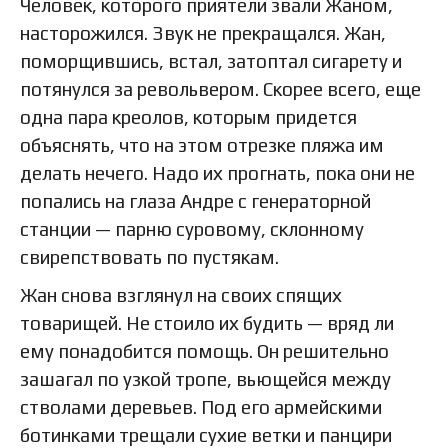
Человек, которого приятели звали Жаном,
насторожился. Звук не прекращался. Жан,
поморщившись, встал, затоптал сигарету и
потянулся за револьвером. Скорее всего, еще
одна пара креолов, которым придется
объяснять, что на этом отрезке пляжа им
делать нечего. Надо их прогнать, пока они не
попались на глаза Андре с генераторной
станции — парню суровому, склонному
свирепствовать по пустякам.
Жан снова взглянул на своих спящих
товарищей. Не стоило их будить — вряд ли
ему понадобится помощь. Он решительно
зашагал по узкой тропе, вьющейся между
стволами деревьев. Под его армейскими
ботинками трещали сухие ветки и панцири