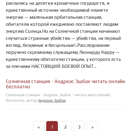
распались на десятки крошечных государств, и
единственный источник необходимой планете
энергии — маленькая орбитальная станция,
обитатели которой ежедневно поставляют людям
энергию Солнца.Но на Солнечной станции начинают
случаться странные убийства — убийства, на первый
взгляд, безумные и бесцельные!..Расследование
поручено скромному служащему Леонарду Карру —
единственному обитателю станции, у которого есть
за плечами НАСТОЯЩИЙ БОЕВОЙ ОПЫТ...
Солнечная станция - Андреас Эшбах читать онлайн
бесплатно
Солнечная станция - Андреас Эшбах - читать книгу онлайн
бесплатно, автор
Андреас Эшбах
«
1
2
3
»