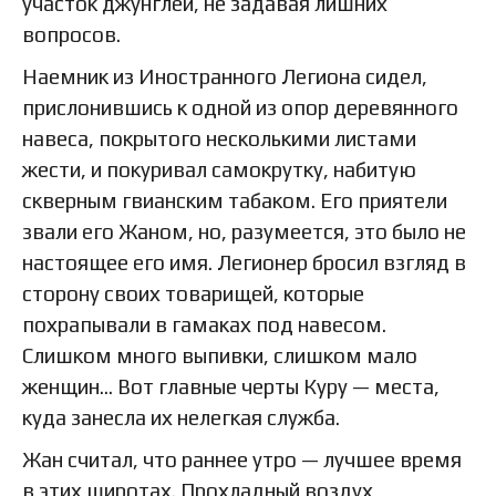
участок джунглей, не задавая лишних
вопросов.
Наемник из Иностранного Легиона сидел,
прислонившись к одной из опор деревянного
навеса, покрытого несколькими листами
жести, и покуривал самокрутку, набитую
скверным гвианским табаком. Его приятели
звали его Жаном, но, разумеется, это было не
настоящее его имя. Легионер бросил взгляд в
сторону своих товарищей, которые
похрапывали в гамаках под навесом.
Слишком много выпивки, слишком мало
женщин... Вот главные черты Куру — места,
куда занесла их нелегкая служба.
Жан считал, что раннее утро — лучшее время
в этих широтах. Прохладный воздух,