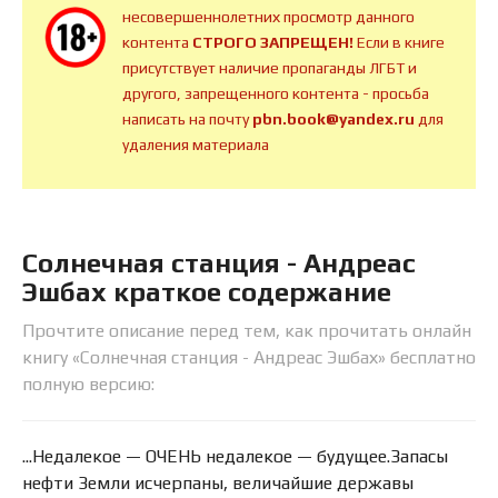
несовершеннолетних просмотр данного
контента
СТРОГО ЗАПРЕЩЕН!
Если в книге
присутствует наличие пропаганды ЛГБТ и
другого, запрещенного контента - просьба
написать на почту
pbn.book@yandex.ru
для
удаления материала
Солнечная станция - Андреас
Эшбах краткое содержание
Прочтите описание перед тем, как прочитать онлайн
книгу «Солнечная станция - Андреас Эшбах» бесплатно
полную версию:
...Недалекое — ОЧЕНЬ недалекое — будущее.Запасы
нефти Земли исчерпаны, величайшие державы