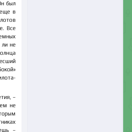
Он был
 еще в
илотов
е. Все
земных
 ли не
Солнца
несший
бокой»
лота-
тия, –
сем не
оторым
тниках
ешь –