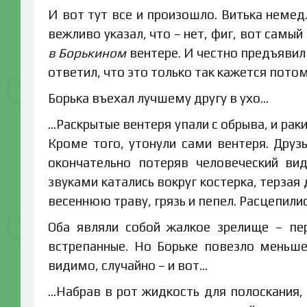
И вот тут все и произошло. Витька немедл
вежливо указал, что – нет, фиг, вот самый
в Борькином
вентере. И честно предъявил
ответил, что это только так кажется потому
Борька въехал лучшему другу в ухо…
…Раскрытые вентеря упали с обрыва, и рак
Кроме того, утонули сами вентеря. Друз
окончательно потеряв человеческий ви
звуками катались вокруг костерка, терза
весеннюю траву, грязь и пепел. Расцепилис
Оба являли собой жалкое зрелище – пе
встрепанные. Но Борьке повезло меньше
видимо, случайно – и вот…
…Набрав в рот жидкость для полоскания,