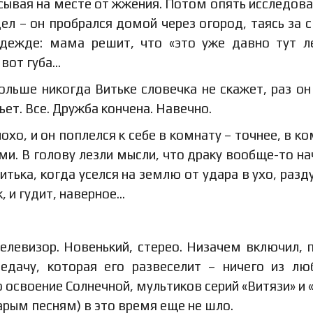
ясывая на месте от жжения. Потом опять исследова
дел – он пробрался домой через огород, таясь за 
адежде: мама решит, что «это уже давно тут л
 вот губа…
больше никогда Витьке словечка не скажет, раз он
ьет. Все. Дружба кончена. Навечно.
хо, и он поплелся к себе в комнату – точнее, в ко
. В голову лезли мысли, что драку вообще-то на
тька, когда уселся на землю от удара в ухо, разд
к, и гудит, наверное…
елевизор. Новенький, стерео. Низачем включил, 
редачу, которая его развеселит – ничего из л
 освоение Солнечной, мультиков серий «Витязи» и 
арым песням) в это время еще не шло.