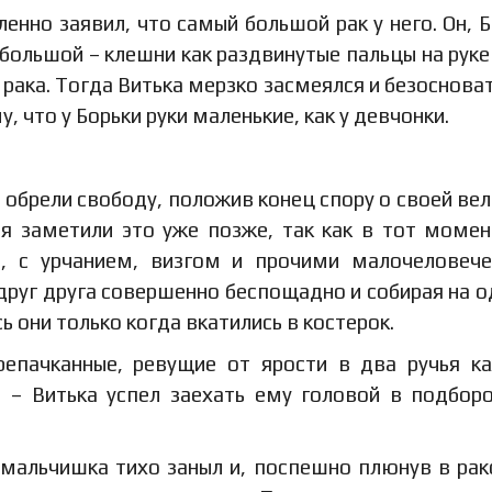
енно заявил, что самый большой рак у него. Он, Б
 большой – клешни как раздвинутые пальцы на руке 
 рака. Тогда Витька мерзко засмеялся и безоснова
, что у Борьки руки маленькие, как у девчонки.
и обрели свободу, положив конец спору о своей вел
ья заметили это уже позже, так как в тот момен
д, с урчанием, визгом и прочими малочеловеч
я друг друга совершенно беспощадно и собирая на 
ь они только когда вкатились в костерок.
репачканные, ревущие от ярости в два ручья к
 – Витька успел заехать ему головой в подбор
 мальчишка тихо заныл и, поспешно плюнув в рак