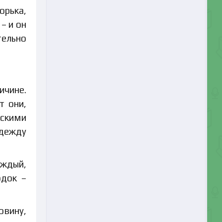
орька,
– и он
тельно
ичине.
т они,
ескими
одежду
аждый,
одок –
овину,