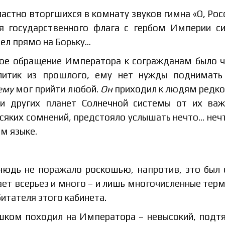
астно вторгшихся в комнату звуков гимна «О, Росс
я государственного флага с гербом Империи с
рел прямо на Борьку…
чное обращение Императора к согражданам было 
литик из прошлого, ему нет нужды поднимать
ему
мог прийти любой.
Он
приходил к людям редко
 и других планет Солнечной системы от их ва
всяких сомнений, предстояло услышать нечто… нечт
ом языке.
нюдь не поражало роскошью, напротив, это был
ает всерьез и много – и лишь многочисленные тер
итателя этого кабинета.
ишком походил на Императора – невысокий, подт