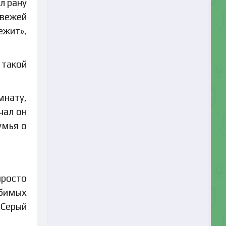
л рану
свежей
ежит»,
 такой
мнату,
чал он
умья о
просто
юбимых
«Серый