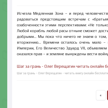
Исчезла Медленная Зона – и перед человечест
радоваться предстоящим встречам с «братья
озабоченности этими перспективами: «Не тольк
Любой корабль любой расы отныне сможет достич
добрыми… Мы пока что ничего не знаем о том,
вторжению… Времени осталось очень мало – и
Империи, Его Величество Эдуард VII, объявляе
оказался прав – и земляне вынуждены вести войн
Шаг за грань - Олег Верещагин читать онлайн 
Шаг за грань - Олег Верещагин - читать книгу онлайн бесплат
«