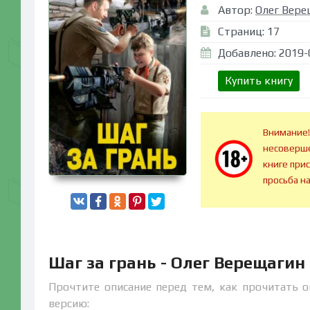
Автор:
Олег Вере
Страниц: 17
Добавлено: 2019-
Купить книгу
Внимание!
несоверше
книге при
просьба н
Шаг за грань - Олег Верещаги
Прочтите описание перед тем, как прочитать о
версию: