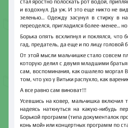
стал яростно полоскать рот водой, припл
и вздохнул. Да уж. И это еще никто не ви
зеленью… Одежду засунул в стирку в н
переоделся, пригладился более-менее… но
Борька опять всхлипнул и поклялся, что 
гад, предатель, да еще и по лицу головой б
От этой мысли мальчишке стало совсем пло
которую делил с двумя младшими братьями
сам, воспоминания, как ошалело моргал Ви
том, что ухо у Витьки распухло, как варени
А все равно сам виноват!!!
Усевшись на ковер, мальчишка включил т
надеясь наткнуться на какую-нибудь пе
Борькой программ (типа документалок про
конь мой» или концертных программ по ст