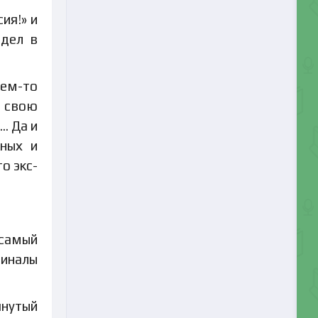
ия!» и
идел в
чем-то
 свою
… Да и
жных и
о экс-
 самый
миналы
янутый