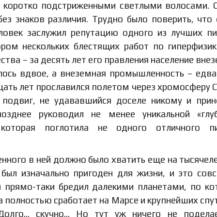
и коротко подстриженными светлыми волосами. 
ез знаков различия. Трудно было поверить, что
еловек заслужил репутацию одного из лучших п
ором нескольких блестящих работ по гиперфизик
ества – за десять лет его правления население вне
илось вдвое, а внеземная промышленность – едва
цать лет прославился полетом через хромосферу 
 подвиг, не удававшийся доселе никому и при
позднее руководил не менее уникальной «глу
которая поглотила не одного отличного пи
енного в ней должно было хватить еще на тысячеле
 был изначально пригоден для жизни, и это сов
он прямо-таки бредил далекими планетами, по к
а полностью сработает на Марсе и крупнейших спу
 Долго… скучно… Но тут уж ничего не подела