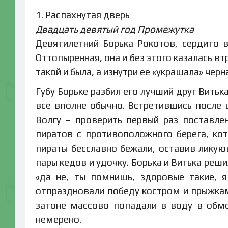
1. Распахнутая дверь
Двадцать девятый год Промежутка
Девятилетний Борька Рокотов, сердито в
Оттопыренная, она и без этого казалась вт
такой и была, а изнутри ее «украшала» черн
Губу Борьке разбил его лучший друг Вить
все вполне обычно. Встретившись после 
Волгу – проверить первый раз поставле
пиратов с противоположного берега, ко
пираты бесславно бежали, оставив лику
пары кедов и удочку. Борька и Витька реши
«да не, ты помнишь, здоровые такие, я
отпраздновали победу костром и прыжкам
затоне массово попадали в воду в обмо
немерено.