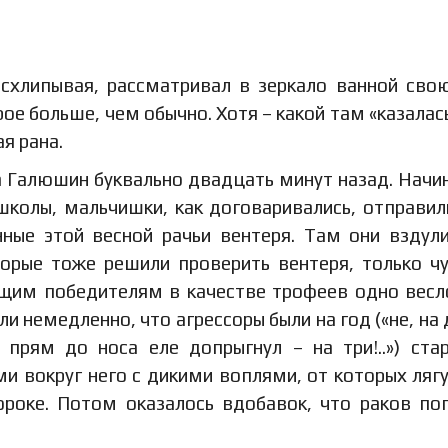
схлипывая, рассматривал в зеркало ванной свою
рое больше, чем обычно. Хотя – какой там «казалась
ая рана.
ка Галюшин буквально двадцать минут назад. Начи
школы, мальчишки, как договаривались, отправил
нные этой весной рачьи вентеря. Там они вздул
торые тоже решили проверить вентеря, только ч
ющим победителям в качестве трофеев одно весл
ли немедленно, что агрессоры были на год («не, на 
 прям до носа еле допрыгнул – на три!..») ста
и вокруг него с дикими воплями, от которых ляг
роке. Потом оказалось вдобавок, что раков по