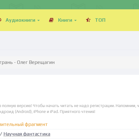
Аудиокниги
Книги
ТОП
 грань - Олег Верещагин
но полную версию! Чтобы начать читать не надо регистрации. Напомним, 
дроид (Android), iPhone и iPad. Приятного чтения!
мительный фрагмент
/
Научная фантастика