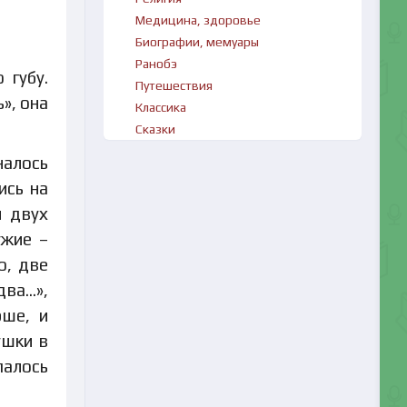
Медицина, здоровье
Биографии, мемуары
Ранобэ
 губу.
Путешествия
», она
Классика
Сказки
налось
ись на
и двух
ужие –
о, две
два…»,
рше, и
ушки в
палось