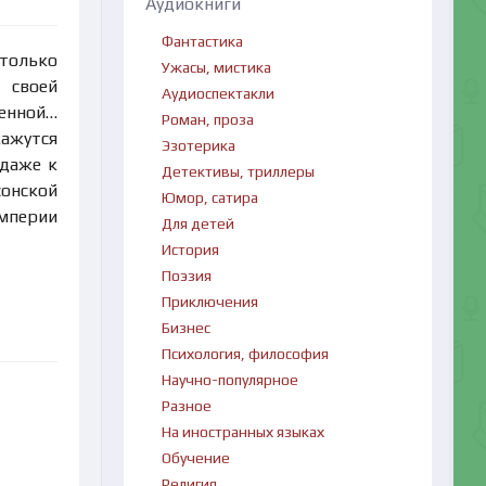
Аудиокниги
Фантастика
 только
Ужасы, мистика
 своей
Аудиоспектакли
ленной…
Роман, проза
кажутся
Эзотерика
 даже к
Детективы, триллеры
онской
Юмор, сатира
Империи
Для детей
История
Поэзия
Приключения
Бизнес
Психология, философия
Научно-популярное
Разное
На иностранных языках
Обучение
Религия