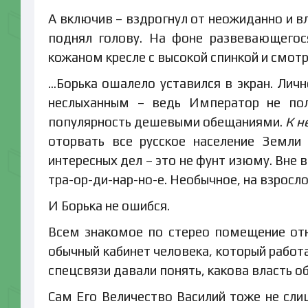
А включив – вздрогнул от неожиданно и вл
поднял голову. На фоне развевающегос
кожаном кресле с высокой спинкой и смот
…Борька ошалело уставился в экран. Ли
неслыханным – ведь Император не по
популярность дешевыми обещаниями.
К н
оторвать все русское население Земли
интересных дел – это не фунт изюму. Вне 
тра-ор-ди-нар-но-е. Необычное, на взросл
И Борька не ошибся.
Всем знакомое по стерео помещение от
обычный кабинет человека, который работ
спецсвязи давали понять, какова власть об
Сам Его Величество Василий тоже не сл