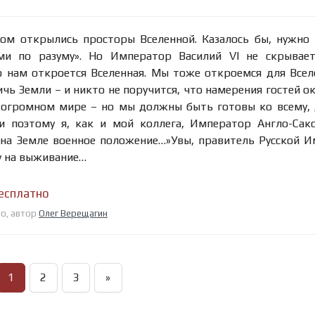
вом открылись просторы Вселенной. Казалось бы, нужно
ми по разуму». Но Император Василий VI не скрывает
о нам откроется Вселенная. Мы тоже откроемся для Все
ь Земли – и никто не поручится, что намерения гостей о
 огромном мире – но мы должны быть готовы ко всему,
 поэтому я, как и мой коллега, Император Англо-Сакс
м на Земле военное положение…»Увы, правитель Русской 
у на выживание…
бесплатно
но, автор
Олег Верещагин
1
2
3
»