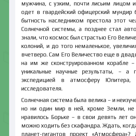
мужчина, с узким, почти лисьим лицом 
одет в гвардейский офицерский мундир б
бытность наследником престола этот ч
Солнечной системы, а позднее стал авт
знали, что космос был страстью Его Велич
колоний, и до того немаленькое, увелич
вчетверо. Сам Его Величество еще в двад
на им же сконструированном корабле –
уникальные научные результаты, – а 
экспедицией в атмосферу Юпитера, 
исследователя.
Солнечная система была велика – и неизуч
но ни один мир в ней, кроме Земли, не
нравилось Борьке – в свои девять лет 
можно ходить без скафандра. Ждать, когд
планет-гигантов проект «Атмосфера»?