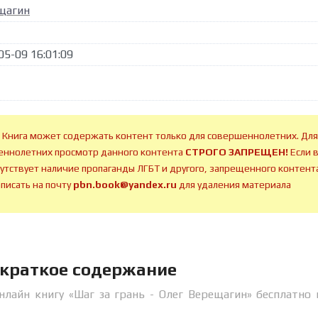
щагин
05-09 16:01:09
 Книга может содержать контент только для совершеннолетних. Для
ннолетних просмотр данного контента
СТРОГО ЗАПРЕЩЕН!
Если 
сутствует наличие пропаганды ЛГБТ и другого, запрещенного контента
аписать на почту
pbn.book@yandex.ru
для удаления материала
н краткое содержание
нлайн книгу «Шаг за грань - Олег Верещагин» бесплатно