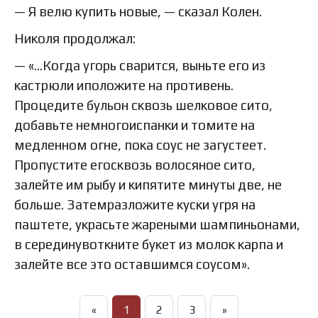
— Я велю купить новые, — сказал Колен.
Николя продолжал:
— «…Когда угорь сварится, выньте его из
кастрюли иположите на противень.
Процедите бульон сквозь шелковое сито,
добавьте немногоиспанки и томите на
медленном огне, пока соус не загустеет.
Пропустите егосквозь волосяное сито,
залейте им рыбу и кипятите минуты две, не
больше. Затемразложите куски угря на
паштете, украсьте жареными шампиньонами,
в серединувоткните букет из молок карпа и
залейте все это оставшимся соусом».
«
1
2
3
»