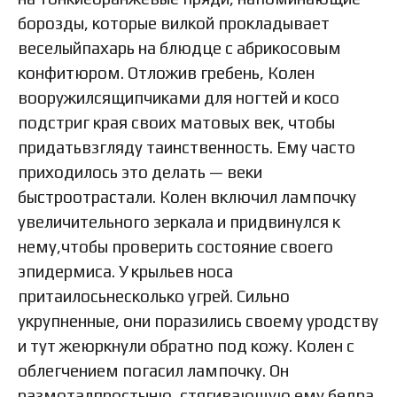
борозды, которые вилкой прокладывает
веселыйпахарь на блюдце с абрикосовым
конфитюром. Отложив гребень, Колен
вооружилсящипчиками для ногтей и косо
подстриг края своих матовых век, чтобы
придатьвзгляду таинственность. Ему часто
приходилось это делать — веки
быстроотрастали. Колен включил лампочку
увеличительного зеркала и придвинулся к
нему,чтобы проверить состояние своего
эпидермиса. У крыльев носа
притаилосьнесколько угрей. Сильно
укрупненные, они поразились своему уродству
и тут жеюркнули обратно под кожу. Колен с
облегчением погасил лампочку. Он
размоталпростыню, стягивающую ему бедра,