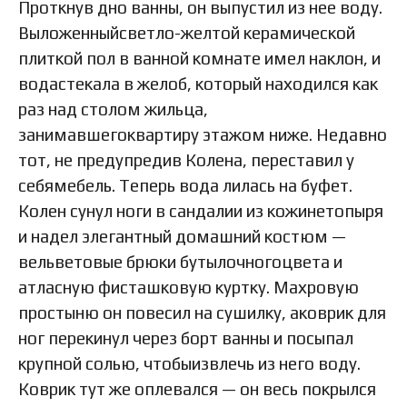
Проткнув дно ванны, он выпустил из нее воду.
Выложенныйсветло-желтой керамической
плиткой пол в ванной комнате имел наклон, и
водастекала в желоб, который находился как
раз над столом жильца,
занимавшегоквартиру этажом ниже. Недавно
тот, не предупредив Колена, переставил у
себямебель. Теперь вода лилась на буфет.
Колен сунул ноги в сандалии из кожинетопыря
и надел элегантный домашний костюм —
вельветовые брюки бутылочногоцвета и
атласную фисташковую куртку. Махровую
простыню он повесил на сушилку, аковрик для
ног перекинул через борт ванны и посыпал
крупной солью, чтобыизвлечь из него воду.
Коврик тут же оплевался — он весь покрылся