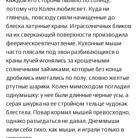
потому что Колен любилсвет. Куда ни
глянешь, повсюду сияли начищенные до
блеска латунные краны. Играсолнечных бликов
на их сверкающей поверхности производила
феерическоевпечатление. Кухонные мыши
часто плясали под звон разбивающихся о
краны лучей игонялись за крошечными
солнечными зайчиками, которые без конца
дробились иметались по полу, словно желтые
ртутные шарики. Колен мимоходом погладил
однумышку: у нее были длинные черные усы, а
серая шкурка на ее стройном тельце чудокак
блестела. Повар кормил мышей превосходно,
однако разъедаться не давал. Днеммыши
вели себя тихо, как мыши, и играли только в
коридоре.