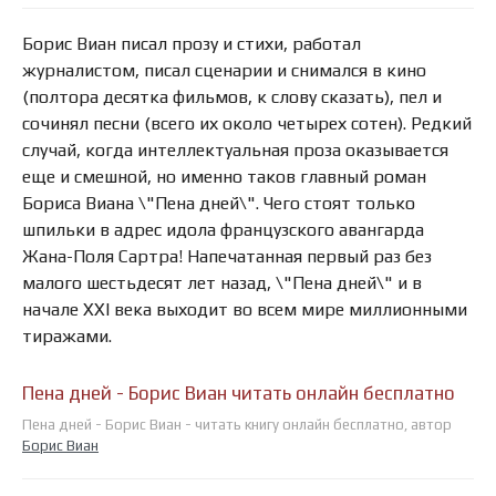
Борис Виан писал прозу и стихи, работал
журналистом, писал сценарии и снимался в кино
(полтора десятка фильмов, к слову сказать), пел и
сочинял песни (всего их около четырех сотен). Редкий
случай, когда интеллектуальная проза оказывается
еще и смешной, но именно таков главный роман
Бориса Виана \"Пена дней\". Чего стоят только
шпильки в адрес идола французского авангарда
Жана-Поля Сартра! Напечатанная первый раз без
малого шестьдесят лет назад, \"Пена дней\" и в
начале XXI века выходит во всем мире миллионными
тиражами.
Пена дней - Борис Виан читать онлайн бесплатно
Пена дней - Борис Виан - читать книгу онлайн бесплатно, автор
Борис Виан