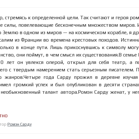
, стремясь к определенной цели. Так считают и героя ром
шие силы, повелевающие бесконечным множеством миров.
ю Землю в одном из миров — на космическом корабле, я д
алим из Франции во времена крестовых походов. Истинн
только в конце пути. Лишь прикоснувшись к символу мог
нство, они поймут, в чем смысл их существования.В семье
0 лет он увлекся оперой, открыл для себя театр, а 
его с твердым намерением стать серьезным писателем. 
о жанров.Четыре года Сарду прожил в деревне изучая
имел громкий успех и был опубликован в десяти страна
необыкновенный талант автора.Ромэн Сарду женат, у не
тно
втор
Ромэн Сарду