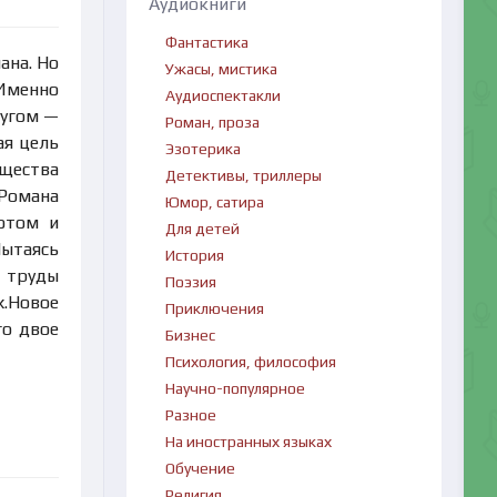
Аудиокниги
Фантастика
ана. Но
Ужасы, мистика
 Именно
Аудиоспектакли
ругом —
Роман, проза
ая цель
Эзотерика
ущества
Детективы, триллеры
 Романа
Юмор, сатира
потом и
Для детей
Пытаясь
История
 труды
Поэзия
х.Новое
Приключения
го двое
Бизнес
Психология, философия
Научно-популярное
Разное
На иностранных языках
Обучение
Религия