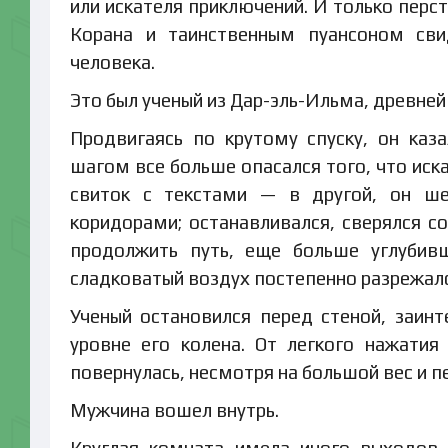
или искателя приключений. И только перс
Корана и таинственным пуансоном сви
человека.
Это был ученый из Дар-эль-Ильма, древней
Продвигаясь по крутому спуску, он ка
шагом все больше опасался того, что иска
свиток с текстами — в другой, он ше
коридорами; останавливался, сверялся со
продолжить путь, еще больше углубивш
сладковатый воздух постепенно разрежалс
Ученый остановился перед стеной, заин
уровне его колена. От легкого нажатия
повернулась, несмотря на большой вес и п
Мужчина вошел внутрь.
Круглая комната имела иного выходов 