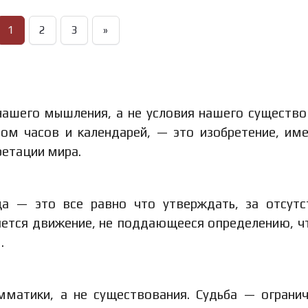
1
2
3
»
нашего мышления, а не условия нашего существо
ом часов и календарей, — это изобретение, и
ретации мира.
а — это все равно что утверждать, за отсут
яется движение, не поддающееся определению, ч
.
мматики, а не существования. Судьба — ограни