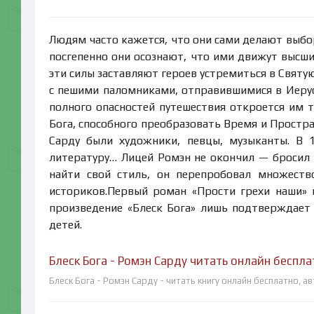
Людям часто кажется, что они сами делают выбор
посгепенно они осознают, что ими движут выс
эти силы заставляют героев устремиться в Святу
с пешими паломниками, отправившимися в Иерус
полного опасностей путешествия откроется им 
Бога, способного преобразовать Время и Простра
Сарду были художники, певцы, музыканты. В 1
литературу… Лицей Ромэн не окончил — бросил 
найти свой стиль, он перепробовал множеств
историков.Первый роман «Прости грехи наши» 
произведение «Блеск Бога» лишь подтверждает 
детей.
Блеск Бога - Ромэн Сарду читать онлайн беспла
Блеск Бога - Ромэн Сарду - читать книгу онлайн бесплатно, а