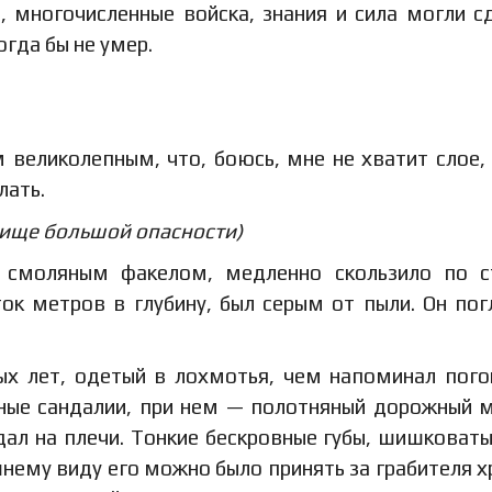
, многочисленные войска, знания и сила могли с
огда бы не умер.
 великолепным, что, боюсь, мне не хватит слое,
лать.
бище большой опасности)
 смоляным факелом, медленно скользило по с
ок метров в глубину, был серым от пыли. Он по
ых лет, одетый в лохмотья, чем напоминал пог
нные сандалии, при нем — полотняный дорожный 
ал на плечи. Тонкие бескровные губы, шишковаты
нему виду его можно было принять за грабителя 