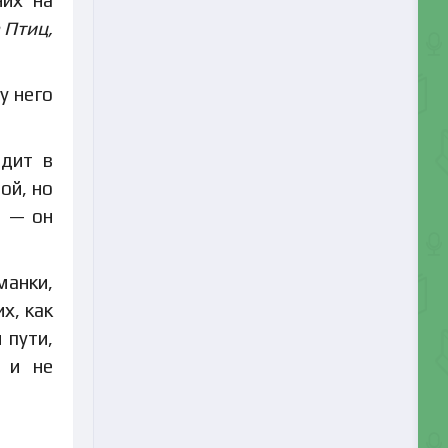
 Птиц,
у него
одит в
ой, но
а — он
манки,
х, как
 пути,
 и не