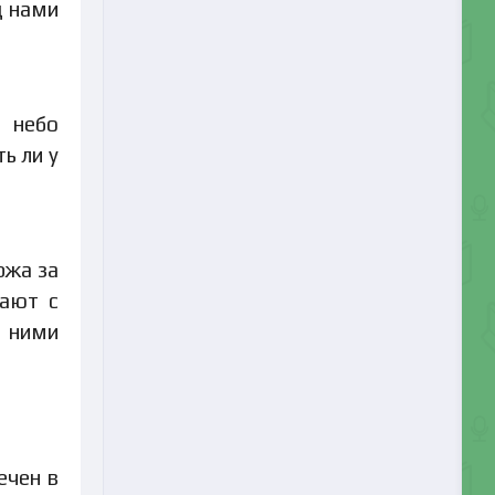
д нами
о небо
ь ли у
ржа за
рают с
д ними
ечен в