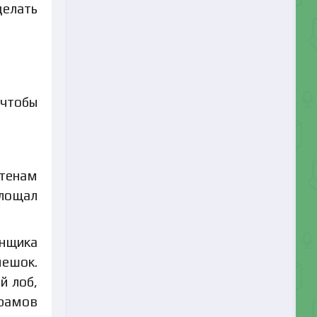
делать
 чтобы
тенам
глощал
онщика
мешок.
й лоб,
храмов