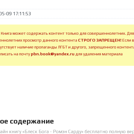
05-09 17:11:53
 Книга может содержать контент только для совершеннолетних. Для
ннолетних просмотр данного контента
СТРОГО ЗАПРЕЩЕН!
Если 
сутствует наличие пропаганды ЛГБТ и другого, запрещенного контента
аписать на почту
pbn.book@yandex.ru
для удаления материала
кое содержание
айн книгу «Блеск Бога - Ромэн Сарду» бесплатно полную ве