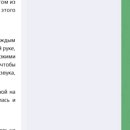
том из
этого
каждым
 руке,
зкими
 чтобы
звука,
ной на
лась и
них на