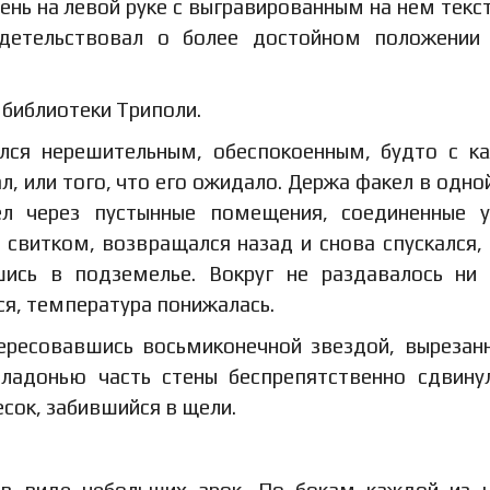
тень на левой руке с выгравированным на нем текс
детельствовал о более достойном положении 
 библиотеки Триполи.
зался нерешительным, обеспокоенным, будто с 
л, или того, что его ожидало. Держа факел в одной
л через пустынные помещения, соединенные у
 свитком, возвращался назад и снова спускался,
ись в подземелье. Вокруг не раздавалось ни 
я, температура понижалась.
тересовавшись восьмиконечной звездой, вырезан
 ладонью часть стены беспрепятственно сдвину
есок, забившийся в щели.
в виде небольших арок. По бокам каждой из 