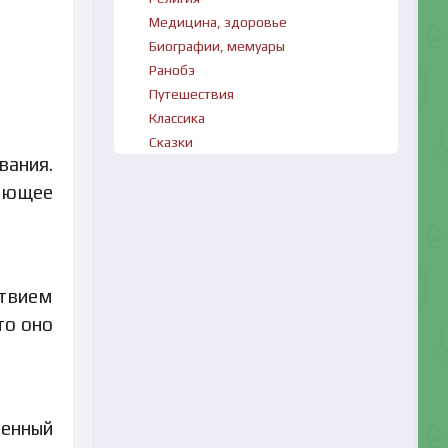
Медицина, здоровье
Биографии, мемуары
Ранобэ
Путешествия
Классика
Сказки
вания.
меющее
ствием
то оно
ченный