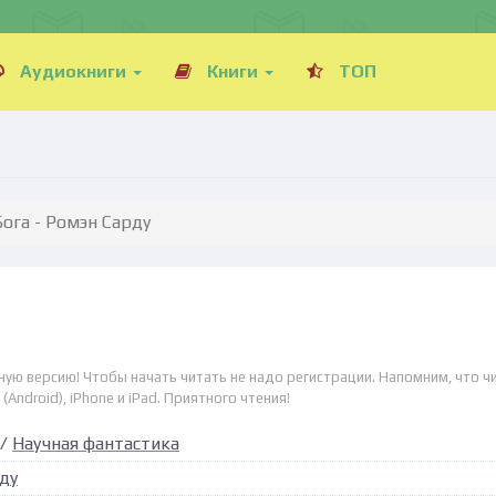
Аудиокниги
Книги
ТОП
Бога - Ромэн Сарду
лную версию! Чтобы начать читать не надо регистрации. Напомним, что ч
Android), iPhone и iPad. Приятного чтения!
/
Научная фантастика
ду