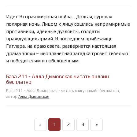
Идет Вторая мировая война… Долгая, суровая
полярная ночь. Лицом к лицу сошлись непримиримые
противники, идейные дуэлянты, солдаты
враждующих армий. В последнем прибежище
Гитлера, на краю света, развернется настоящая
драма эпохи – инопланетная загадка грозит гибелью
и победителям и побежденным.
База 211 - Алла Дымовская читать онлайн
бесплатно
База 211 - Алла Дымовская - читать книгу онлайн бесплатно,
автор
Алла Дымовская
«
1
2
3
»