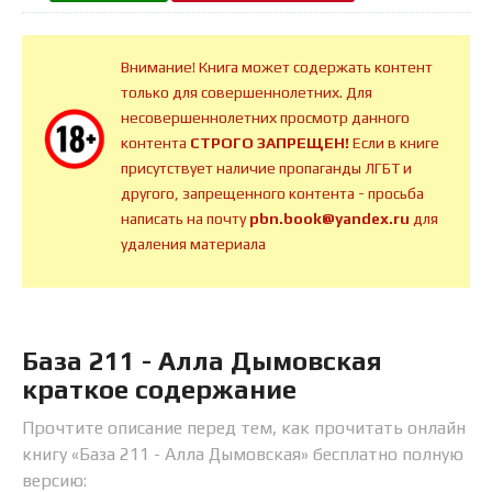
Внимание! Книга может содержать контент
только для совершеннолетних. Для
несовершеннолетних просмотр данного
контента
СТРОГО ЗАПРЕЩЕН!
Если в книге
присутствует наличие пропаганды ЛГБТ и
другого, запрещенного контента - просьба
написать на почту
pbn.book@yandex.ru
для
удаления материала
База 211 - Алла Дымовская
краткое содержание
Прочтите описание перед тем, как прочитать онлайн
книгу «База 211 - Алла Дымовская» бесплатно полную
версию: