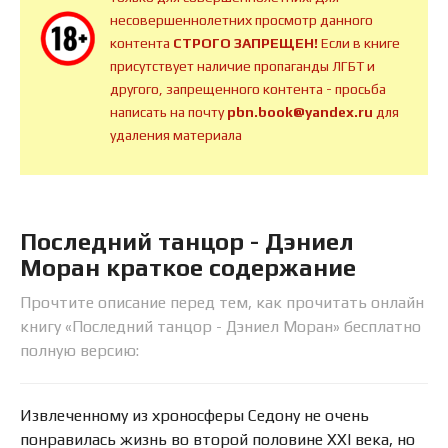
несовершеннолетних просмотр данного
контента
СТРОГО ЗАПРЕЩЕН!
Если в книге
присутствует наличие пропаганды ЛГБТ и
другого, запрещенного контента - просьба
написать на почту
pbn.book@yandex.ru
для
удаления материала
Последний танцор - Дэниел
Моран краткое содержание
Прочтите описание перед тем, как прочитать онлайн
книгу «Последний танцор - Дэниел Моран» бесплатно
полную версию:
Извлеченному из хроносферы Седону не очень
понравилась жизнь во второй половине XXI века, но