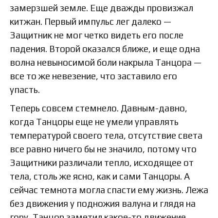
замерзшей земле. Еще дважды провизжал
китжан. Первый импульс лег далеко —
Защитник не мог четко видеть его после
падения. Второй оказался ближе, и еще одна
волна невыносимой боли накрыла Танцора —
все то же невезение, что заставило его
упасть.
Теперь совсем стемнело. Давным-давно,
когда Танцоры еще не умели управлять
температурой своего тела, отсутствие света
все равно ничего бы не значило, потому что
Защитники различали тепло, исходящее от
тела, столь же ясно, как и сами Танцоры. А
сейчас темнота могла спасти ему жизнь. Лежа
без движения у подножия валуна и глядя на
гору, Танцор заметил какое-то движение