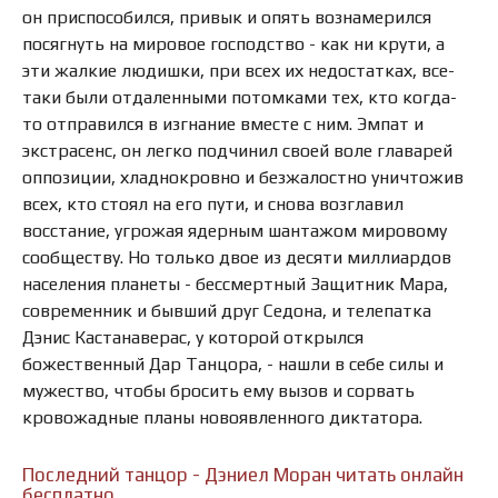
он приспособился, привык и опять вознамерился
посягнуть на мировое господство - как ни крути, а
эти жалкие людишки, при всех их недостатках, все-
таки были отдаленными потомками тех, кто когда-
то отправился в изгнание вместе с ним. Эмпат и
экстрасенс, он легко подчинил своей воле главарей
оппозиции, хладнокровно и безжалостно уничтожив
всех, кто стоял на его пути, и снова возглавил
восстание, угрожая ядерным шантажом мировому
сообществу. Но только двое из десяти миллиардов
населения планеты - бессмертный Защитник Мара,
современник и бывший друг Седона, и телепатка
Дэнис Кастанаверас, у которой открылся
божественный Дар Танцора, - нашли в себе силы и
мужество, чтобы бросить ему вызов и сорвать
кровожадные планы новоявленного диктатора.
Последний танцор - Дэниел Моран читать онлайн
бесплатно