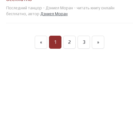
Последний танцор - Дэниел Моран - читать книгу онлайн
бесплатно, автор
Дэниел Моран
«
1
2
3
»