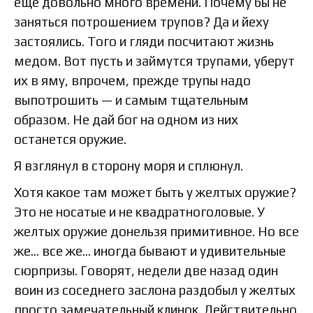
еще довольно много времени. Почему бы не
заняться потрошением трупов? Да и йеху
застоялись. Того и гляди посчитают жизнь
медом. Вот пусть и займутся трупами, уберут
их в яму, впрочем, прежде трупы надо
выпотрошить — и самым тщательным
образом. Не дай бог на одном из них
останется оружие.
Я взглянул в сторону моря и сплюнул.
Хотя какое там может быть у желтых оружие?
Это не носатые и не квадратноголовые. У
желтых оружие донельзя примитивное. Но все
же… все же… иногда бывают и удивительные
сюрпризы. Говорят, недели две назад один
воин из соседнего заслона раздобыл у желтых
просто замечательный клинок. Действительно