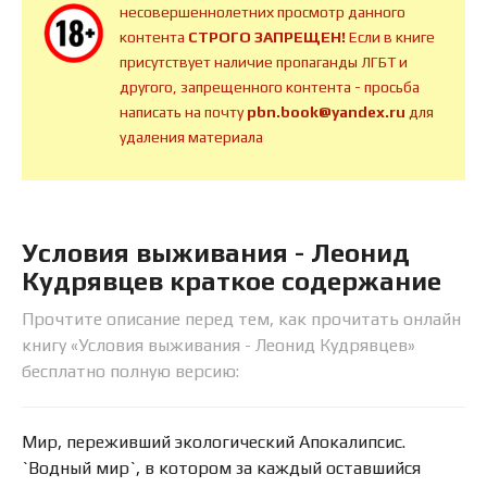
несовершеннолетних просмотр данного
контента
СТРОГО ЗАПРЕЩЕН!
Если в книге
присутствует наличие пропаганды ЛГБТ и
другого, запрещенного контента - просьба
написать на почту
pbn.book@yandex.ru
для
удаления материала
Условия выживания - Леонид
Кудрявцев краткое содержание
Прочтите описание перед тем, как прочитать онлайн
книгу «Условия выживания - Леонид Кудрявцев»
бесплатно полную версию:
Мир, переживший экологический Апокалипсис.
`Водный мир`, в котором за каждый оставшийся