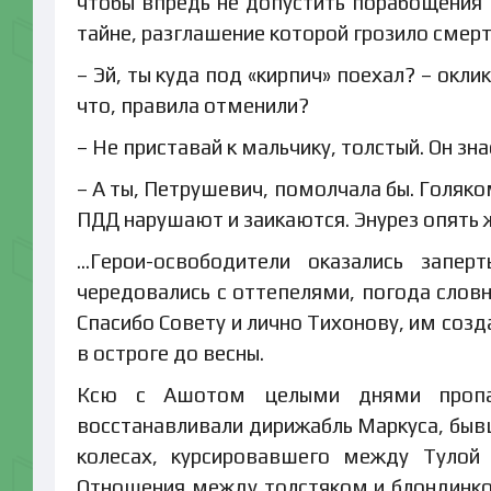
чтобы впредь не допустить порабощения 
тайне, разглашение которой грозило смер
– Эй, ты куда под «кирпич» поехал? – окли
что, правила отменили?
– Не приставай к мальчику, толстый. Он зна
– А ты, Петрушевич, помолчала бы. Голяко
ПДД нарушают и заикаются. Энурез опять 
…Герои-освободители оказались запе
чередовались с оттепелями, погода словн
Спасибо Совету и лично Тихонову, им соз
в остроге до весны.
Ксю с Ашотом целыми днями пропад
восстанавливали дирижабль Маркуса, бывш
колесах, курсировавшего между Тулой
Отношения между толстяком и блондинкой