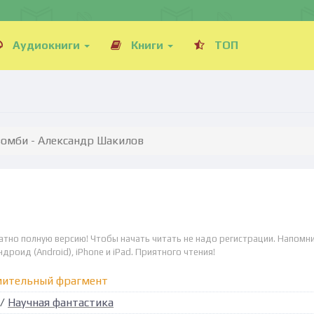
Аудиокниги
Книги
ТОП
зомби - Александр Шакилов
атно полную версию! Чтобы начать читать не надо регистрации. Напомни
дроид (Android), iPhone и iPad. Приятного чтения!
мительный фрагмент
/
Научная фантастика