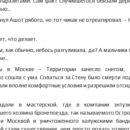
паразитами. Сам факт случившегося обязали дер
тью…
кнул Ашот рябого, но тот никак не отреагировал. –
ет, что делает.
м, как обычно, небось разгуливала, да? А мальчики
же…
рты в Москве – Территории занесло снегом, 
о сошла с ума. Соваться за Стену было смерти по
дали вполне комфортные условия и разрешили отси
али в мастерской, где в компании энтузи
его хозяина бронепоезда, так называемого Остро
 и Москвой и уничтоженного калужскими банд
 стали существеннее, чем просто подать отверт