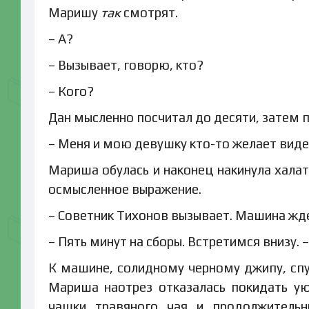
Маришу
так
смотрят.
– А?
– Вызывает, говорю, кто?
– Кого?
Дан мысленно посчитал до десяти, затем 
– Меня и мою девушку кто-то желает видет
Мариша обулась и наконец накинула халат
осмысленное выражение.
– Советник Тихонов вызывает. Машина жд
– Пять минут на сборы. Встретимся внизу. 
К машине, солидному черному джипу, спус
Мариша наотрез отказалась покидать у
чашки травяного чая и продолжительн