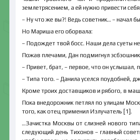
землетрясением, а ей нужно привести себя 
– Ну что же вы?! Ведь советник… – начал бы
Но Мариша его оборвала:
– Подождет твой босс. Наши дела суеты не 
Пожав плечами, Дан подмигнул эсбэошнику 
– Привет, брат, – первое, что он услышал, 
– Типа того. – Данила уселся поудобней, д
Кроме троих доставщиков и рябого, в маши
Пока внедорожник петлял по улицам Моск
того, как отец применил Излучатель [1].
…Зачистка Москвы от слизней нового типа
следующий день Тихонов – главный советн