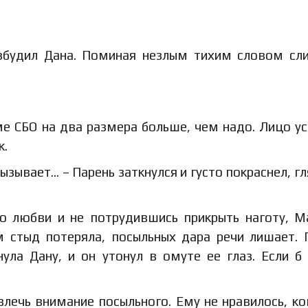
збудил Дана. Поминая незлым тихим словом с
е СБО на два размера больше, чем надо. Лицо у
к.
зывает… – Парень заткнулся и густо покраснел, гл
ко любви и не потрудившись прикрыть наготу, 
м стыд потеряла, посыльных дара речи лишает. 
ула Дану, и он утонул в омуте ее глаз. Если б
влечь внимание посыльного. Ему не нравилось, ко