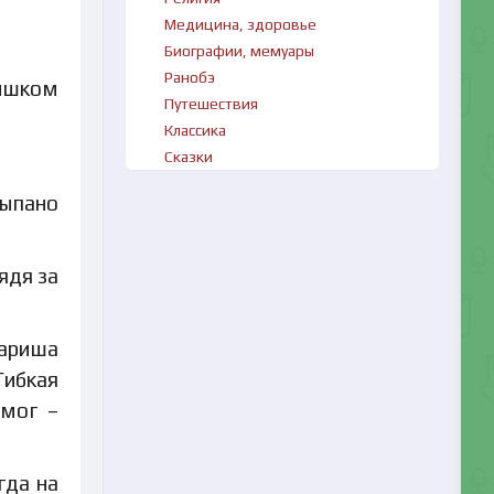
Медицина, здоровье
Биографии, мемуары
Ранобэ
лишком
Путешествия
Классика
Сказки
сыпано
ядя за
Мариша
Гибкая
 мог –
гда на