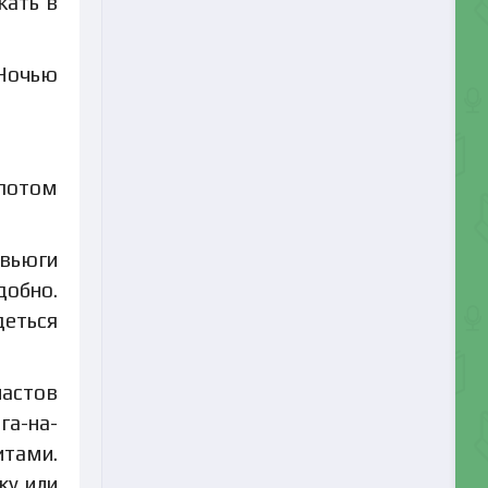
жать в
 Ночью
 потом
вьюги
добно.
деться
астов
га-на-
итами.
ку или