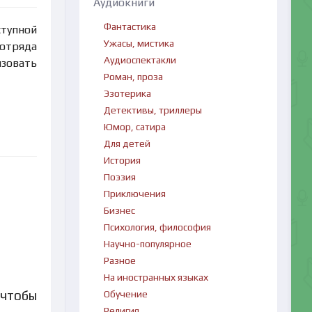
Аудиокниги
Фантастика
ступной
Ужасы, мистика
 отряда
Аудиоспектакли
изовать
Роман, проза
Эзотерика
Детективы, триллеры
Юмор, сатира
Для детей
История
Поэзия
Приключения
Бизнес
Психология, философия
Научно-популярное
Разное
На иностранных языках
 чтобы
Обучение
Религия