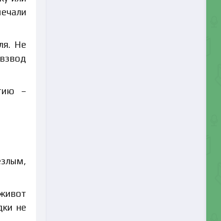
мечали
ля. Не
 взвод
тию –
езлым,
 живот
дки не