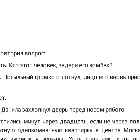
повторил вопрос:
ь. Кто этот человек, задери его зомбак?
. Посыльный громко сглотнул, лицо его вновь при
ет.
– Данила захлопнул дверь перед носом рябого.
тились минут через двадцать, если не через пол
ютную однокомнатную квартирку в центре Моск
ых ужимок у зеркала. Хоть советник, хоть п