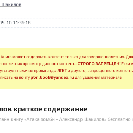
р Шакилов
05-10 11:36:18
 Книга может содержать контент только для совершеннолетних. Для
ннолетних просмотр данного контента
СТРОГО ЗАПРЕЩЕН!
Если 
сутствует наличие пропаганды ЛГБТ и другого, запрещенного контента
аписать на почту
pbn.book@yandex.ru
для удаления материала
лов краткое содержание
лайн книгу «Атака зомби - Александр Шакилов» бесплатно