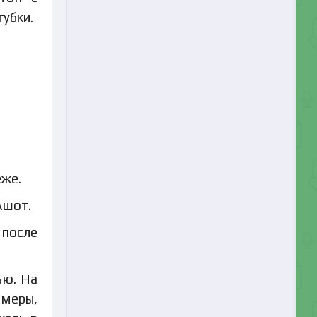
губки.
еже.
Ашот.
 после
ью. На
 меры,