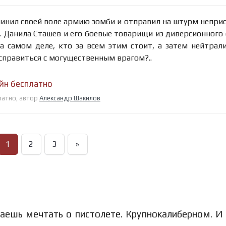
инил своей воле армию зомби и отправил на штурм непри
. Данила Сташев и его боевые товарищи из диверсионного
а самом деле, кто за всем этим стоит, а затем нейтрал
и справиться с могущественным врагом?..
йн бесплатно
латно, автор
Александр Шакилов
1
2
3
»
наешь мечтать о пистолете. Крупнокалиберном. И