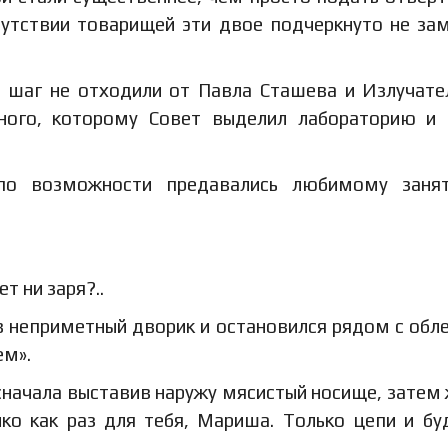
сутствии товарищей эти двое подчеркнуто не за
а шаг не отходили от Павла Сташева и Излучате
еного, которому Совет выделил лабораторию и
по возможности предавались любимому заня
т ни заря?..
в неприметный дворик и остановился рядом с обл
ем».
, сначала выставив наружу мясистый носище, затем
ко как раз для тебя, Мариша. Только цепи и бу