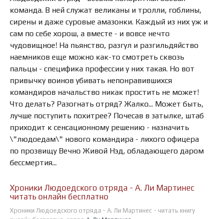
команда. В ней служат великаны и тролли, гоблины,
сирены и даже суровые амазонки. Каждый из них уж и
сам по себе хорош, а вместе - и вовсе нечто
чудовищное! На пьянство, разгул и разгильдяйство
наемников еще можно как-то смотреть сквозь
пальцы - специфика профессии у них такая. Но вот
привычку воинов убивать непонравившихся
командиров начальство никак простить не может!
Что делать? Разогнать отряд? Жалко... Может быть,
лучше поступить похитрее? Почесав в затылке, штаб
приходит к сенсационному решению - назначить
\"людоедам\" нового командира - лихого офицера
по прозвищу Вечно Живой Нэд, обладающего даром
бессмертия...
Хроники Людоедского отряда - А. Ли Мартинес
читать онлайн бесплатно
Хроники Людоедского отряда - А. Ли Мартинес - читать книгу