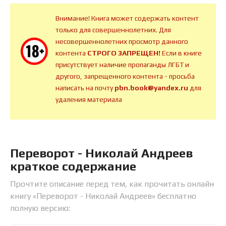
Внимание! Книга может содержать контент
только для совершеннолетних. Для
несовершеннолетних просмотр данного
контента
СТРОГО ЗАПРЕЩЕН!
Если в книге
присутствует наличие пропаганды ЛГБТ и
другого, запрещенного контента - просьба
написать на почту
pbn.book@yandex.ru
для
удаления материала
Переворот - Николай Андреев
краткое содержание
Прочтите описание перед тем, как прочитать онлайн
книгу «Переворот - Николай Андреев» бесплатно
полную версию: