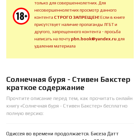
только для совершеннолетних. Для
несовершеннолетних просмотр данного
контента
СТРОГО ЗАПРЕЩЕН!
Если в книге
присутствует наличие пропаганды ЛГБТ и
другого, запрещенного контента - просьба
написать на почту
pbn.book@yandex.ru
для
удаления материала
Солнечная буря - Стивен Бакстер
краткое содержание
Прочтите описание перед тем, как прочитать онлайн
книгу «Солнечная буря - Стивен Бакстер» бесплатно
полную версию:
Одиссея во времени продолжается. Бисеза Датт