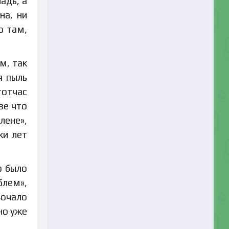
адь, а
на, ни
о там,
м, так
я пыль
тотчас
ве что
лене»,
ки лет
о было
блем»,
лючало
но уже