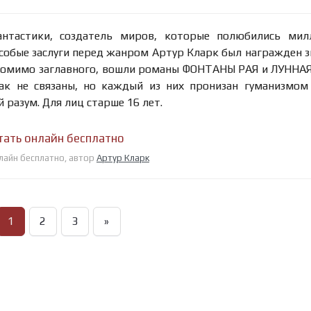
антастики, создатель миров, которые полюбились мил
особые заслуги перед жанром Артур Кларк был награжден 
 помимо заглавного, вошли романы ФОНТАНЫ РАЯ и ЛУННА
к не связаны, но каждый из них пронизан гуманизмом 
 разум. Для лиц старше 16 лет.
итать онлайн бесплатно
нлайн бесплатно, автор
Артур Кларк
1
2
3
»