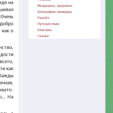
ядя на
Медицина, здоровье
ашивал
Биографии, мемуары
 Очень
Ранобэ
«добро
Путешествия
 как о
Классика
Сказки
нство,
одости
всего,
ти как
 Жажды
ачная,
овато-
но… На