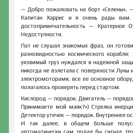
— Добро пожаловать на борт «Селены», — 
Капитан Харрис и я очень рады вам.
достопримечательность — Кратерное О
Недоступности.
Пат не слушал знакомых фраз, он готови
разновидностью космического корабля; 
уязвимый груз нуждался в надежной защ
никогда не взлетала с поверхности Луны 
электромоторами, все ее основное обору
полагалось проверять перед стартом.
Кислород — порядок. Двигатель — порядок.
Принимаете мой маяк?») Стрелка инерци
Детектор утечек — порядок. Внутреннее о
И так далее, в общем больше полусо
автоматически сам подал бы сигнал. Но