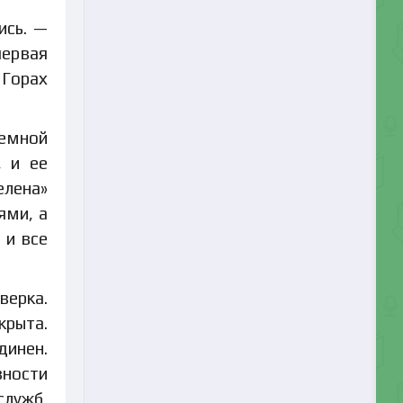
ись. —
ервая
 Горах
земной
, и ее
елена»
ями, а
 и все
верка.
крыта.
динен.
ности
служб,