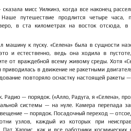
сказала мисс Уилкинз, когда все наконец рассел
 Наше путешествие продлится четыре часа, п
зеро, в ста километрах на восток отсюда, в
л машину к пуску. «Селена» была в сущности на
это и естественно, ведь она ходила в пустоте
ите от враждебной всему живому среды. Хотя «С
и приводилась в движение не ракетными двигател
дование повторяло оснастку настоящей ракеты —
 Радио — порядок. («Алло, Радуга, я «Селена», про
альной системы — на нуле. Камера перепада за
свещение — порядок. Посадочный переход — отсое
тни узлов, каждый из которых при неисправ
 Пат Харрис, как и все работники космических 