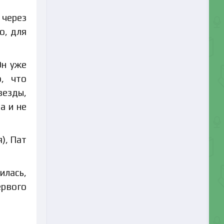
 через
о, для
Он уже
, что
везды,
а и не
), Пат
илась,
ервого