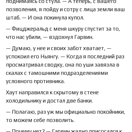
поднимаясь со стула. — А теперь, с вашего
позволения, я пойду и сотру с лица земли ваш
штаб. — И она покинула купол.
— Фицджеральд с меня шкуру спустит за то,
что нас убили, — вздохнул Гарвин.
— Думаю, у нее и своих забот хватает, —
успокоил его Ньянгу. — Когда я последний раз
просматривал сводку, она по уши завязла в
скалах с тамошними подразделениями
условного противника.
Хаут направился к скрытому в стене
холодильнику и достал две банки.
— Полагаю, раз уж мы официально покойники,
то можем себе позволить.
— Почему нет? — Гарвин жадно присосался к