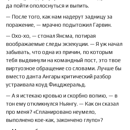
да пойти ополоснуться и выпить.
— После того, как нам надерут задницу за
поражение, — мрачно подытожил Гарвин.
— Охо-хо, — стонал Янсма, потирая
воображаемые следы экзекуции. — Я уж начал
забывать, что одна из причин, по которым
тебя выдвинули на командный пост, это твое
виртуозное обращение со словами. Лучше бы
вместо данта Ангары критический разбор
устраивала коуд Фицджеральд.
— А я истекаю кровью и скорбно вопию, — в
тон ему откликнулся Ньянгу. — Как он сказал
про меня? «Спланировано неумело,
выполнено кое-как, закончено глупо»?