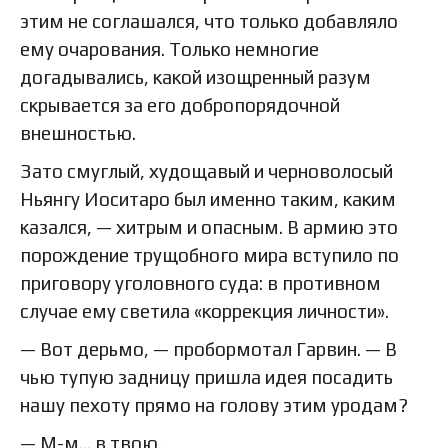
этим не соглашался, что только добавляло
ему очарования. Только немногие
догадывались, какой изощренный разум
скрывается за его добропорядочной
внешностью.
Зато смуглый, худощавый и черноволосый
Ньянгу Иоситаро был именно таким, каким
казался, — хитрым и опасным. В армию это
порождение трущобного мира вступило по
приговору уголовного суда: в противном
случае ему светила «коррекция личности».
— Вот дерьмо, — пробормотал Гарвин. — В
чью тупую задницу пришла идея посадить
нашу пехоту прямо на голову этим уродам?
— М-м… в твою.