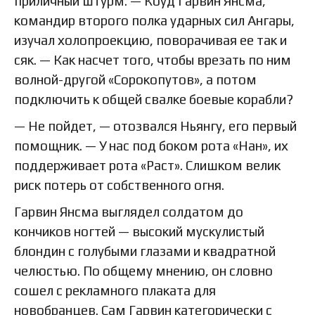
приличный штурм. — Коуд Гарвин Янсма,
командир второго полка ударных сил Ангары,
изучал холопроекцию, поворачивая ее так и
сяк. — Как насчет того, чтобы врезать по ним
волной-другой «Сорокопутов», а потом
подключить к общей свалке боевые корабли?
— Не пойдет, — отозвался Ньянгу, его первый
помощник. — У нас под боком рота «Нан», их
поддерживает рота «Раст». Слишком велик
риск потерь от собственного огня.
Гарвин Янсма выглядел солдатом до
кончиков ногтей — высокий мускулистый
блондин с голубыми глазами и квадратной
челюстью. По общему мнению, он словно
сошел с рекламного плаката для
новобранцев. Сам Гарвин категорически с