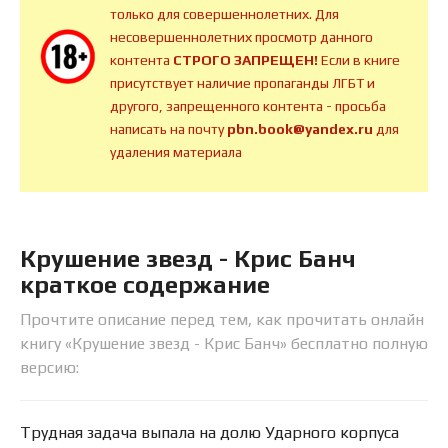
только для совершеннолетних. Для
несовершеннолетних просмотр данного
контента
СТРОГО ЗАПРЕЩЕН!
Если в книге
присутствует наличие пропаганды ЛГБТ и
другого, запрещенного контента - просьба
написать на почту
pbn.book@yandex.ru
для
удаления материала
Крушение звезд - Крис Банч
краткое содержание
Прочтите описание перед тем, как прочитать онлайн
книгу «Крушение звезд - Крис Банч» бесплатно полную
версию:
Трудная задача выпала на долю Ударного корпуса