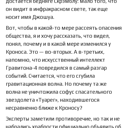
достается бедняге Скрэмблу: мало того, что
он видит в инфракрасном свете, так еще
носит имя Джошуа.
Вот, чтобы в какой-то мере рассеять опасения
общества, я и хочу рассказать, что видел,
понял, почему и в какой мере изменился у
Кроноса. Это — во-вторых. А в-третьих,
напомню, что искусственный интеллект
Гравитона-4 повредился в самый разгар
событий. Считается, что его сгубила
гравитационная волна. Но почему та же
волна не уничтожила софус спасательного
звездолета «Туарег», находившегося
несравненно ближе к Кроносу?
Эксперты заметили противоречие, но так и не
набрались храбрости официально объявить об