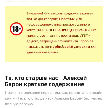
Внимание! Книга может содержать контент
только для совершеннолетних. Для
несовершеннолетних просмотр данного
контента
СТРОГО ЗАПРЕЩЕН!
Если в книге
присутствует наличие пропаганды ЛГБТ и
другого, запрещенного контента - просьба
написать на почту
pbn.book@yandex.ru
для
удаления материала
Те, кто старше нас - Алексей
Барон краткое содержание
Прочтите описание перед тем, как прочитать онлайн
книгу «Те, кто старше нас - Алексей Барон» бесплатно
полную версию: