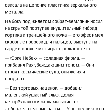
свисала на цепочке пластинка зеркального
металла.
На боку под жилетом собрат-землянин носил
на скрытой портупее внушительный гибрид
кортика и траншейного ножа — его эфес имел
сквозные прорези для пальцев, выступы на
гарде и вполне мог играть роль кастета.
— «Эрке Небек» — солидная фирма, —
прибавил Pax убеждающим тоном. — Они
строят космические суда, они же их и
продают.
— Без торговых наценок, — добавил
маленький ушастый эльф, делая
четырёхпалыми лапками какие-то
доброжелательные пассы. — У посредников на