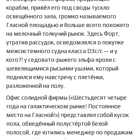
корабли, привёл его под своды тускло
освещённого зала, громко называемого
Гласной площадью и больше всего похожего
на мелочный толкучий рынок. Здесь Форт,
утратив рассудок, осведомлялся о покупке
межсистемного судна класса D3c/c — и у
кого?! у седовато-рыжего эльфа-крохи с
шевелящимися рысьими ушами, который
поднялся ему навстречу с плетёнки,
разложенной на полу.
Офис солидной фирмы («Шестьдесят четыре
года на галактическом рынке! Постоянное
место на Гласной!») представлял собой кусок
пола, обведённый полустёртой белой
полосой, где ютились менеджер по продажам