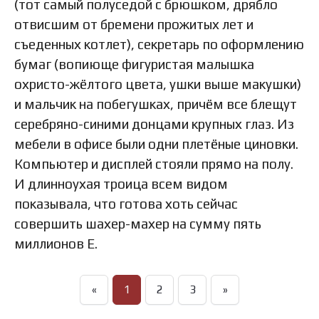
(тот самый полуседой с брюшком, дрябло
отвисшим от бремени прожитых лет и
съеденных котлет), секретарь по оформлению
бумаг (вопиюще фигуристая малышка
охристо-жёлтого цвета, ушки выше макушки)
и мальчик на побегушках, причём все блещут
серебряно-синими донцами крупных глаз. Из
мебели в офисе были одни плетёные циновки.
Компьютер и дисплей стояли прямо на полу.
И длинноухая троица всем видом
показывала, что готова хоть сейчас
совершить шахер-махер на сумму пять
миллионов Е.
«
1
2
3
»