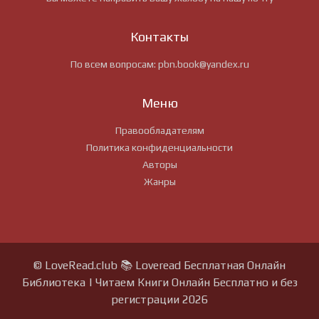
Контакты
По всем вопросам:
pbn.book@yandex.ru
Меню
Правообладателям
Политика конфиденциальности
Авторы
Жанры
© LoveRead.club 📚 Loveread Бесплатная Онлайн
Библиотека | Читаем Книги Онлайн Бесплатно и без
регистрации 2026