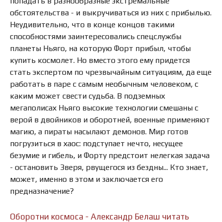
попадать в разнообразные экстремальные
обстоятельства - и выкручиваться из них с прибылью.
Неудивительно, что в конце концов такими
способностями заинтересовались спецслужбы
планеты Ньяго, на которую Форт прибыл, чтобы
купить космолет. Но вместо этого ему придется
стать экспертом по чрезвычайным ситуациям, да еще
работать в паре с самым необычным человеком, с
каким может свести судьба. В подземных
мегаполисах Ньяго высокие технологии смешаны с
верой в двойников и оборотней, военные применяют
магию, а пираты насылают демонов. Мир готов
погрузиться в хаос: подступает нечто, несущее
безумие и гибель, и Форту предстоит нелегкая задача
- остановить Зверя, рвущегося из бездны... Кто знает,
может, именно в этом и заключается его
предназначение?
Оборотни космоса - Александр Белаш читать