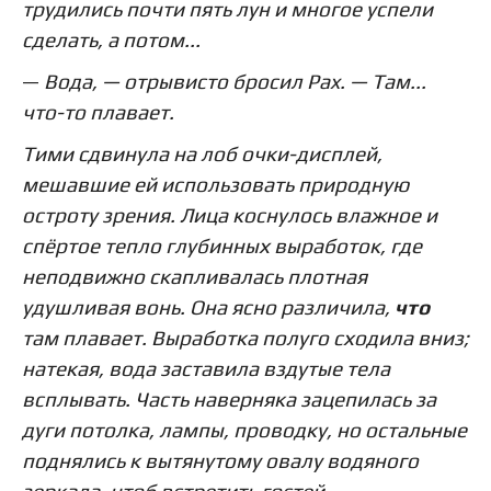
трудились почти пять лун и многое успели
сделать, а потом...
—
Вода, — отрывисто бросил
Pax
. — Там...
что-то плавает.
Тими сдвинула на лоб очки-дисплей,
мешавшие ей использовать природную
остроту зрения. Лица коснулось влажное и
спёртое тепло глубинных выработок, где
неподвижно скапливалась плотная
удушливая вонь. Она ясно различила,
что
там плавает. Выработка полуго сходила вниз;
натекая, вода заставила вздутые тела
всплывать. Часть наверняка зацепилась за
дуги потолка, лампы, проводку, но остальные
поднялись к вытянутому овалу водяного
зеркала, чтоб встретить гостей.