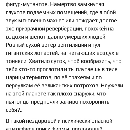
фигур-мутантов. Намертво замкнутая
глухота подземных помещений, где любой
звук мгновенно чахнет или рождает долгое
эхо призрачной реверберации, похожей на
вздохи и шёпот давно умерших людей.
Ровный сухой ветер вентиляции и гул
гигантских лопастей, нагнетающих воздух в
тоннели. Хватило суток, чтоб вообразить, что
тебя кто-то проглотил и ты плутаешь в теле
царицы термитов, по её трахеям и по
переулкам её великанских потрохов. Неужели
на этой планете так плохо снаружи, что
ньягонцы предпочли заживо похоронить
себя?..
В такой нездоровой и психически опасной
атмосфере поиск фирмы, продающей