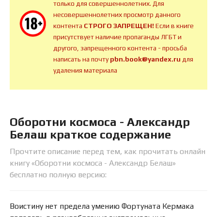
только для совершеннолетних. Для
несовершеннолетних просмотр данного
контента
СТРОГО ЗАПРЕЩЕН!
Если в книге
присутствует наличие пропаганды ЛГБТ и
другого, запрещенного контента - просьба
написать на почту
pbn.book@yandex.ru
для
удаления материала
Оборотни космоса - Александр
Белаш краткое содержание
Прочтите описание перед тем, как прочитать онлайн
книгу «Оборотни космоса - Александр Белаш»
бесплатно полную версию:
Воистину нет предела умению Фортуната Кермака