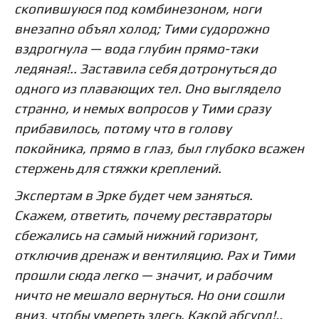
скопившуюся под комбинезоном, ноги
внезапно объял холод; Тими судорожно
вздрогнула — вода глубин прямо-таки
ледяная!.. Заставила себя дотронуться до
одного из плавающих тел. Оно выглядело
странно, и немых вопросов у Тими сразу
прибавилось, потому что в голову
покойника, прямо в глаз, был глубоко всажен
стержень для стяжки креплений.
Экспертам в Эрке будет чем заняться.
Скажем, ответить, почему реставраторы
сбежались на самый нижний горизонт,
отключив дренаж и вентиляцию.
Pax
и Тими
прошли сюда легко — значит, и рабочим
ничто не мешало вернуться. Но они сошли
вниз, чтобы умереть здесь. Какой абсурд!..