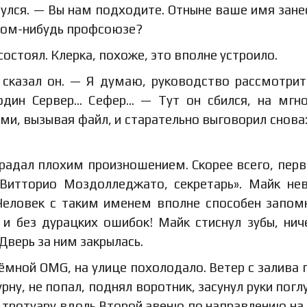
бнулся. — Вы нам подходите. Отныне ваше имя зане
аком-нибудь профсоюзе?
остоял. Клерка, похоже, это вполне устроило.
 сказал он. — Я думаю, руководство рассмотри
подин Сервер… Сефер… — Тут он сбился, на мгн
ми, вызывая файл, и старательно выговорил снова:
традал плохим произношением. Скорее всего, перв
«Витторио Моздолледжато, секретарь». Майк не
 Человек с таким именем вполне способен запом
и без дурацких ошибок! Майк стиснул зубы, нич
Дверь за ним закрылась.
иёмной OMG, на улице похолодало. Ветер с залива 
рну, не попал, поднял воротник, засунул руки погл
тротуару вдоль Второй авеню по направлению на 