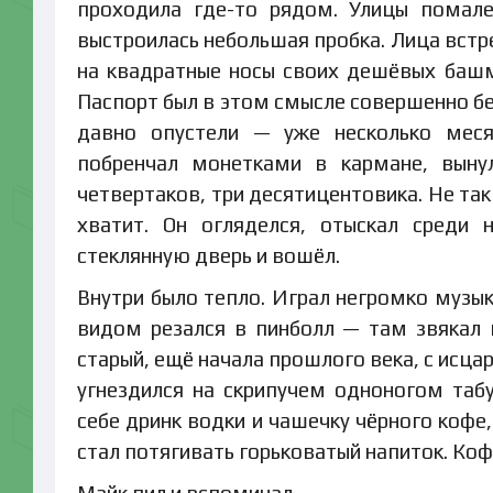
проходила где-то рядом. Улицы помал
выстроилась небольшая пробка. Лица встре
на квадратные носы своих дешёвых башма
Паспорт был в этом смысле совершенно бе
давно опустели — уже несколько меся
побренчал монетками в кармане, выну
четвертаков, три десятицентовика. Не так
хватит. Он огляделся, отыскал среди 
стеклянную дверь и вошёл.
Внутри было тепло. Играл негромко музык
видом резался в пинболл — там звякал 
старый, ещё начала прошлого века, с исц
угнездился на скрипучем одноногом табу
себе дринк водки и чашечку чёрного кофе
стал потягивать горьковатый напиток. Коф