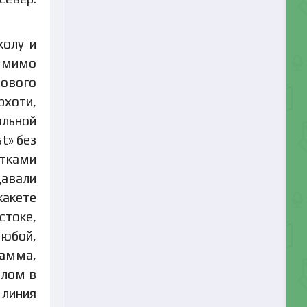
колу и
 мимо
нового
рхоти,
альной
t» без
итками
давали
жакете
стоке,
любой,
рамма,
алом в
 линия