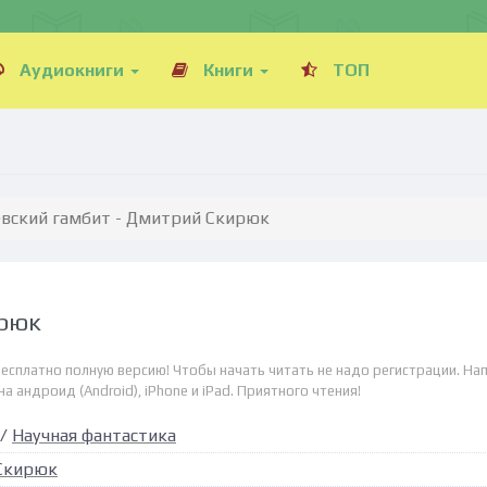
Аудиокниги
Книги
ТОП
вский гамбит - Дмитрий Скирюк
ирюк
бесплатно полную версию! Чтобы начать читать не надо регистрации. На
а андроид (Android), iPhone и iPad. Приятного чтения!
/
Научная фантастика
Скирюк