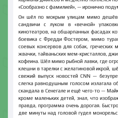
«Сообразно с фамилией», — иронично поду
Он шёл по мокрым улицам мимо дешёвых
сандвичи с луком в «вечной» упаковк
кинотеатров, на обшарпанных фасадах к
боевика с Фредди Фостером, мимо тура
соевых консервов для собак, греческих м
жвачки, тайваньских мем-кристаллов, джин
кофеина. Шёл мимо рыбной лавки, где огр
клешни в тарелки с желатиновой икрой, ш
свежий выпуск новостей CNN — безупре
слегка равнодушным голосом излагала об
скандала в Сенегале и ещё чего-то — Май
кроме маленьких детей, знал, что изобр
правда, программа очень дорогая. Быстро
две минуты над головой гудел монорельс,