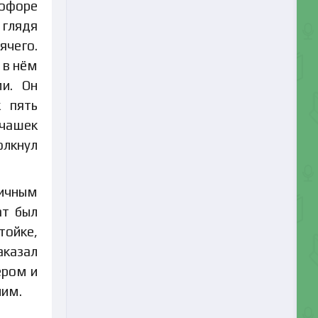
тофоре
 глядя
ячего.
 в нём
и. Он
к пять
 чашек
олкнул
личным
ат был
тойке,
аказал
ером и
чим.