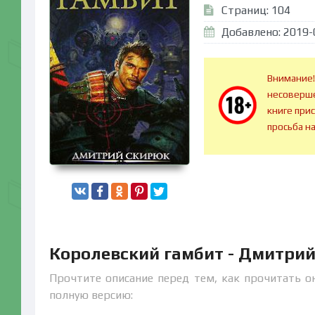
Страниц: 104
Добавлено: 2019-
Внимание!
несоверше
книге при
просьба н
Королевский гамбит - Дмитри
Прочтите описание перед тем, как прочитать о
полную версию: