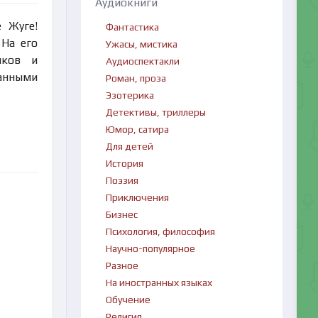
Аудиокниги
 Жуге!
Фантастика
 На его
Ужасы, мистика
иков и
Аудиоспектакли
санными
Роман, проза
Эзотерика
Детективы, триллеры
Юмор, сатира
Для детей
История
Поэзия
Приключения
Бизнес
Психология, философия
Научно-популярное
Разное
На иностранных языках
Обучение
Религия