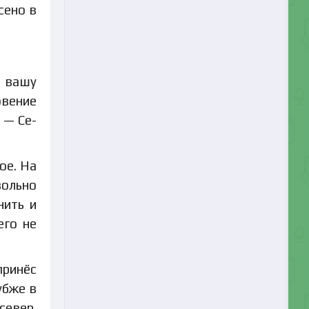
сено в
т вашу
овение
 — Се-
ое. На
вольно
нить и
его не
принёс
убже в
север.