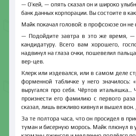
— О’кей, — опять сказал он и широко улы
банк данных корпорации. Вы состоите в к
Майк покачал головой: в профсоюзе он не с
— Подойдите завтра в это же время, —
кандидатуру. Всего вам хорошего, гос
надвинул на глаза очки, пошевелил пальца
вер-цев.
Клерк или издевался, или в самом деле с
форменной табличке у него значилось: 
выругался про себя. Чёртов итальяшка…
произнести его фамилию с первого раза 
сказал, лишь вежливо кивнул и вышел вон. 
За те полтора часа, что он просидел в пр
туман и бисерную морось. Майк плюнул в у
карманы джинсов и медленно поплёлся по 