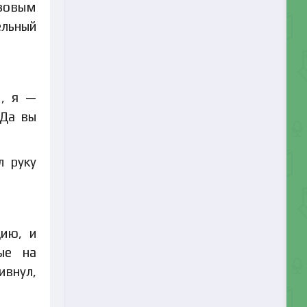
озовым
ельный
м, я —
 Да вы
л руку
цию, и
ые на
ивнул,