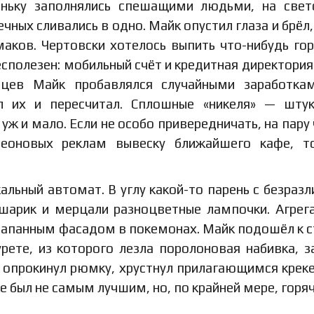
еньку заполнялись спешащими людьми, на све
чных сливались в одно. Майк опустил глаза и брёл,
ков. Чертовски хотелось выпить что-нибудь гор
сполезен: мобильный счёт и кредитная директория
цев Майк пробавлялся случайными заработкам
л их и пересчитал. Сплошные «никеля» — шту
 уж и мало. Если не особо привередничать, на пару
неоновых реклам вывеску ближайшего кафе, т
альный автомат. В углу какой-то парень с безраз
шарик и мерцали разноцветные лампочки. Агрег
арапанным фасадом в покемонах. Майк подошёл к с
рете, из которого лезла поролоновая набивка, з
, опрокинул рюмку, хрустнул прилагающимся крек
е был не самым лучшим, но, по крайней мере, горя