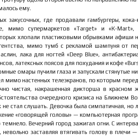
малось ему.
 закусочных, где продавали гамбургеры, кока-
е, мимо супермаркетов «Target» и «К-Mart»,
оторых хлопали пластиковыми обрывками афиши 
гентства, мимо тумб с рекламой шампуня от пе
аслин, лака для ногтей «Deep Blue», антибактери
сов, латексных поясов для похудания и кофе «Burs
омные омары пучили глаза и запускали стянутые н
ёл мимо настенных телеэкранов, по которым пере
чно чистая, накрашенная дикторша в красном 
стоятельства очередного кризиса на Ближнем Во
к не стал слушать. Девочка была симпатичная, но 
ажение «говорящей головы» — компьютерная прог
 темнело. Вечерний город зажигал огни. С интерв
 невольно заставляя втягивать голову в плечи —