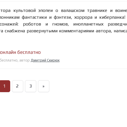
тора культовой эпопеи о валашском травнике и воине
лонникам фантастики и фэнтези, хоррора и киберпанка!
сонажей: роботов и гномов, инопланетных разведч
га снабжена развернутыми комментариями автора, напи
 онлайн бесплатно
 бесплатно, автор
Дмитрий Скирюк
1
2
3
»