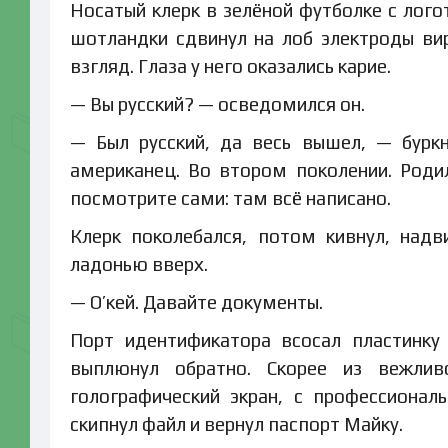
Носатый клерк в зелёной футболке с лого
шотландки сдвинул на лоб электроды ви
взгляд. Глаза у него оказались карие.
— Вы русский? — осведомился он.
— Был русский, да весь вышел, — бурк
американец. Во втором поколении. Роди
посмотрите сами: там всё написано.
Клерк поколебался, потом кивнул, надв
ладонью вверх.
— О’кей. Давайте документы.
Порт идентификатора всосал пластинку
выплюнул обратно. Скорее из вежлив
голографический экран, с профессионал
скипнул файл и вернул паспорт Майку.