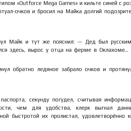
типом «Outforce Mega Games» и кильте синей с р
ртуал-очков и бросил на Майка долгий подозрит
нул Майк и тут же пояснил: — Дед был русски
лся здесь, вырос у отца на ферме в Оклахоме…
инул обратно ледяное забрало очков и протяну
 паспорта, секунду погудел, считывая информа
ости, чем для удобства, клерк выгнал данн
ьной быстротой их пролистал, удовлетворённо к