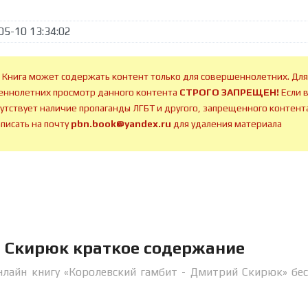
05-10 13:34:02
 Книга может содержать контент только для совершеннолетних. Для
ннолетних просмотр данного контента
СТРОГО ЗАПРЕЩЕН!
Если 
сутствует наличие пропаганды ЛГБТ и другого, запрещенного контента
аписать на почту
pbn.book@yandex.ru
для удаления материала
й Скирюк краткое содержание
нлайн книгу «Королевский гамбит - Дмитрий Скирюк» бе