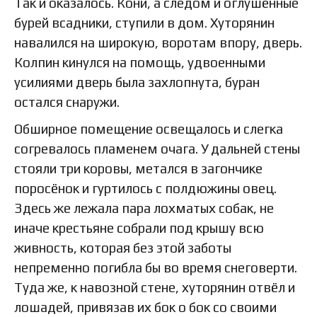
Так и оказалось. Кони, а следом и оглушённые
бурей всадники, ступили в дом. Хуторянин
навалился на широкую, воротам впору, дверь.
Колпин кинулся на помощь, удвоенными
усилиями дверь была захлопнута, буран
остался снаружи.
Обширное помещение освещалось и слегка
согревалось пламенем очага. У дальней стены
стояли три коровы, метался в загончике
поросёнок и гуртилось с полдюжины овец.
Здесь же лежала пара лохматых собак, не
иначе крестьяне собрали под крышу всю
живность, которая без этой заботы
непременно погибла бы во время снеговерти.
Туда же, к навозной стене, хуторянин отвёл и
лошадей, привязав их бок о бок со своими