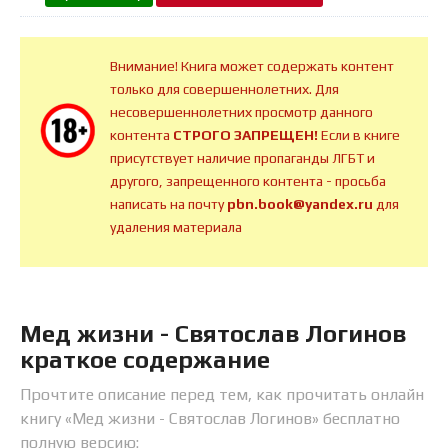
Внимание! Книга может содержать контент
только для совершеннолетних. Для
несовершеннолетних просмотр данного
контента
СТРОГО ЗАПРЕЩЕН!
Если в книге
присутствует наличие пропаганды ЛГБТ и
другого, запрещенного контента - просьба
написать на почту
pbn.book@yandex.ru
для
удаления материала
Мед жизни - Святослав Логинов
краткое содержание
Прочтите описание перед тем, как прочитать онлайн
книгу «Мед жизни - Святослав Логинов» бесплатно
полную версию: