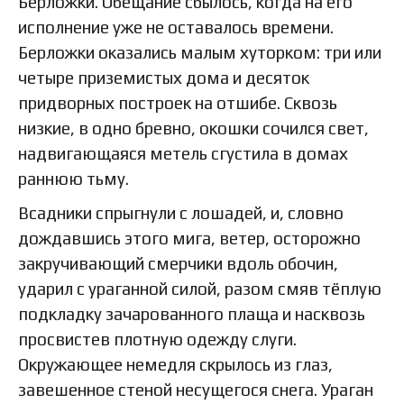
Берложки. Обещание сбылось, когда на его
исполнение уже не оставалось времени.
Берложки оказались малым хуторком: три или
четыре приземистых дома и десяток
придворных построек на отшибе. Сквозь
низкие, в одно бревно, окошки сочился свет,
надвигающаяся метель сгустила в домах
раннюю тьму.
Всадники спрыгнули с лошадей, и, словно
дождавшись этого мига, ветер, осторожно
закручивающий смерчики вдоль обочин,
ударил с ураганной силой, разом смяв тёплую
подкладку зачарованного плаща и насквозь
просвистев плотную одежду слуги.
Окружающее немедля скрылось из глаз,
завешенное стеной несущегося снега. Ураган