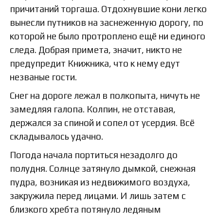
причитаний торгаша. Отдохнувшие кони легко
вынесли путников на заснеженную дорогу, по
которой не было протроплено ещё ни единого
следа. Добрая примета, значит, никто не
предупредит Книжника, что к нему едут
незваные гости.
Снег на дороге лежал в полкопыта, ничуть не
замедляя галопа. Колпин, не отставая,
держался за спиной и сопел от усердия. Всё
складывалось удачно.
Погода начала портиться незадолго до
полудня. Солнце затянуло дымкой, снежная
пудра, возникая из недвижимого воздуха,
закружила перед лицами. И лишь затем с
близкого хребта потянуло ледяным