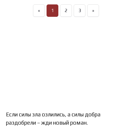
«
1
2
3
»
Если силы зла озлились, а силы добра
раздобрели – жди новый роман.