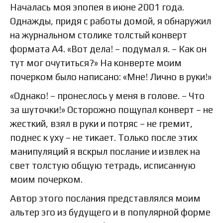
Началась моя эпопея в июне 2001 года.
Однажды, придя с работы домой, я обнаружил
на журнальном столике толстый конверт
формата А4. «Вот дела! – подумал я. – Как он
тут мог очутиться?» На конверте моим
почерком было написано: «Мне! Лично в руки!»
«Однако! – пронеслось у меня в голове. – Что
за шуточки!» Осторожно пощупал конверт – не
жесткий, взял в руки и потряс – не гремит,
поднес к уху – не тикает. Только после этих
манипуляций я вскрыл послание и извлек на
свет толстую общую тетрадь, исписанную
моим почерком.
Автор этого послания представлялся моим
альтер эго из будущего и в популярной форме