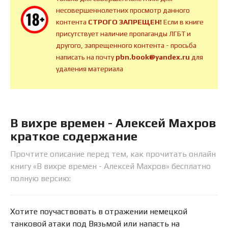
несовершеннолетних просмотр данного
контента
СТРОГО ЗАПРЕЩЕН!
Если в книге
присутствует наличие пропаганды ЛГБТ и
другого, запрещенного контента - просьба
написать на почту
pbn.book@yandex.ru
для
удаления материала
В вихре времен - Алексей Махров
краткое содержание
Прочтите описание перед тем, как прочитать онлайн
книгу «В вихре времен - Алексей Махров» бесплатно
полную версию:
Хотите поучаствовать в отражении немецкой
танковой атаки под Вязьмой или напасть на