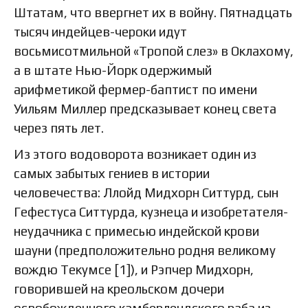
Штатам, что ввергнет их в войну. Пятнадцать
тысяч индейцев-чероки идут
восьмисотмильной «Тропой слез» в Оклахому,
а в штате Нью-Йорк одержимый
арифметикой фермер-баптист по имени
Уильям Миллер предсказывает конец света
через пять лет.
Из этого водоворота возникает один из
самых забытых гениев в истории
человечества: Ллойд Мидхорн Ситтурд, сын
Гефестуса Ситтурда, кузнеца и изобретателя-
неудачника с примесью индейской крови
шауни (предположительно родня великому
вождю Текумсе [1]), и Рэпчер Мидхорн,
говорившей на креольском дочери