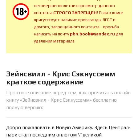
несовершеннолетних просмотр данного
контента
СТРОГО ЗАПРЕЩЕН!
Если в книге
присутствует наличие пропаганды ЛГБТ и
другого, запрещенного контента - просьба
написать на почту
pbn.book@yandex.ru
для
удаления материала
Зейнсвилл - Крис Сэкнуссемм
краткое содержание
Прочтите описание перед тем, как прочитать онлайн
книгу «Зейнсвилл - Крис Сэкнуссемм» бесплатно
полную версию:
Добро пожаловать в Новую Америку. Здесь Централ-
парк стал последним оплотом \"великой