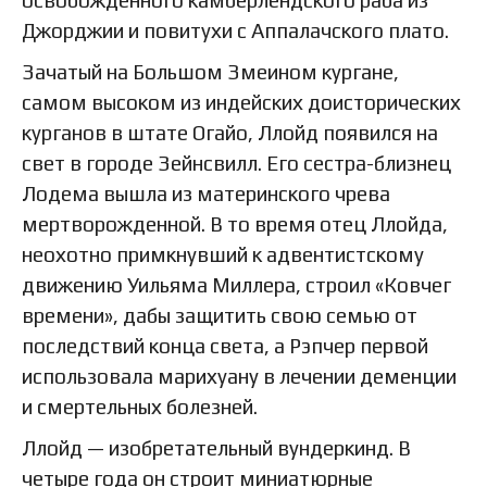
освобожденного камберлендского раба из
Джорджии и повитухи с Аппалачского плато.
Зачатый на Большом Змеином кургане,
самом высоком из индейских доисторических
курганов в штате Огайо, Ллойд появился на
свет в городе Зейнсвилл. Его сестра-близнец
Лодема вышла из материнского чрева
мертворожденной. В то время отец Ллойда,
неохотно примкнувший к адвентистскому
движению Уильяма Миллера, строил «Ковчег
времени», дабы защитить свою семью от
последствий конца света, а Рэпчер первой
использовала марихуану в лечении деменции
и смертельных болезней.
Ллойд — изобретательный вундеркинд. В
четыре года он строит миниатюрные