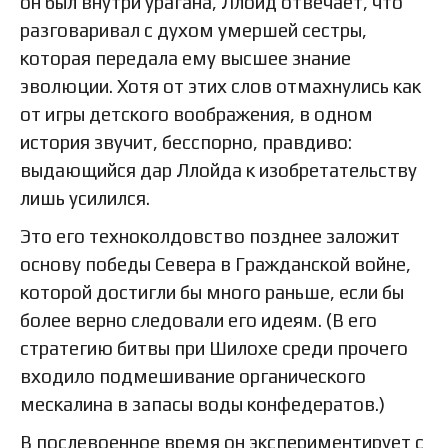
он был внутри урагана, Ллойд отвечает, что
разговаривал с духом умершей сестры,
которая передала ему высшее знание
эволюции. Хотя от этих слов отмахнулись как
от игры детского воображения, в одном
история звучит, бесспорно, правдиво:
выдающийся дар Ллойда к изобретательству
лишь усилился.
Это его техноколдовство позднее заложит
основу победы Севера в Гражданской войне,
которой достигли бы много раньше, если бы
более верно следовали его идеям. (В его
стратегию битвы при Шилохе среди прочего
входило подмешивание органического
мескалина в запасы воды конфедератов.)
В послевоенное время он экспериментирует с