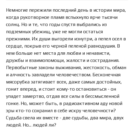
Немногие пережили последний день в истории мира,
когда рукотворное пламя вспыхнуло ярче тысячи
солнц. Но и те, что годы спустя выбрались из
подземных убежищ, уже не могли остаться
прежними. Их души выгорели изнутри, а пепел осел в
сердце, покрыв его черной пеленой равнодушия. В
нем больше нет места для любви и ненависти,
дружбы и взаимопомощи, жалости и сострадания.
Первобытные законы выживания, жестокость, обман
и алчность завладели человечеством. Бесконечная
мясорубка затягивает всех, даже самых достойных,
гонит вперед, и стоит кому-то остановиться - он
упадет замертво, отдав все силы в бессмысленной
гонке. Но, может быть, в радиоактивном аду новой
эры кто-то сохранил в себе искру человечности?
Судьба свела их вместе - две судьбы, два мира, двух
людей. Но... людей ли?