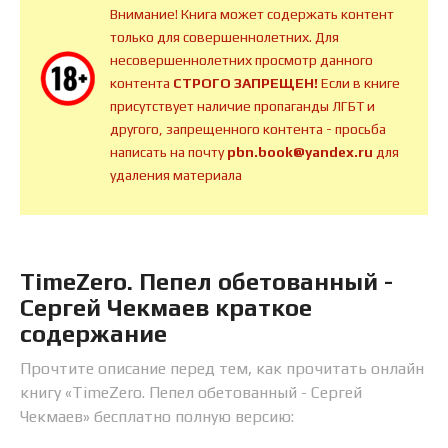
Внимание! Книга может содержать контент
только для совершеннолетних. Для
несовершеннолетних просмотр данного
контента
СТРОГО ЗАПРЕЩЕН!
Если в книге
присутствует наличие пропаганды ЛГБТ и
другого, запрещенного контента - просьба
написать на почту
pbn.book@yandex.ru
для
удаления материала
TimeZero. Пепел обетованный -
Сергей Чекмаев краткое
содержание
Прочтите описание перед тем, как прочитать онлайн
книгу «TimeZero. Пепел обетованный - Сергей
Чекмаев» бесплатно полную версию: