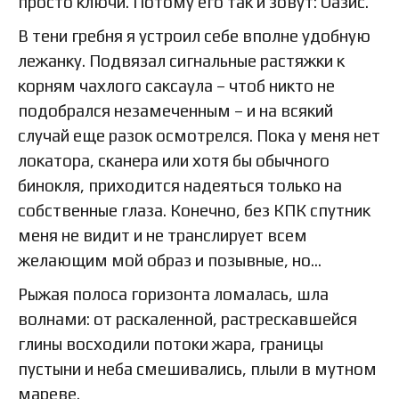
просто ключи. Потому его так и зовут: Оазис.
В тени гребня я устроил себе вполне удобную
лежанку. Подвязал сигнальные растяжки к
корням чахлого саксаула – чтоб никто не
подобрался незамеченным – и на всякий
случай еще разок осмотрелся. Пока у меня нет
локатора, сканера или хотя бы обычного
бинокля, приходится надеяться только на
собственные глаза. Конечно, без КПК спутник
меня не видит и не транслирует всем
желающим мой образ и позывные, но…
Рыжая полоса горизонта ломалась, шла
волнами: от раскаленной, растрескавшейся
глины восходили потоки жара, границы
пустыни и неба смешивались, плыли в мутном
мареве.