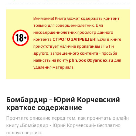
Внимание! Книга может содержать контент
только для совершеннолетних. Для
несовершеннолетних просмотр данного
контента
СТРОГО ЗАПРЕЩЕН!
Если в книге
присутствует наличие пропаганды ЛГБТ и
другого, запрещенного контента - просьба
написать на почту
pbn.book@yandex.ru
для
удаления материала
Бомбардир - Юрий Корчевский
краткое содержание
Прочтите описание перед тем, как прочитать онлайн
книгу «Бомбардир - Юрий Корчевский» бесплатно
полную версию: