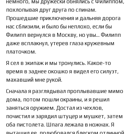
немного, мы дружески обнялись с Филиппом,
похлопывая друг друга по спинам.
Прошедшие приключения и дальняя дорога
нас сблизили, и было бы неплохо, если бы
Филипп вернулся в Москву, но увы… Филипп
даже всплакнул, утерев глаза кружевным
платочком.
Я сел в экипаж и мы тронулись. Какое-то
время в заднее окошко я видел его силуэт,
махавший мне рукой.
Сначала я разглядывал проплывавшие мимо
дома, потом пошли окраины, и я решил
заняться оружием. Достал из чехлов,
почистил и зарядил штуцер и мушкет, затем
оба пистолета. Шпага лежала в ножнах. Я
вытащил ее, полюбовался блеском отличной